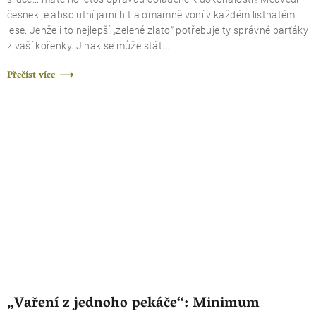
česnek je absolutní jarní hit a omamně voní v každém listnatém
lese. Jenže i to nejlepší „zelené zlato“ potřebuje ty správné parťáky
z vaší kořenky. Jinak se může stát...
Přečíst více
„Vaření z jednoho pekáče“: Minimum