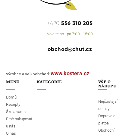
556 310 205
+420
Volejte po - pá 7:00 - 15:00
obchod@chut.cz
www.kostera.cz
Výrobce a velkoobchod:
MENU
KATEGORIE
VŠE O
NÁKUPU
Domů
Nejčastější
Recepty
dotazy
Škola vaření
Doprava a
Proč nakupovat
platba
u nás
Obchodní
O nás