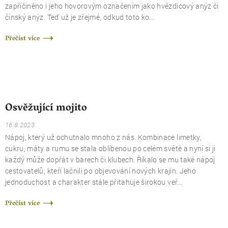
zapříčiněno i jeho hovorovým označením jako hvězdicový anýz či
čínský anýz. Teď už je zřejmé, odkud toto ko...
Přečíst více
Osvěžující mojito
16.8.2023
Nápoj, který už ochutnalo mnoho z nás. Kombinace limetky,
cukru, máty a rumu se stala oblíbenou po celém světě a nyní si ji
každý může dopřát v barech či klubech. Říkalo se mu také nápoj
cestovatelů, kteří lačnili po objevování nových krajin. Jeho
jednoduchost a charakter stále přitahuje širokou veř...
Přečíst více