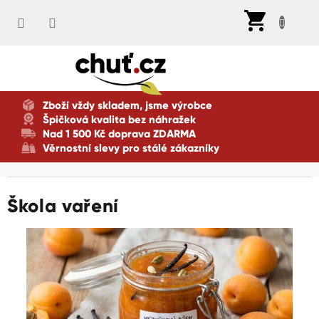
Přejít
Nák
na
koší
obsah
Zboží vždy skladem, jsme výrobce
Špičková kvalita bez náhražek
Nad 1 500 Kč doprava ZDARMA
Věrnostní slevy pro stálé zákazníky
Škola vaření
V
ý
p
i
s
č