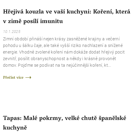
Hřejivá kouzla ve vaší kuchyni: Koření, která
v zimě posílí imunitu
10.1.2025
Zimní období přináší nejen krásy zasněžené krajiny a večerní
pohodu u šálku čaje, ale také vyšší riziko nachlazení a snížené
energie. Vhodně zvolené koření nám dokáže dodat hřejivý pocit
zevnitř, posílit obranyschopnost a někdy i krásně provonět
domov. Pojďme se podívat na ta nejúčinnější koření, kt...
Přečíst více
Tapas: Malé pokrmy, velké chutě španělské
kuchyně