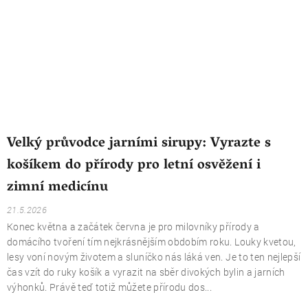
Velký průvodce jarními sirupy: Vyrazte s
košíkem do přírody pro letní osvěžení i
zimní medicínu
21.5.2026
Konec května a začátek června je pro milovníky přírody a
domácího tvoření tím nejkrásnějším obdobím roku. Louky kvetou,
lesy voní novým životem a sluníčko nás láká ven. Je to ten nejlepší
čas vzít do ruky košík a vyrazit na sběr divokých bylin a jarních
výhonků. Právě teď totiž můžete přírodu dos...