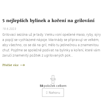
5 nejlepších bylinek a koření na grilování
19.6.2023
Grilovací sezóna už je tady. Venku voní opečené maso, ryby, sýry
a popíjí se vychlazené nápoje. Marinády se připravují ve velkém,
aby všechno, co se dá na gril, mělo tu jedinečnou a znamenitou
chuť. Pojďme se společně podívat na bylinky a koření, které vám
zaručí znamenitý požitek z ugrilovaných pok...
Přečíst více
S
1
6
t
r
58
položek celkem
O
á
n
v
Nahoru
k
l
o
á
v
d
á