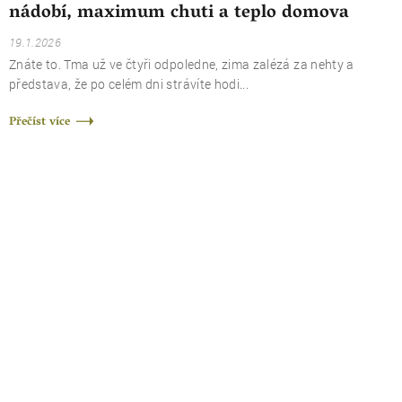
nádobí, maximum chuti a teplo domova
19.1.2026
Znáte to. Tma už ve čtyři odpoledne, zima zalézá za nehty a
představa, že po celém dni strávíte hodi...
Přečíst více