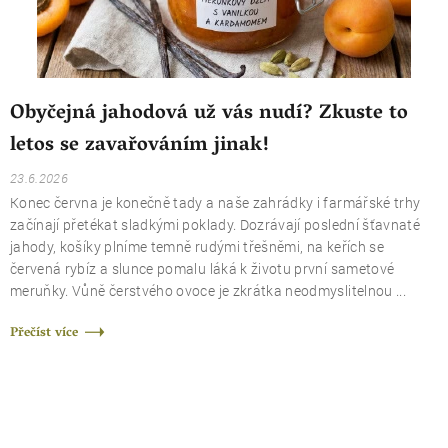
l
á
n
k
ů
Obyčejná jahodová už vás nudí? Zkuste to
letos se zavařováním jinak!
23.6.2026
Konec června je konečně tady a naše zahrádky i farmářské trhy
začínají přetékat sladkými poklady. Dozrávají poslední šťavnaté
jahody, košíky plníme temně rudými třešněmi, na keřích se
červená rybíz a slunce pomalu láká k životu první sametové
meruňky. Vůně čerstvého ovoce je zkrátka neodmyslitelnou ...
Přečíst více