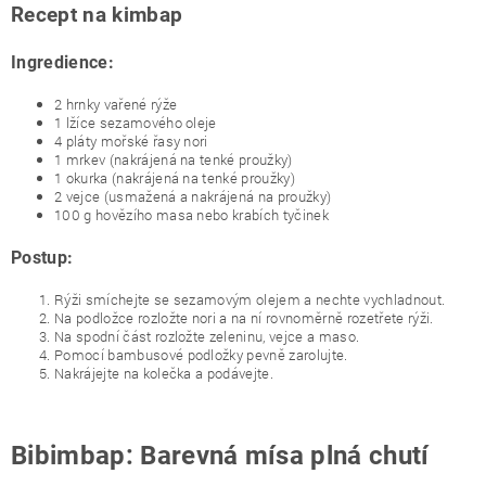
Recept na kimbap
Ingredience:
2 hrnky vařené rýže
1 lžíce sezamového oleje
4 pláty mořské řasy nori
1 mrkev (nakrájená na tenké proužky)
1 okurka (nakrájená na tenké proužky)
2 vejce (usmažená a nakrájená na proužky)
100 g hovězího masa nebo krabích tyčinek
Postup:
Rýži smíchejte se sezamovým olejem a nechte vychladnout.
Na podložce rozložte nori a na ní rovnoměrně rozetřete rýži.
Na spodní část rozložte zeleninu, vejce a maso.
Pomocí bambusové podložky pevně zarolujte.
Nakrájejte na kolečka a podávejte.
Bibimbap: Barevná mísa plná chutí