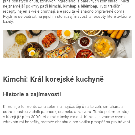
plná bohatých chutí, zdravých ingrediencí a barevných kombinací. Mezi
nejznámější pokrmy patří
. Tyto tradiční
kimchi, kimbap a bibimbap
recepty nejen skvěle chutnají, ale jsou také snadno připravené doma.
Pojďme se podívat na jejich historii, zajímavosti a recepty, které zvládne
každý.
Kimchi: Král korejské kuchyně
Historie a zajímavosti
Kimchi je fermentovaná zelenina, nejčastěji čínské zelí, smíchaná s
ostrou pastou z chilli papriček, česneku a zázvoru. Tento pokrm existuje
v Koreji již přes 3000 let a má stovky variant. Kimchi je známé svými
zdravotními benefity, protože obsahuje probiotika prospěšná pro trávení.