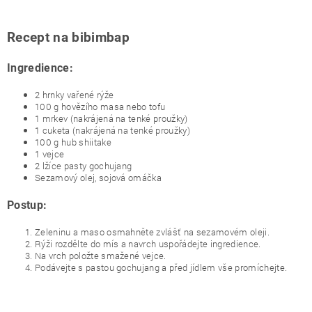
Recept na bibimbap
Ingredience:
2 hrnky vařené rýže
100 g hovězího masa nebo tofu
1 mrkev (nakrájená na tenké proužky)
1 cuketa (nakrájená na tenké proužky)
100 g hub shiitake
1 vejce
2 lžíce pasty gochujang
Sezamový olej, sojová omáčka
Postup:
Zeleninu a maso osmahněte zvlášť na sezamovém oleji.
Rýži rozdělte do mís a navrch uspořádejte ingredience.
Na vrch položte smažené vejce.
Podávejte s pastou gochujang a před jídlem vše promíchejte.