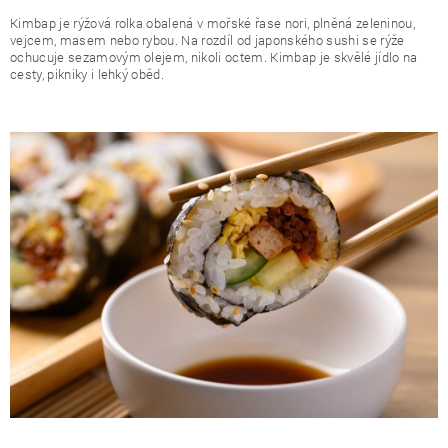
Kimbap je rýžová rolka obalená v mořské řase nori, plněná zeleninou,
vejcem, masem nebo rybou. Na rozdíl od japonského sushi se rýže
ochucuje sezamovým olejem, nikoli octem. Kimbap je skvělé jídlo na
cesty, pikniky i lehký oběd.