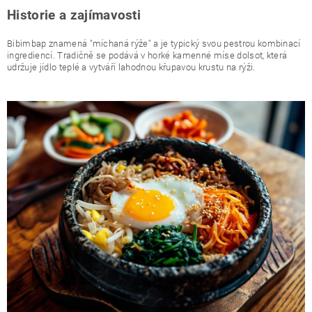
Historie a zajímavosti
Bibimbap znamená "míchaná rýže" a je typický svou pestrou kombinací
ingrediencí. Tradičně se podává v horké kamenné míse dolsot, která
udržuje jídlo teplé a vytváří lahodnou křupavou krustu na rýži.