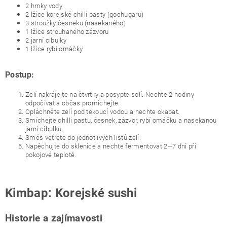
2 hrnky vody
2 lžíce korejské chilli pasty (gochugaru)
3 stroužky česneku (nasekaného)
1 lžíce strouhaného zázvoru
2 jarní cibulky
1 lžíce rybí omáčky
Postup:
Zelí nakrájejte na čtvrtky a posypte solí. Nechte 2 hodiny
odpočívat a občas promíchejte.
Opláchněte zelí pod tekoucí vodou a nechte okapat.
Smíchejte chilli pastu, česnek, zázvor, rybí omáčku a nasekanou
jarní cibulku.
Směs vetřete do jednotlivých listů zelí.
Napěchujte do sklenice a nechte fermentovat 2–7 dní při
pokojové teplotě.
Kimbap: Korejské sushi
Historie a zajímavosti