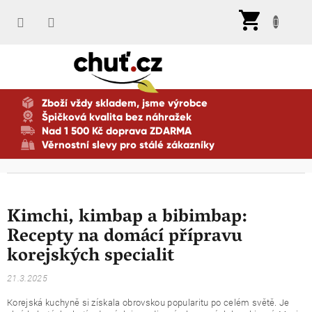
Přejít
Nák
na
koší
obsah
Zboží vždy skladem, jsme výrobce
Špičková kvalita bez náhražek
Nad 1 500 Kč doprava ZDARMA
Věrnostní slevy pro stálé zákazníky
Kimchi, kimbap a bibimbap:
Recepty na domácí přípravu
korejských specialit
21.3.2025
Korejská kuchyně si získala obrovskou popularitu po celém světě. Je