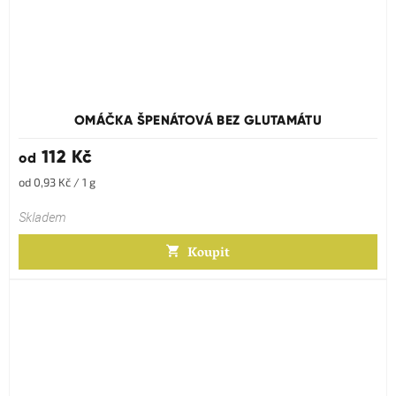
OMÁČKA ŠPENÁTOVÁ BEZ GLUTAMÁTU
112 Kč
od
Měrná
od 0,93 Kč / 1 g
cena:
Skladem
Koupit