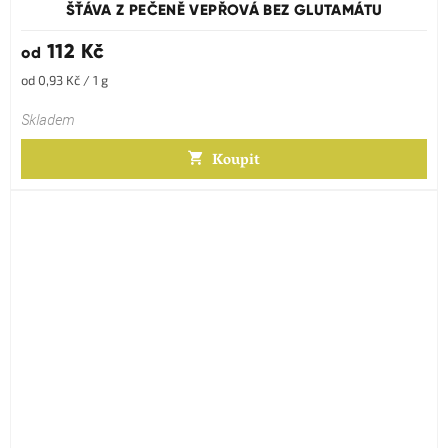
produktu
ŠŤÁVA Z PEČENĚ VEPŘOVÁ BEZ GLUTAMÁTU
je
5,0
112 Kč
od
z
5
Měrná
od 0,93 Kč / 1 g
hvězdiček.
cena:
Skladem
Koupit