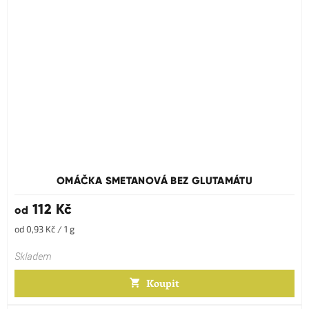
Průměrné
hodnocení
produktu
OMÁČKA SMETANOVÁ BEZ GLUTAMÁTU
je
5,0
112 Kč
od
z
5
Měrná
od 0,93 Kč / 1 g
hvězdiček.
cena:
Skladem
Koupit