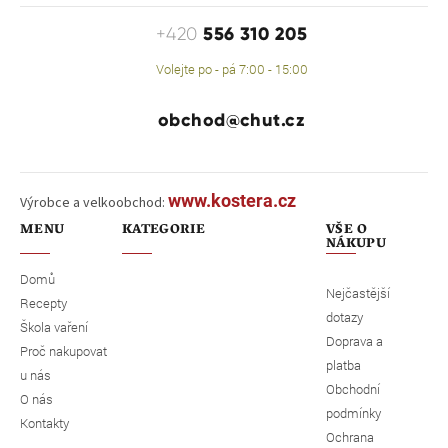
556 310 205
+420
Volejte po - pá 7:00 - 15:00
obchod@chut.cz
www.kostera.cz
Výrobce a velkoobchod:
MENU
KATEGORIE
VŠE O
NÁKUPU
Domů
Nejčastější
Recepty
dotazy
Škola vaření
Doprava a
Proč nakupovat
platba
u nás
Obchodní
O nás
podmínky
Kontakty
Ochrana