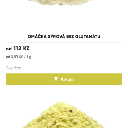
Průměrné
hodnocení
produktu
OMÁČKA SÝROVÁ BEZ GLUTAMÁTU
je
5,0
112 Kč
od
z
5
Měrná
od 0,93 Kč / 1 g
hvězdiček.
cena:
Skladem
Koupit