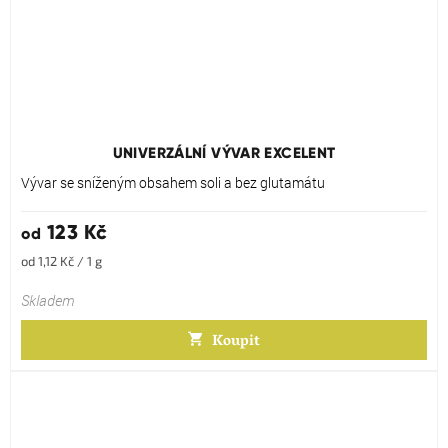
Průměrné
hodnocení
produktu
UNIVERZÁLNÍ VÝVAR EXCELENT
je
5,0
Vývar se sníženým obsahem soli a bez glutamátu
z
5
123 Kč
od
hvězdiček.
Měrná
od 1,12 Kč / 1 g
cena:
Skladem
Koupit