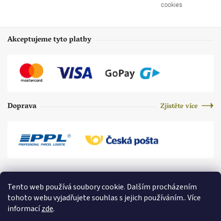
cookies
Akceptujeme tyto platby
Doprava
Zjistěte více
Tento web používá soubory cookie. Dalším procházením
tohoto webu vyjadřujete souhlas s jejich používáním.. Více
informací
zde
.