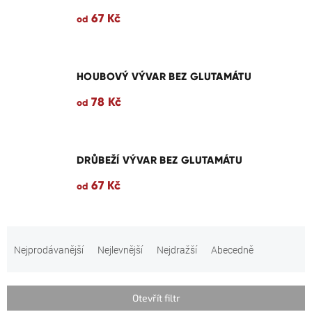
67 Kč
od
HOUBOVÝ VÝVAR BEZ GLUTAMÁTU
78 Kč
od
DRŮBEŽÍ VÝVAR BEZ GLUTAMÁTU
67 Kč
od
Ř
a
Nejprodávanější
Nejlevnější
Nejdražší
Abecedně
z
e
n
Otevřít filtr
í