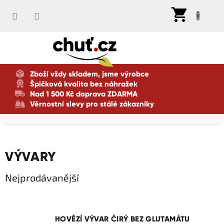
Přejít
Nák
na
koší
obsah
Zboží vždy skladem, jsme výrobce
Špičková kvalita bez náhražek
Nad 1 500 Kč doprava ZDARMA
Věrnostní slevy pro stálé zákazníky
VÝVARY
Nejprodávanější
HOVĚZÍ VÝVAR ČIRÝ BEZ GLUTAMÁTU