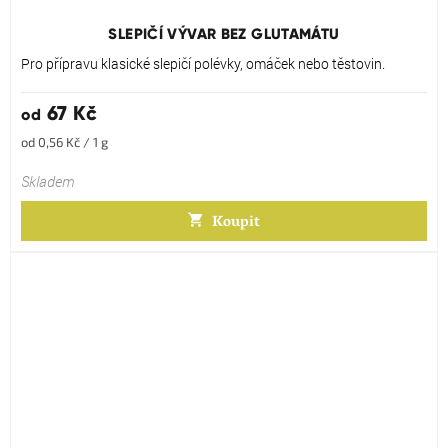
hodnocení
produktu
SLEPIČÍ VÝVAR BEZ GLUTAMÁTU
je
5,0
Pro přípravu klasické slepičí polévky, omáček nebo těstovin.
z
5
67 Kč
od
hvězdiček.
Měrná
od 0,56 Kč / 1 g
cena:
Skladem
Koupit