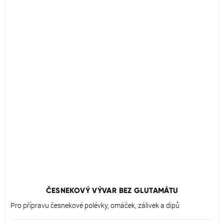
Průměrné
hodnocení
produktu
ČESNEKOVÝ VÝVAR BEZ GLUTAMÁTU
je
5,0
Pro přípravu česnekové polévky, omáček, zálivek a dipů
z
5