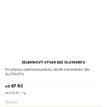
Průměrné
hodnocení
produktu
ZELENINOVÝ VÝVAR BEZ GLUTAMÁTU
je
5,0
Pro přípravu zeleninové polévky, zálivek a ke kořenění. Bez
z
GLUTAMÁTU.
5
hvězdiček.
67 Kč
od
Měrná
od 0,56 Kč / 1 g
cena:
Skladem