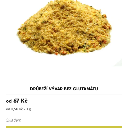
Průměrné
hodnocení
produktu
DRŮBEŽÍ VÝVAR BEZ GLUTAMÁTU
je
5,0
67 Kč
od
z
5
Měrná
od 0,56 Kč / 1 g
hvězdiček.
cena:
Skladem