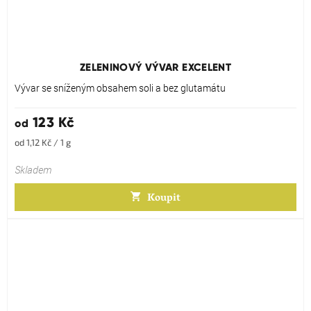
Průměrné
hodnocení
produktu
ZELENINOVÝ VÝVAR EXCELENT
je
5,0
Vývar se sníženým obsahem soli a bez glutamátu
z
5
123 Kč
od
hvězdiček.
Měrná
od 1,12 Kč / 1 g
cena:
Skladem
Koupit