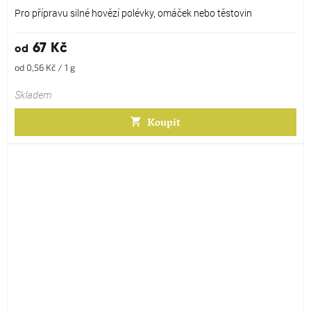
5,0
Pro přípravu silné hovězí polévky, omáček nebo těstovin
z
5
67 Kč
od
hvězdiček.
Měrná
od 0,56 Kč / 1 g
cena:
Skladem
Koupit