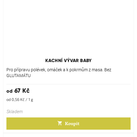
KACHNÍ VÝVAR BABY
Pro přípravu polévek, omáček a k pokrmům z masa. Bez
GLUTAMÁTU
67 Kč
od
Měrná
od 0,56 Kč / 1 g
cena:
Skladem
Koupit