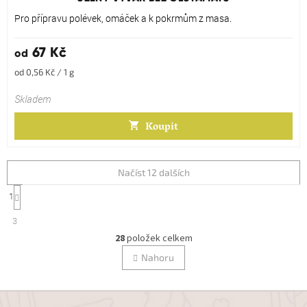
je
5,0
Pro přípravu polévek, omáček a k pokrmům z masa.
z
5
67 Kč
od
hvězdiček.
Měrná
od 0,56 Kč / 1 g
cena:
Skladem
Koupit
Načíst 12 dalších
Stránkování
1
O
3
v
28
položek celkem
l
Nahoru
á
d
a
c