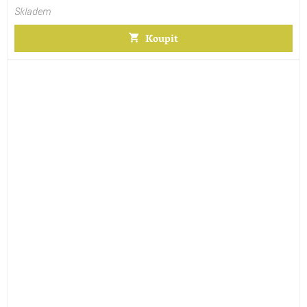
Skladem
Koupit
Průměrné