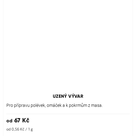
UZENÝ VÝVAR
Pro přípravu polévek, omáček a k pokrmům z masa.
67 Kč
od
Měrná
od 0,56 Kč / 1 g
cena: