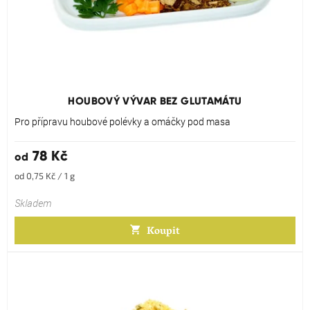
Průměrné
hodnocení
produktu
HOUBOVÝ VÝVAR BEZ GLUTAMÁTU
je
5,0
Pro přípravu houbové polévky a omáčky pod masa
z
5
78 Kč
od
hvězdiček.
Měrná
od 0,75 Kč / 1 g
cena:
Skladem
Koupit