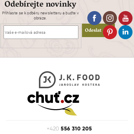
Odebírejte novinky
í
p
r
Přihlaste se k odběru newsletteru a buďte v
obraze.
v
k
Odeslat
y
v
ý
p
i
s
u
556 310 205
+420