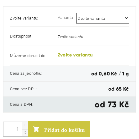
Varianta
Zvolte variantu:
Dostupnost:
Zvolte variantu
Zvolte variantu
Můžeme doručit do:
Měrná
Cena za jednotku:
od 0,60 Kč / 1 g
cena:
Cena bez DPH:
od
65 Kč
od
73 Kč
Cena s DPH:
Přidat do košíku