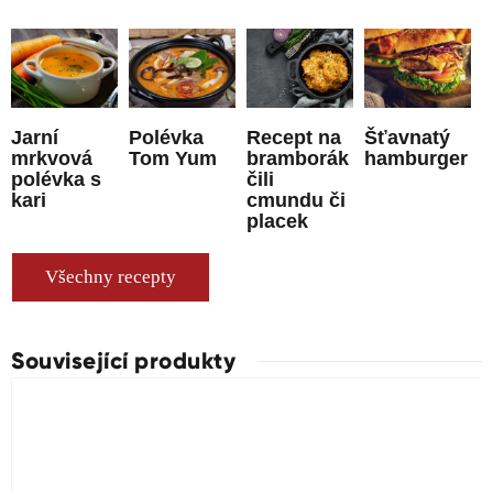
Jarní
Polévka
Recept na
Šťavnatý
mrkvová
Tom Yum
bramborák
hamburger
polévka s
čili
kari
cmundu či
placek
Všechny recepty
Související produkty