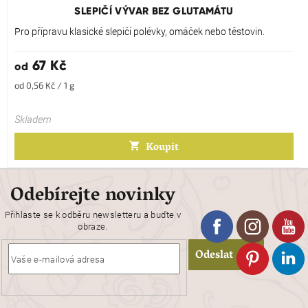
produktu
SLEPIČÍ VÝVAR BEZ GLUTAMÁTU
je
5,0
Pro přípravu klasické slepičí polévky, omáček nebo těstovin.
z
5
67 Kč
od
hvězdiček.
Měrná
od 0,56 Kč / 1 g
cena:
Skladem
Koupit
Odebírejte novinky
Přihlaste se k odběru newsletteru a buďte v
obraze.
Odeslat