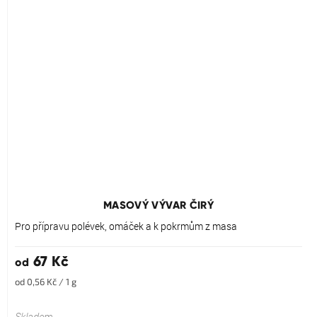
MASOVÝ VÝVAR ČIRÝ
Pro přípravu polévek, omáček a k pokrmům z masa
67 Kč
od
Měrná
od 0,56 Kč / 1 g
cena:
Skladem