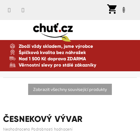
Přejít
Nák
na
koší
obsah
Zboží vždy skladem, jsme výrobce
Špičková kvalita bez náhražek
Nad 1 500 Kč doprava ZDARMA
Věrnostní slevy pro stálé zákazníky
Zobrazit všechny související produkty
ČESNEKOVÝ VÝVAR
Průměrné
Neohodnoceno
Podrobnosti hodnocení
hodnocení
produktu