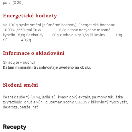
porcí (0,25l)
Energetické hodnoty
Ve 100g sypké směsi (průměrné hodnoty): Energetická hodnota:
1093KJ/260kcal Tuky.................. 8,3g z toho nasycené mastné
kyselin...5,6g Sacharidy.........30g z toho cukry 8,5g Bílkoviny.......... 13g
Sůl............ 40,2g
Informace o skladování
Skladujte v suchu!
Datum minimální trvanlivosti je uvedeno na obalu.
Složení směsí
česnek sušený (31%), jedlá sůl, kvasnicový extrakt, palmový tuk, látka
zvýrazňující chuť a vůni: glutaman sodný, SOJOVÝ bílkovinný hydrolyzát,
dextróza, petržel nať
Recepty