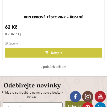
BEZLEPKOVÉ TĚSTOVINY - ŘEZANÉ
62 Kč
Měrná
0,21 Kč / 1 g
cena:
Skladem
Koupit
7
položek celkem
O
v
l
á
Odebírejte novinky
d
a
Přihlaste se k odběru newsletteru a buďte v
c
obraze.
í
p
Odeslat