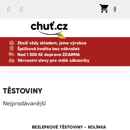
Přejít
Nák
na
koší
obsah
Zboží vždy skladem, jsme výrobce
Špičková kvalita bez náhražek
Nad 1 500 Kč doprava ZDARMA
Věrnostní slevy pro stálé zákazníky
TĚSTOVINY
Nejprodávanější
BEZLEPKOVÉ TĚSTOVINY - KOLÍNKA