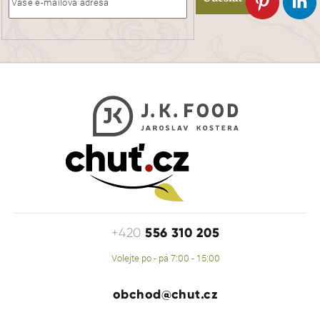
r
v
k
y
v
ý
p
i
s
u
556 310 205
+420
Volejte po - pá 7:00 - 15:00
obchod@chut.cz