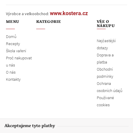
www.kostera.cz
Výrobce a velkoobchod:
MENU
KATEGORIE
VŠE O
NÁKUPU
Domů
Nejčastější
Recepty
dotazy
Škola vaření
Doprava a
Proč nakupovat
platba
u nás
Obchodní
O nás
podmínky
Kontakty
Ochrana
osobních údajů
Používané
cookies
Akceptujeme tyto platby