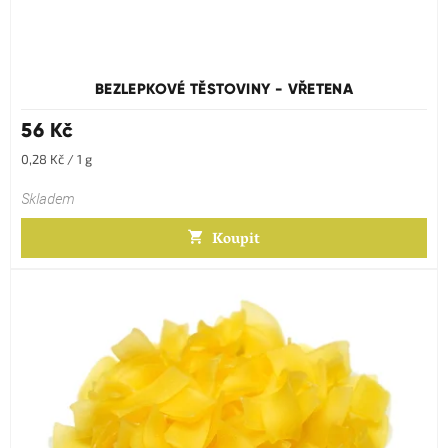
BEZLEPKOVÉ TĚSTOVINY - VŘETENA
56 Kč
Měrná
0,28 Kč / 1 g
cena:
Skladem
Koupit