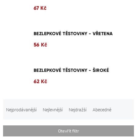
67 Kč
BEZLEPKOVÉ TĚSTOVINY - VŘETENA
56 Kč
BEZLEPKOVÉ TĚSTOVINY - ŠIROKÉ
62 Kč
Ř
a
Nejprodávanější
Nejlevnější
Nejdražší
Abecedně
z
e
n
Otevřít filtr
í