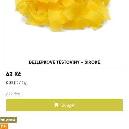
BEZLEPKOVÉ TĚSTOVINY - ŠIROKÉ
62 Kč
Měrná
0,25 Kč / 1 g
cena:
Skladem
Koupit
NOVINKA
TIP