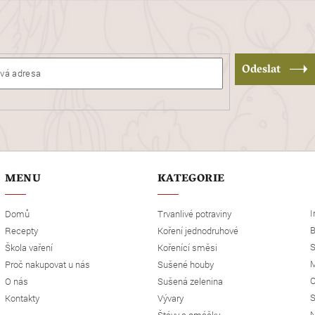
Odeslat
MENU
KATEGORIE
I
Domů
Trvanlivé potraviny
B
Recepty
Koření jednodruhové
S
Škola vaření
Kořenící směsi
M
Proč nakupovat u nás
Sušené houby
O
O nás
Sušená zelenina
S
Kontakty
Vývary
N
Štávy a omáčky