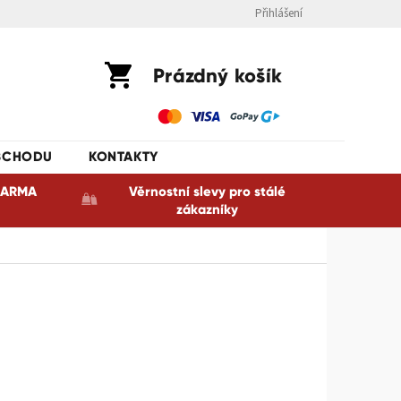
Přihlášení
Nákupní
Prázdný košík
košík
BCHODU
KONTAKTY
ZDARMA
Věrnostní slevy pro stálé
zákazníky