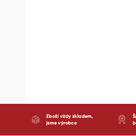
Zboží vždy skladem,
Š
jsme výrobce
b