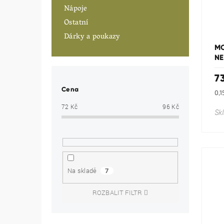
Nápoje
Ostatní
Dárky a poukazy
MO
N
7
Cena
Mě
0,1
cen
72
Kč
96
Kč
Sk
Na skladě
7
ROZBALIT FILTR