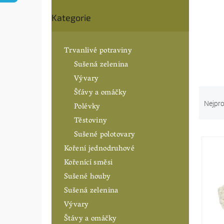
n
Přeskočit
í
Kategorie
kategorie
p
a
n
Trvanlivé potraviny
e
Sušená zelenina
l
Vývary
Ř
Šťávy a omáčky
a
Nejpro
Polévky
z
Těstoviny
e
Sušené polotovary
V
n
ý
í
Koření jednodruhové
p
p
Kořenící směsi
i
r
Sušené houby
s
o
p
Sušená zelenina
d
r
u
Vývary
o
k
Štávy a omáčky
d
t