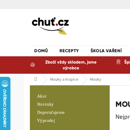
Přejít
na
obsah
DOMŮ
RECEPTY
ŠKOLA VAŘENÍ
Zboží vždy skladem, jsme
Šp
výrobce
Domů
Mouky a krupice
Mouky
P
o
Akce
s
MO
Novinky
t
Doporučujeme
r
Nejpr
a
Výprodej
n