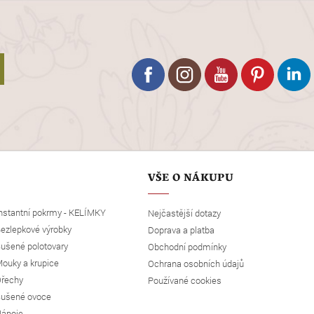
VŠE O NÁKUPU
nstantní pokrmy - KELÍMKY
Nejčastější dotazy
ezlepkové výrobky
Doprava a platba
ušené polotovary
Obchodní podmínky
ouky a krupice
Ochrana osobních údajů
řechy
Používané cookies
ušené ovoce
ápoje