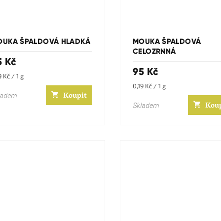
OUKA ŠPALDOVÁ HLADKÁ
MOUKA ŠPALDOVÁ
CELOZRNNÁ
5 Kč
95 Kč
rná
9 Kč / 1 g
a:
Měrná
0,19 Kč / 1 g
Koupit
cena:
ladem
Kou
Skladem