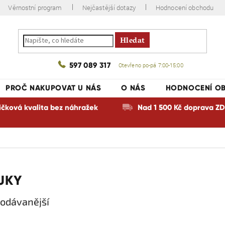
Věrnostní program
Nejčastější dotazy
Hodnocení obchodu
Hledat
597 089 317
Otevřeno po-pá 7:00-15:00
PROČ NAKUPOVAT U NÁS
O NÁS
HODNOCENÍ O
ičková kvalita bez náhražek
Nad 1 500 Kč doprava 
UKY
odávanější