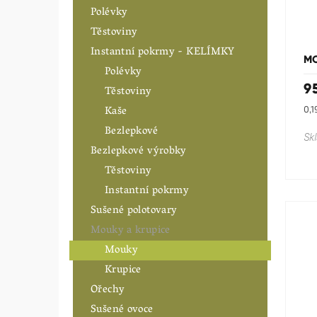
Polévky
u
ů
k
Těstoviny
t
Instantní pokrmy - KELÍMKY
ů
M
Polévky
9
Těstoviny
Kaše
Mě
0,1
cen
Bezlepkové
Sk
Bezlepkové výrobky
Těstoviny
Instantní pokrmy
Sušené polotovary
Mouky a krupice
Mouky
Krupice
Ořechy
Sušené ovoce