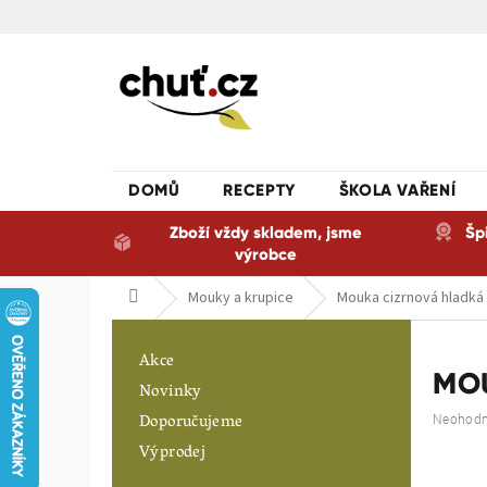
Přejít
na
obsah
DOMŮ
RECEPTY
ŠKOLA VAŘENÍ
Zboží vždy skladem, jsme
Šp
výrobce
Domů
Mouky a krupice
Mouka cizrnová hladká
P
o
Akce
s
MO
Novinky
t
Doporučujeme
Průměrn
Neohod
r
hodnoce
a
Výprodej
produkt
n
je