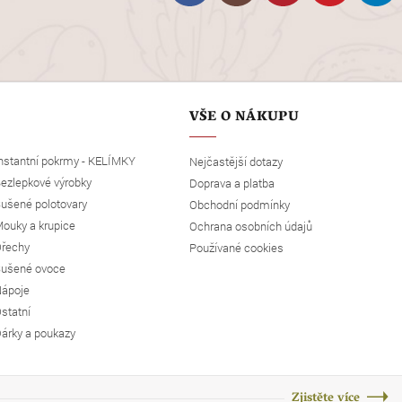
VŠE O NÁKUPU
nstantní pokrmy - KELÍMKY
Nejčastější dotazy
ezlepkové výrobky
Doprava a platba
ušené polotovary
Obchodní podmínky
ouky a krupice
Ochrana osobních údajů
řechy
Používané cookies
ušené ovoce
ápoje
statní
árky a poukazy
Zjistěte více