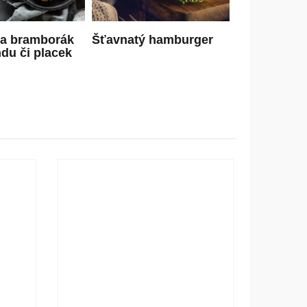
na bramborák
Šťavnatý hamburger
ndu či placek