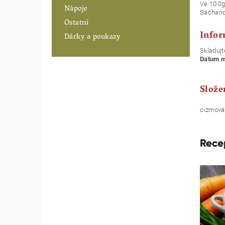
Ve 100g 
Nápoje
Sacharidy
Ostatní
Infor
Dárky a poukazy
Skladujt
Datum mi
Slože
cizrnov
Rece