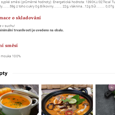
sypké směsi (průměrné hodnoty): Energetická hodnota: 1390KJ/327kcal Tuky....
.........59g z toho cukry 0g Bílkoviny.......... 22g, vláknina...12g Sůl.......... 0,07g
mace o skladování
e v suchu!
nimální trvanlivosti je uvedeno na obalu.
ní směsí
á mouka 100%
pty