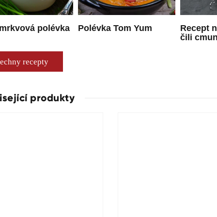
 mrkvová polévka
Polévka Tom Yum
Recept 
čili cmu
echny recepty
isející produkty