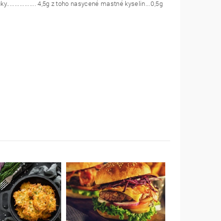
.............. 4,5g z toho nasycené mastné kyselin...0,5g