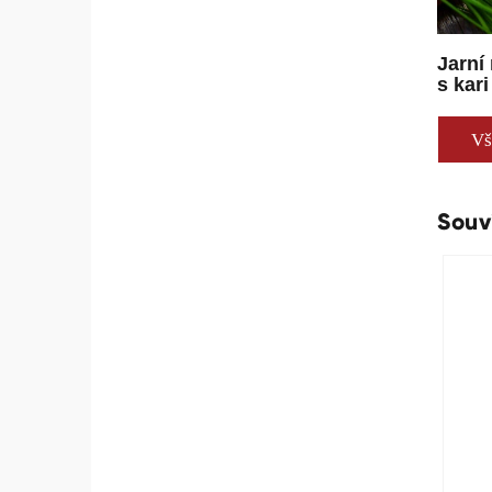
Jarní
s kari
Vš
Souv