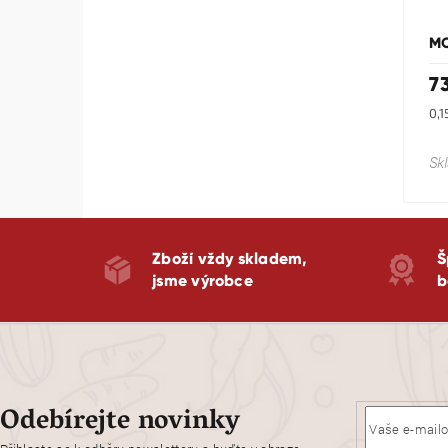
M
7
Mě
0,1
cen
Sk
Zboží vždy skladem,
Š
jsme výrobce
b
Odebírejte novinky