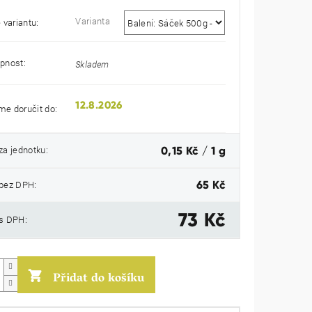
Varianta
 variantu:
pnost:
Skladem
12.8.2026
e doručit do:
Měrná
za jednotku:
0,15 Kč / 1 g
cena:
bez DPH:
65 Kč
73 Kč
s DPH:
Přidat do košíku