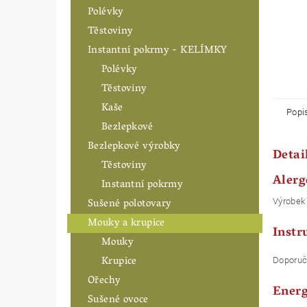
Polévky
Těstoviny
Instantní pokrmy - KELÍMKY
Polévky
Těstoviny
Kaše
Popi
Bezlepkové
Bezlepkové výrobky
Detai
Těstoviny
Alerg
Instantní pokrmy
Výrobek 
Sušené polotovary
Mouky a krupice
Instr
Mouky
Krupice
Doporuče
Ořechy
Energ
Sušené ovoce