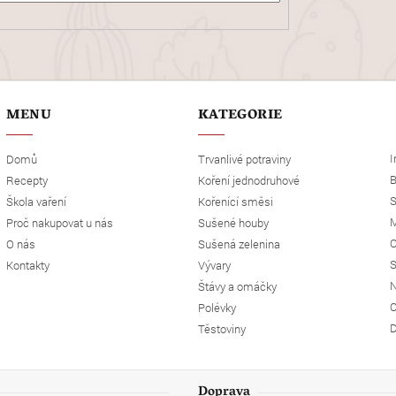
MENU
KATEGORIE
I
Domů
Trvanlivé potraviny
B
Recepty
Koření jednodruhové
S
Škola vaření
Kořenící směsi
M
Proč nakupovat u nás
Sušené houby
O
O nás
Sušená zelenina
S
Kontakty
Vývary
N
Štávy a omáčky
O
Polévky
D
Těstoviny
Doprava