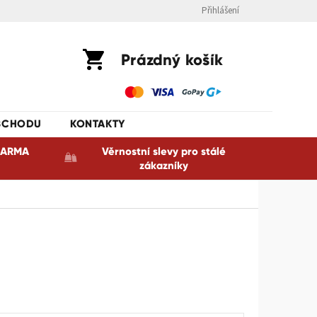
Přihlášení
Nákupní
Prázdný košík
košík
BCHODU
KONTAKTY
ZDARMA
Věrnostní slevy pro stálé
zákazníky