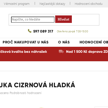
Věrnostní program
Nejčastější dotazy
Hodnocení obchodu
Hledat
597 089 317
Otevřeno po-pá 7:00-15:00
PROČ NAKUPOVAT U NÁS
O NÁS
HODNOCENÍ O
ičková kvalita bez náhražek
Nad 1 500 Kč doprava 
UKA CIZRNOVÁ HLADKÁ
é
noceno
Podrobnosti hodnocení
ní
u