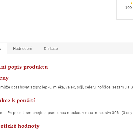
100 
s
Hodnocení
Diskuze
lní popis produktu
eny
může obsahovat stopy: lepku, mléka, vajec, sóji, celeru, hořčice, sezamu a 
ukce k použití
ní: Při použití smíchejte s pšeničnou moukou v max. množství 30%. (3 díly
etické hodnoty