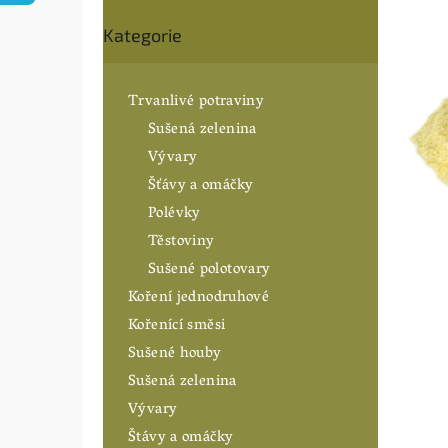
0,0
n
Přeskočit
z
í
Kategorie
5
kategorie
hvězdiče
p
a
n
Trvanlivé potraviny
e
Sušená zelenina
l
Vývary
Šťávy a omáčky
Polévky
Těstoviny
Sušené polotovary
Koření jednodruhové
Kořenící směsi
Sušené houby
Sušená zelenina
Vývary
Štávy a omáčky