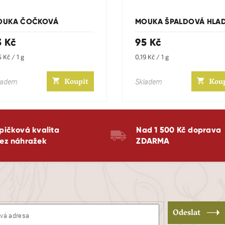
OUKA ČOČKOVÁ
MOUKA ŠPALDOVÁ HLA
3 Kč
95 Kč
rná
Měrná
5 Kč / 1 g
0,19 Kč / 1 g
a:
cena:
Koupit
Kou
ladem
Skladem
pičková kvalita
Nad 1 500 Kč doprava
ez náhražek
ZDARMA
Odeslat