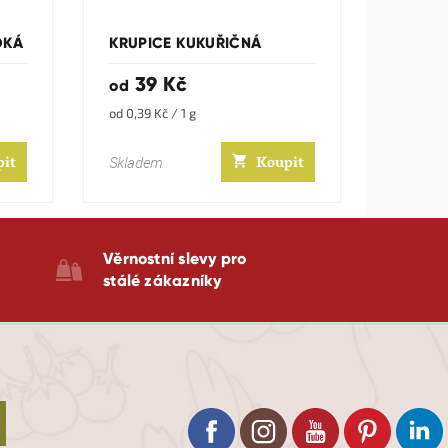
DKÁ
KRUPICE KUKUŘIČNÁ
39 Kč
od
Měrná
od 0,39 Kč / 1 g
cena:
pit
Koupit
Skladem
Věrnostní slevy pro
stálé zákazníky