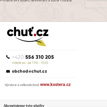
Přihlaste se k odběru newsletteru a buďte v obraze.
556 310 205
+420
Volejte po - pá 7:00 - 15:00
obchod@chut.cz
www.kostera.cz
Výrobce a velkoobchod:
Akceptujeme tyto platby