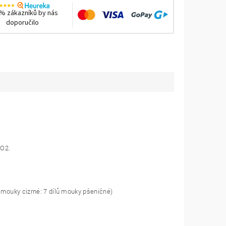
% zákazníků by nás
doporučilo
SO2.
 mouky cizrné: 7 dílů mouky pšeničné)