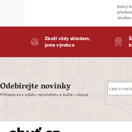
Dobrý bu
přednost
skvělou 
Zboží vždy skladem,
Š
jsme výrobce
b
Odebírejte novinky
Přihlaste se k odběru newsletteru a buďte v obraze.