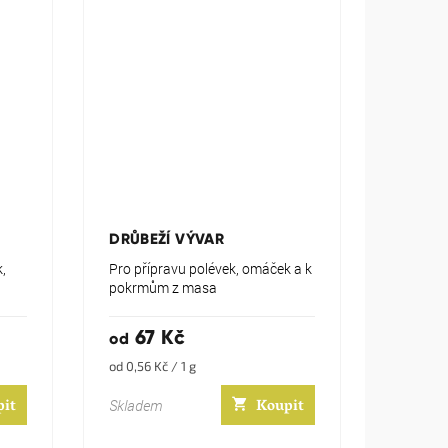
Průměrné
hodnocení
produktu
DRŮBEŽÍ VÝVAR
je
5,0
,
Pro přípravu polévek, omáček a k
z
pokrmům z masa
5
hvězdiček.
67 Kč
od
Měrná
od 0,56 Kč / 1 g
cena:
pit
Koupit
Skladem