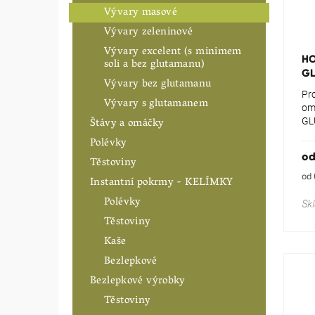
Vývary masové
u
ů
Pr
k
Vývary zeleninové
ho
t
Vývary excelent (s minimem
pr
ů
HO
soli a bez glutamanu)
je
G
5,0
Vývary bez glutamanu
z
Pro
Vývary s glutamanem
5
om
hvě
GL
Štávy a omáčky
Polévky
o
Těstoviny
Mě
od 
Instantní pokrmy - KELÍMKY
cen
Polévky
Sk
Těstoviny
Kaše
Bezlepkové
Bezlepkové výrobky
Těstoviny