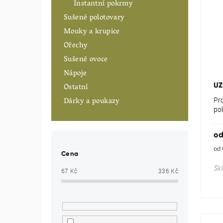
Instantní pokrmy
Sušené polotovary
Mouky a krupice
Ořechy
Sušené ovoce
Nápoje
UZ
Ostatní
Dárky a poukazy
Pr
po
o
Mě
od 
Cena
cen
Sk
67
Kč
336
Kč