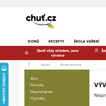
Přejít
na
obsah
DOMŮ
RECEPTY
ŠKOLA VAŘENÍ
Zboží vždy skladem, jsme
Šp
výrobce
Domů
Vývary
Vývary masové
P
o
Akce
s
VÝ
Novinky
t
Doporučujeme
r
Nejpr
a
Výprodej
n