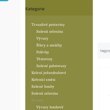
n
Přeskočit
í
Kategorie
kategorie
p
a
n
Trvanlivé potraviny
e
Sušená zelenina
l
Vývary
Ř
Šťávy a omáčky
a
Nejpro
Polévky
z
Těstoviny
e
Sušené polotovary
V
n
ý
í
Koření jednodruhové
p
p
Kořenící směsi
i
r
Sušené houby
s
o
p
Sušená zelenina
d
r
u
Vývary
o
k
Vývary houbové
d
t