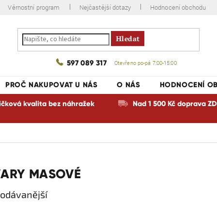
Věrnostní program
Nejčastější dotazy
Hodnocení obchodu
Hledat
597 089 317
Otevřeno po-pá 7:00-15:00
PROČ NAKUPOVAT U NÁS
O NÁS
HODNOCENÍ O
ičková kvalita bez náhražek
Nad 1 500 Kč doprava 
VARY MASOVÉ
odávanější