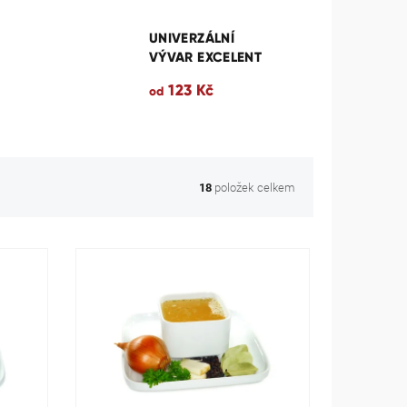
UNIVERZÁLNÍ
VÝVAR EXCELENT
123 Kč
od
položek celkem
18