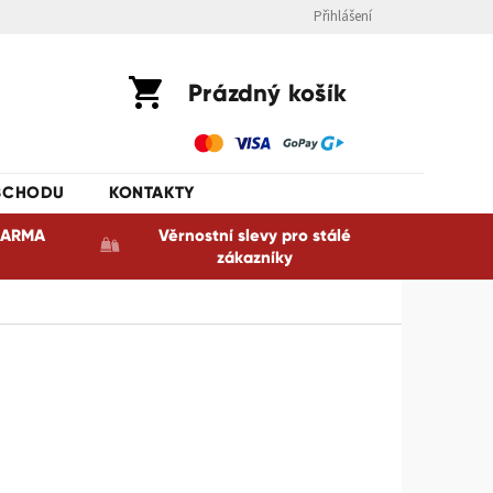
Přihlášení
Nákupní
Prázdný košík
košík
BCHODU
KONTAKTY
ZDARMA
Věrnostní slevy pro stálé
zákazníky