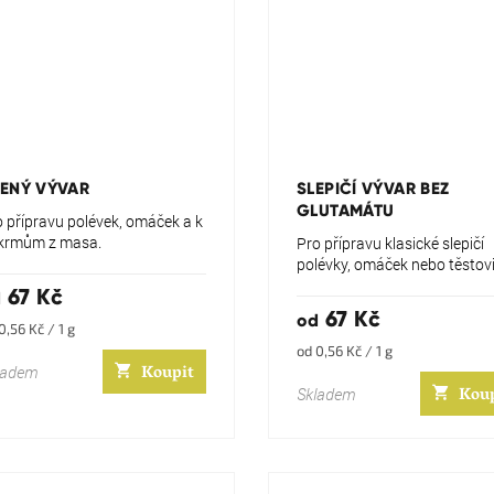
Průměrné
hodnocení
produktu
ENÝ VÝVAR
SLEPIČÍ VÝVAR BEZ
je
GLUTAMÁTU
5,0
o přípravu polévek, omáček a k
z
krmům z masa.
Pro přípravu klasické slepičí
5
polévky, omáček nebo těstovi
hvězdiček.
67 Kč
d
67 Kč
od
rná
0,56 Kč / 1 g
a:
Měrná
od 0,56 Kč / 1 g
Koupit
cena:
ladem
Kou
Skladem