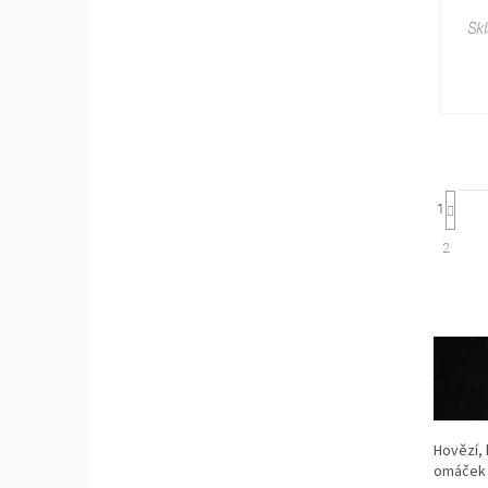
cen
Sk
St
1
2
Hovězí, 
omáček 