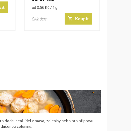
pit
Měrná
od 0,56 Kč / 1 g
cena:
Koupit
Skladem
pro dochucení jídel z masa, zeleniny nebo pro přípravu
 dušenou zeleninu.