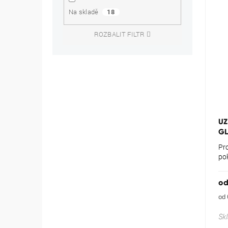
Na skladě
18
ROZBALIT FILTR
Pr
ho
pr
UZ
je
G
5,0
z
Pr
5
po
hvě
o
Mě
od 
cen
Sk