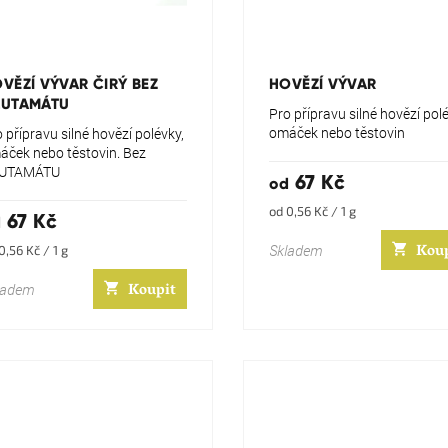
ůměrné
Průměrné
dnocení
hodnocení
oduktu
produktu
VĚZÍ VÝVAR ČIRÝ BEZ
HOVĚZÍ VÝVAR
je
LUTAMÁTU
5,0
Pro přípravu silné hovězí pol
z
omáček nebo těstovin
 přípravu silné hovězí polévky,
5
áček nebo těstovin. Bez
zdiček.
hvězdiček.
UTAMÁTU
67 Kč
od
Měrná
od 0,56 Kč / 1 g
67 Kč
d
cena:
Kou
Skladem
rná
0,56 Kč / 1 g
a:
Koupit
ladem