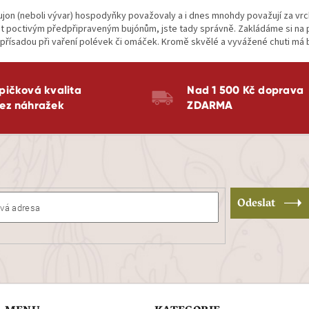
v
jon (neboli vývar) hospodyňky považovaly a i dnes mnohdy považují za vrch
ý
 poctivým předpřipraveným bujónům, jste tady správně. Zakládáme si na p
p
přísadou při vaření polévek či omáček. Kromě skvělé a vyvážené chuti má buj
i
s
u
pičková kvalita
Nad 1 500 Kč doprava
ez náhražek
ZDARMA
Odeslat