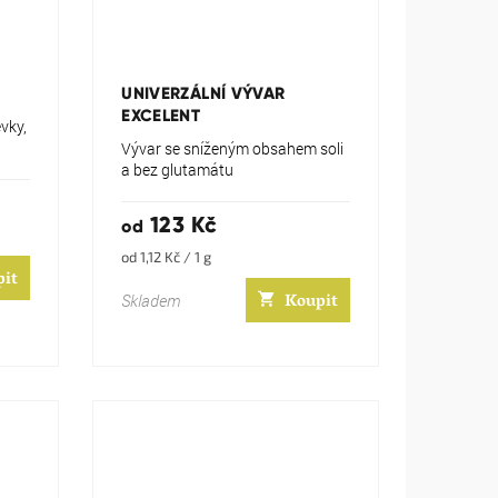
Průměrné
hodnocení
produktu
UNIVERZÁLNÍ VÝVAR
je
EXCELENT
5,0
évky,
z
Vývar se sníženým obsahem soli
5
a bez glutamátu
hvězdiček.
123 Kč
od
Měrná
od 1,12 Kč / 1 g
pit
cena:
Koupit
Skladem