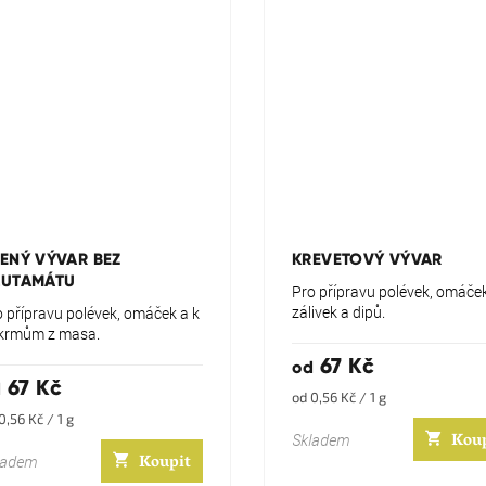
ůměrné
dnocení
oduktu
ENÝ VÝVAR BEZ
KREVETOVÝ VÝVAR
LUTAMÁTU
Pro přípravu polévek, omáček
zálivek a dipů.
o přípravu polévek, omáček a k
krmům z masa.
zdiček.
67 Kč
od
67 Kč
d
Měrná
od 0,56 Kč / 1 g
cena:
rná
0,56 Kč / 1 g
Kou
a:
Skladem
Koupit
ladem