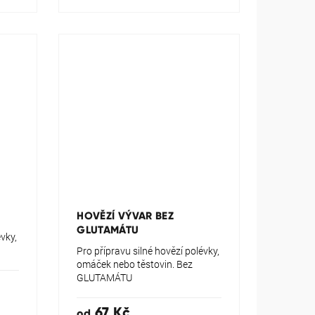
HOVĚZÍ VÝVAR BEZ
GLUTAMÁTU
évky,
Pro přípravu silné hovězí polévky,
omáček nebo těstovin. Bez
GLUTAMÁTU
67 Kč
od