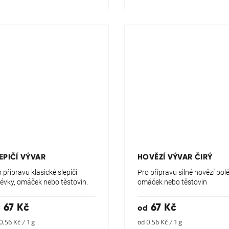
ůměrné
Průměrné
dnocení
hodnocení
oduktu
produktu
EPIČÍ VÝVAR
HOVĚZÍ VÝVAR ČIRÝ
je
5,0
 přípravu klasické slepičí
Pro přípravu silné hovězí pol
z
lévky, omáček nebo těstovin.
omáček nebo těstovin
5
zdiček.
hvězdiček.
67 Kč
67 Kč
d
od
rná
Měrná
0,56 Kč / 1 g
od 0,56 Kč / 1 g