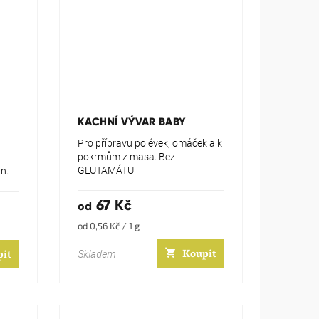
KACHNÍ VÝVAR BABY
Pro přípravu polévek, omáček a k
pokrmům z masa. Bez
GLUTAMÁTU
n.
67 Kč
od
Měrná
od 0,56 Kč / 1 g
cena:
Koupit
pit
Skladem