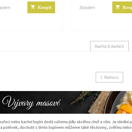
a:
cena:
Koupit
Kou
ladem
Skladem
Načíst 6 dalších
ránkování
O
v
l
Nahoru
á
d
a
c
í
p
r
v
kuřecí nebo kachní bujón dodá vašemu jídlu skvělou chuť a vůni. Je ideální 
k
a polévek, dochutit s tímto bujónem můžeme také těstoviny, zvěřinu nebo
y