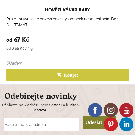
hodnocení
produktu
HOVĚZÍ VÝVAR BABY
je
5,0
Pro přípravu silné hovězí polévky, omáček nebo těstovin. Bez
z
GLUTAMÁTU
5
hvězdiček.
67 Kč
od
Měrná
od 0,56 Kč / 1 g
cena:
Skladem
Koupit
Odebírejte novinky
Přihlaste se k odběru newsletteru a buďte v
obraze.
Odeslat