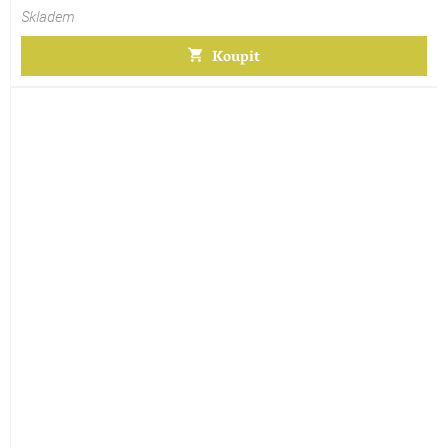
Skladem
Koupit
Průměrné