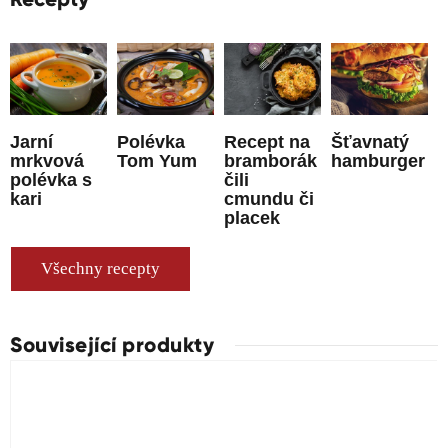
Jarní
Polévka
Recept na
Šťavnatý
mrkvová
Tom Yum
bramborák
hamburger
polévka s
čili
kari
cmundu či
placek
Všechny recepty
Související produkty