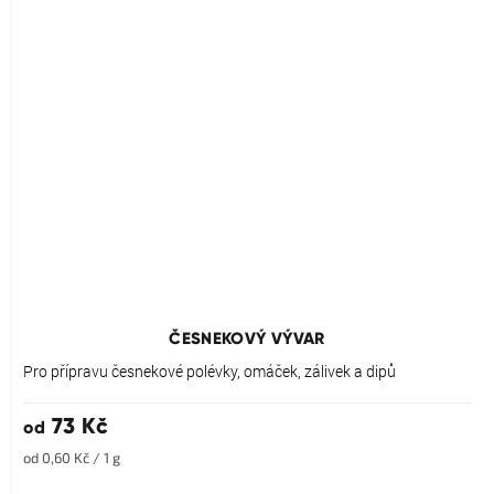
ČESNEKOVÝ VÝVAR
Pro přípravu česnekové polévky, omáček, zálivek a dipů
73 Kč
od
Měrná
od 0,60 Kč / 1 g
cena: