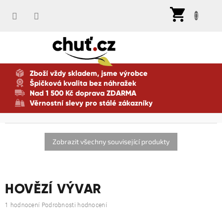
Přejít
Nák
na
koší
obsah
Zboží vždy skladem, jsme výrobce
Špičková kvalita bez náhražek
Nad 1 500 Kč doprava ZDARMA
Věrnostní slevy pro stálé zákazníky
Zobrazit všechny související produkty
HOVĚZÍ VÝVAR
Průměrné
1 hodnocení
Podrobnosti hodnocení
hodnocení
produktu