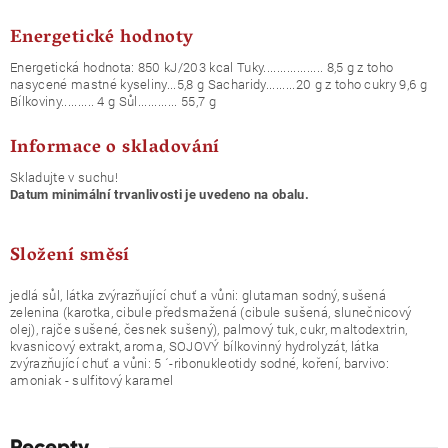
Energetické hodnoty
Energetická hodnota: 850 kJ/203 kcal Tuky.................. 8,5 g z toho
nasycené mastné kyseliny...5,8 g Sacharidy.........20 g z toho cukry 9,6 g
Bílkoviny.......... 4 g Sůl............ 55,7 g
Informace o skladování
Skladujte v suchu!
Datum minimální trvanlivosti je uvedeno na obalu.
Složení směsí
jedlá sůl, látka zvýrazňující chuť a vůni: glutaman sodný, sušená
zelenina (karotka, cibule předsmažená (cibule sušená, slunečnicový
olej), rajče sušené, česnek sušený), palmový tuk, cukr, maltodextrin,
kvasnicový extrakt, aroma, SOJOVÝ bílkovinný hydrolyzát, látka
zvýrazňující chuť a vůni: 5 ´-ribonukleotidy sodné, koření, barvivo:
amoniak - sulfitový karamel
Recepty