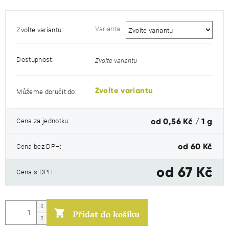
Varianta
Zvolte variantu:
Dostupnost:
Zvolte variantu
Zvolte variantu
Můžeme doručit do:
Měrná
Cena za jednotku:
od 0,56 Kč / 1 g
cena:
Cena bez DPH:
od
60 Kč
od
67 Kč
Cena s DPH:
Přidat do košíku