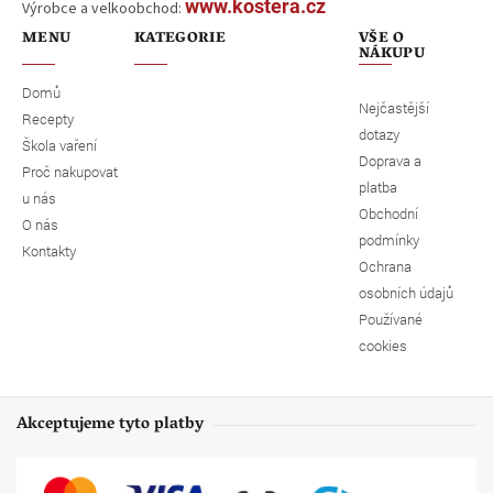
www.kostera.cz
Výrobce a velkoobchod:
MENU
KATEGORIE
VŠE O
NÁKUPU
Domů
Nejčastější
Recepty
dotazy
Škola vaření
Doprava a
Proč nakupovat
platba
u nás
Obchodní
O nás
podmínky
Kontakty
Ochrana
osobních údajů
Používané
cookies
Akceptujeme tyto platby