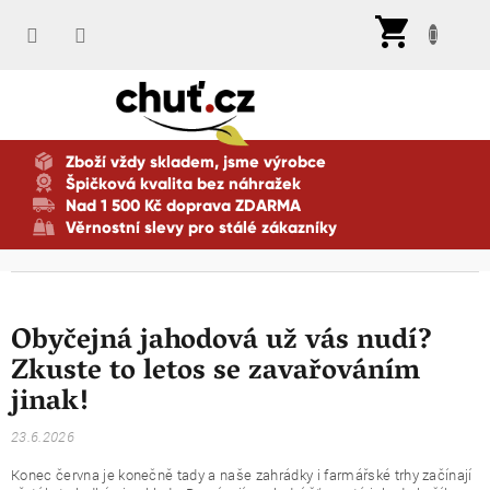
Přejít
Nák
na
koší
obsah
Zboží vždy skladem, jsme výrobce
Špičková kvalita bez náhražek
Nad 1 500 Kč doprava ZDARMA
Věrnostní slevy pro stálé zákazníky
Obyčejná jahodová už vás nudí?
Zkuste to letos se zavařováním
jinak!
23.6.2026
Konec června je konečně tady a naše zahrádky i farmářské trhy začínají