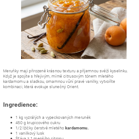
Meruňky mají přirozeně krásnou texturu a příjemnou svěží kyselinku.
Když je spojíte s hřejivým, mírně citrusovým tónem mletého
kardamomu a sladkou, omamnou vůní pravé vanilky, vytvoříte
kombinaci, která evokuje slunečný Orient.
Ingredience:
1 kg vyzrálých a vypeckovaných meruněk
450 g krupicového cukru
1/2 lžičky čerstvě mletého
kardamomu.
1 vanilkový lusk
Šťáva z 1 menšího citronu