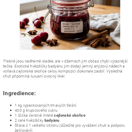
Třešně jsou nádherně sladké, ale v džemech jim občas chybí výraznější
tečka. Exotické hvězdičky badyánu jim dodají jemný anýzový nádech a
voňavá cejlonská skořice celou kompozici dokonale zaoblí. Výsledná
chuť připomíná luxusní ovocný likér.
Ingredience:
1 kg vypeckovaných tmavých třešní
400 g krupicového cukru
1 lžička čerstvě mleté
cejlonské skořice
2 celé hvězdičky
badyánu
Šťáva z 1 velkého citronu (důležité pro vyvážení chuti a podporu
želírování)