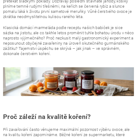
přetékat sladkými poklady. Dozrávají poslední šťavnaté jahody, košíky
plníme temně rudými třešněmi, na keřích se červená rybíz a slunce
pomalu láká k životu první sametové meruňky. Vůně čerstvého ovoce je
zkrátka neodmyslitelnou kulisou raného léta.
Klasická domácí marmeláda podle receptu našich babiček je sice
sázka na jistotu, ale co takhle letos proměnit tuhle bohatou úrodu v něco
naprosto výjimečného? Proč nezkusit malý gastronomický experiment a
neposunout obyčejné zavařeniny na úroveň skutečného gurmánského
zážitku? Tajemství úspěchu se skrývá – jak jinak – ve správném,
dokonale čerstvém koření.
Proč záleží na kvalitě koření?
Při zavařování často věnujeme maximální pozornost výběru ovoce, ale
na kvalitu koření zapomínáme. Běžné koření ze supermarketu, které