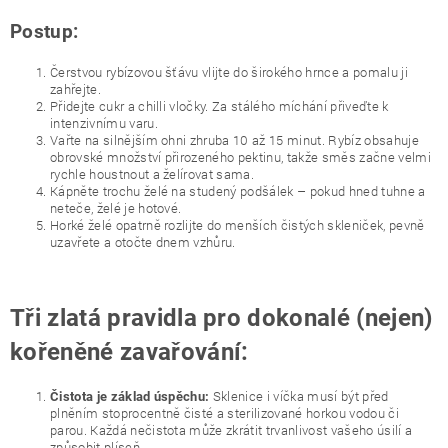
Postup:
Čerstvou rybízovou šťávu vlijte do širokého hrnce a pomalu ji
zahřejte.
Přidejte cukr a chilli vločky. Za stálého míchání přiveďte k
intenzivnímu varu.
Vařte na silnějším ohni zhruba 10 až 15 minut. Rybíz obsahuje
obrovské množství přirozeného pektinu, takže směs začne velmi
rychle houstnout a želírovat sama.
Kápněte trochu želé na studený podšálek – pokud hned tuhne a
neteče, želé je hotové.
Horké želé opatrně rozlijte do menších čistých skleniček, pevně
uzavřete a otočte dnem vzhůru.
Tři zlatá pravidla pro dokonalé (nejen)
kořeněné zavařování:
Sklenice i víčka musí být před
Čistota je základ úspěchu:
plněním stoprocentně čisté a sterilizované horkou vodou či
parou. Každá nečistota může zkrátit trvanlivost vašeho úsilí a
způsobit plíseň.