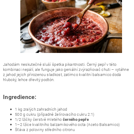
Jahodám neskutečně sluší špetka pikantnosti. Černý pepř v této
kombinaci nepálí, ale funguje jako geniální zvýrazňovač chuti – vytáhne
z jahod jejich přirozenou sladkost, zatímco kvalitní balsamico dodá
hluboký, lehce dřevitý podtón.
Ingredience:
1 kg zralých zahradních jahod
500 g cukru (případně želírovacího cukru 2:1)
1/2 lžičky čerstvě mletého
černého pepře
1–2 lžíce kvalitního balzamikového octa (Aceto Balsamico)
Šťáva z poloviny středního citronu