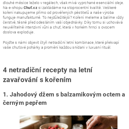
dlouhé měsíce leželo v regálech, však mívá vyprchané esenciální oleje.
Na e-shopu
si zakládáme na stoprocentní kvalitě. Veškeré
Chuť.cz
koření nakupujeme přímo od prověřených pěstitelů a naše výroba
funguje manufakturně. To nejdůležitější? Koření meleme a balíme vždy
čerstvě, těsně před odesláním vaší objednávky. Díky tomu si uchovává
neuvěřitelně intenzivní vůni a chuť, která v horkém hrnci s ovocem
doslova exploduje.
Pojďte s námi objevit čtyři netradiční letní kombinace, které překvapí
vaše chuťové pohárky a promění každou snídani v luxusní rituál.
4 netradiční recepty na letní
zavařování s kořením
1. Jahodový džem s balzamikovým octem a
černým pepřem