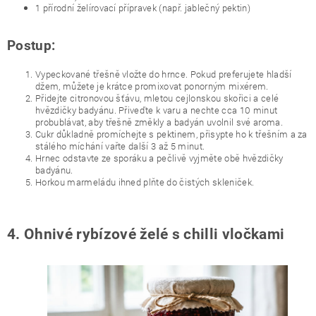
1 přírodní želírovací přípravek (např. jablečný pektin)
Postup:
Vypeckované třešně vložte do hrnce. Pokud preferujete hladší
džem, můžete je krátce promixovat ponorným mixérem.
Přidejte citronovou šťávu, mletou cejlonskou skořici a celé
hvězdičky badyánu. Přiveďte k varu a nechte cca 10 minut
probublávat, aby třešně změkly a badyán uvolnil své aroma.
Cukr důkladně promíchejte s pektinem, přisypte ho k třešním a za
stálého míchání vařte další 3 až 5 minut.
Hrnec odstavte ze sporáku a pečlivě vyjměte obě hvězdičky
badyánu.
Horkou marmeládu ihned plňte do čistých skleniček.
4. Ohnivé rybízové želé s chilli vločkami