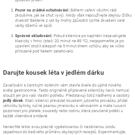
Během vaření všichni rádi
Pozor na zrádné ochutnávání:
zkoušíme, jak se chuť vyvíjí.
Nikdy však nepoužívejte stejnou lžičku
dvakrát!
Bakterie z úst by mohly způsobit rychlé zkvašení celé
várky džemů ve spíži.
Pokud sklenice po naplnění nezavařujete
Správné skladování:
klasicky v hrnci (stačí 20 minut na 85 °C), nezapomeňte je po
uzavření otočit alespoň na 5 minut dnem vzhůru, aby se víčko
přirozeně pod tlakem zatahovalo.
Darujte kousek léta v jedlém dárku
Zavařování s čerstvým kořením vám otevře dveře do úplně nového
světa gastronomie. Takto originálně připravené skleničky navíc nemusí
sloužit jen pro vaši vlastní potřebu. Představují totiž nádherný a osobitý
. Stačí sklenici převázat kouskem jutového provázku, přidat
jedlý dárek
větvičku bylinky, ručně psanou jmenovku s věnováním a máte luxusní
pozornost pro přátele, sousedy nebo rodinu, která zaručeně potěší u
každé víkendové snídaně.
Nenechte letos svou pracně vypěstovanou či nasbíranou úrodu
zapadnout do šedivého průměru obyčejných receptů. Experimentujte,