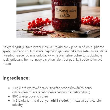
Nakyslý rybíz je zavařovací klasika. Pokud ale k jeho silné chuti přidáte
špetku ostrého chilli, získáte naprosto geniální pikantní želé. To se stane
hvězdou každé rodinné grilovačky – neuvěřitelně dobře totiž doplňuje
teplý grilovaný hermelín, sýry s plísní, domácí paštiky i pečená tmavá
masa.
Ingredience:
1 kg čisté rybízové šťávy (získáte propasírováním nebo
odšťavněním svařeného červeného či černého rybízu)
800 g krupicového cukru
1/2 lžičky jemně drcených
(množství upravte dle
chilli vloček
odvahy)