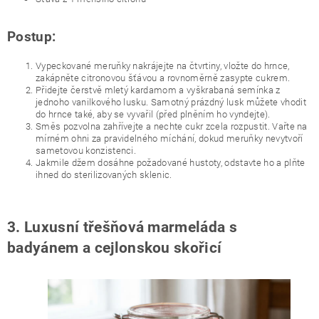
Postup:
Vypeckované meruňky nakrájejte na čtvrtiny, vložte do hrnce,
zakápněte citronovou šťávou a rovnoměrně zasypte cukrem.
Přidejte čerstvě mletý kardamom a vyškrabaná semínka z
jednoho vanilkového lusku. Samotný prázdný lusk můžete vhodit
do hrnce také, aby se vyvařil (před plněním ho vyndejte).
Směs pozvolna zahřívejte a nechte cukr zcela rozpustit. Vařte na
mírném ohni za pravidelného míchání, dokud meruňky nevytvoří
sametovou konzistenci.
Jakmile džem dosáhne požadované hustoty, odstavte ho a plňte
ihned do sterilizovaných sklenic.
3. Luxusní třešňová marmeláda s
badyánem a cejlonskou skořicí