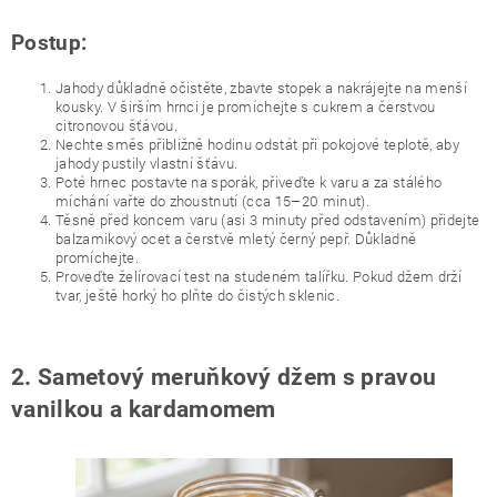
Postup:
Jahody důkladně očistěte, zbavte stopek a nakrájejte na menší
kousky. V širším hrnci je promíchejte s cukrem a čerstvou
citronovou šťávou.
Nechte směs přibližně hodinu odstát při pokojové teplotě, aby
jahody pustily vlastní šťávu.
Poté hrnec postavte na sporák, přiveďte k varu a za stálého
míchání vařte do zhoustnutí (cca 15–20 minut).
Těsně před koncem varu (asi 3 minuty před odstavením) přidejte
balzamikový ocet a čerstvě mletý černý pepř. Důkladně
promíchejte.
Proveďte želírovací test na studeném talířku. Pokud džem drží
tvar, ještě horký ho plňte do čistých sklenic.
2. Sametový meruňkový džem s pravou
vanilkou a kardamomem