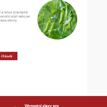
 a lehce stravitelné
likonoční půst nebo jen
 nebo ořechy.
í článek
Věrnostní slevy pro