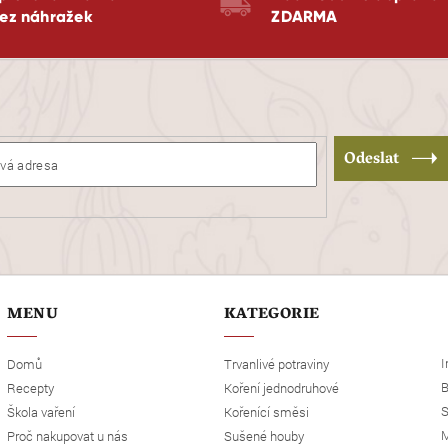
ez náhražek
ZDARMA
Odeslat
MENU
KATEGORIE
I
Domů
Trvanlivé potraviny
B
Recepty
Koření jednodruhové
S
Škola vaření
Kořenící směsi
M
Proč nakupovat u nás
Sušené houby