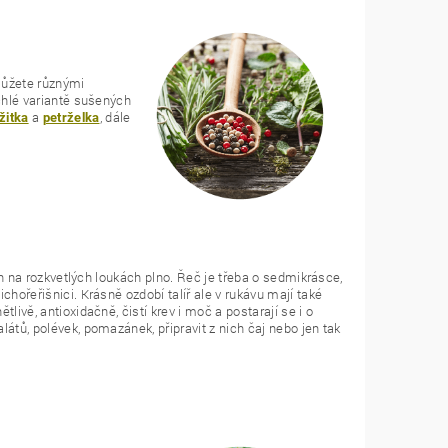
můžete různými
ychlé variantě sušených
a
, dále
žitka
petrželka
jich na rozkvetlých loukách plno. Řeč je třeba o sedmikrásce,
chořeřišnici. Krásně ozdobí talíř ale v rukávu mají také
livě, antioxidačně, čistí krev i moč a postarají se i o
látů, polévek, pomazánek, připravit z nich čaj nebo jen tak