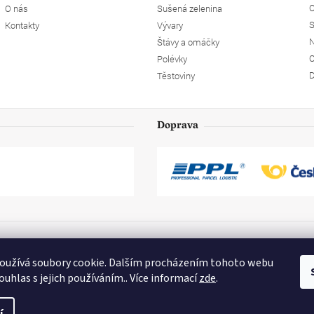
O
O nás
Sušená zelenina
S
Kontakty
Vývary
N
Štávy a omáčky
O
Polévky
D
Těstoviny
Doprava
oužívá soubory cookie. Dalším procházením tohoto webu
ouhlas s jejich používáním.. Více informací
zde
.