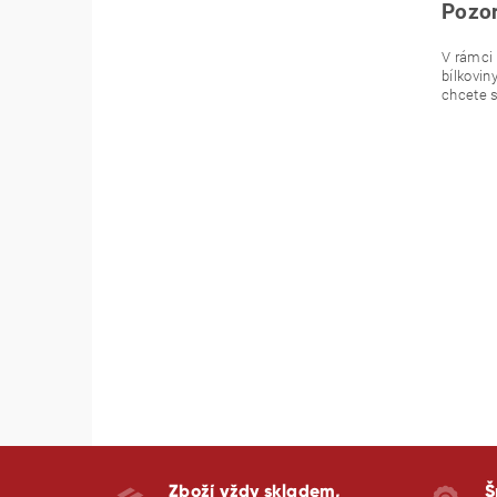
Pozor
V rámci 
bílkovin
chcete s
Zboží vždy skladem,
Š