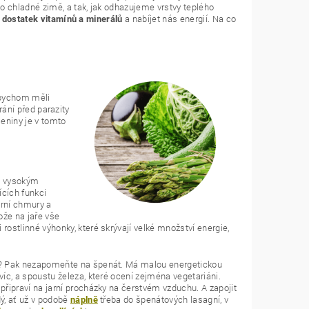
chladné zimě, a tak, jak odhazujeme vrstvy teplého
t
a nabíjet nás energií. Na co
dostatek vitamínů a minerálů
ř bychom měli
hrání před parazity
leniny je v tomto
s vysokým
cích funkci
arní chmury a
ože na jaře vše
rostlinné výhonky, které skrývají velké množství energie,
k? Pak nezapomeňte na špenát. Má malou energetickou
víc, a spoustu železa, které ocení zejména vegetariáni.
připraví na jarní procházky na čerstvém vzduchu. A zapojit
dý, ať už v podobě
třeba do špenátových lasagní, v
náplně