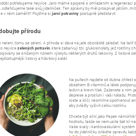
dobí potřebujeme nejvíce. Jaro máme spojené s omlazením a regenerací po 
, odlehčujeme také svůj jídelníček. Ten správný by měl prospívat játrům, mí
se v něm zaměřit? Pojďme si
postupně představit.
jarní potraviny
obujte přírodu
nelení, tomu se zelení. A příroda si dává na jaře obzvláště záležet. Na talí
co nejvíce
, které zabarvují tzv. glukosinoláty, jež rostliny c
zelených potravin
pojovány se sníženým rizikem výskytu některých druhů rakoviny. Z listové ze
ejdostupnější listový a hlávkový salát.
Na pultech najdete od dubna chřest 
obsahem B vitamínů a látek podporují
ledvin a krevní tlak. Zaženete s ním j
deprese a prosluní i vaši náladu. Prot
roste a klíčí, nesmíme opomenout ani 
aby zvládly vyživit celou rostlinu.
Chcete být silní jako Pepek námořní
hodnotu, takže se nemusíte bát kil na
Vaše svaly i kardiovaskulární systém 
ho do jídelníčku zvládne opravdu kaž