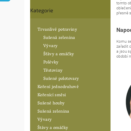
n
tomto ob
Přeskočit
oblečení
í
Kategorie
kategorie
přesně 
p
a
n
Trvanlivé potraviny
Napod
e
Sušená zelenina
l
Komu se 
Vývary
zařadit 
a jsou s
Šťávy a omáčky
období n
Polévky
Těstoviny
Sušené polotovary
Koření jednodruhové
Kořenící směsi
Sušené houby
Sušená zelenina
Vývary
Štávy a omáčky