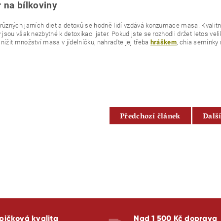
 na bílkoviny
různých jarních diet a detoxů se hodně lidí vzdává konzumace masa. Kvalitní
y jsou však nezbytné k detoxikaci jater. Pokud jste se rozhodli držet letos ve
nížit množství masa v jídelníčku, nahraďte jej třeba
, chia semínky
hráškem
Předchozí článek
Dalš
pičková kvalita
Nad 1 500 Kč doprava