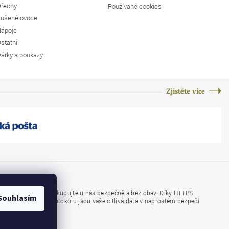
řechy
Používané cookies
ušené ovoce
ápoje
statní
árky a poukazy
Zjistěte více
Nakupujte u nás bezpečně a bez obav. Díky HTTPS
https://
Souhlasím
protokolu jsou vaše citlivá data v naprostém bezpečí.