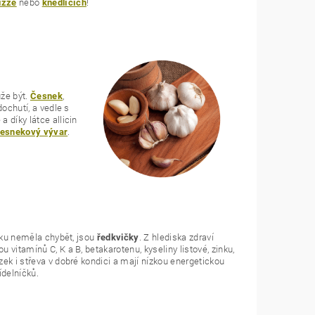
nebo
!
izze
knedlících
že být.
,
Česnek
dochutí, a vedle s
 díky látce allicin
.
esnekový vývar
íčku neměla chybět, jsou
. Z hlediska zdraví
ředkvičky
 vitamínů C, K a B, betakarotenu, kyseliny listové, zinku,
ek i střeva v dobré kondici a mají nízkou energetickou
ídelníčků.