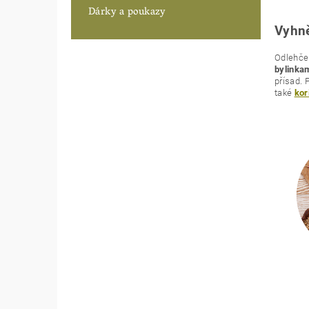
Dárky a poukazy
Vyhně
Odlehčen
bylinka
přísad. 
také
kor