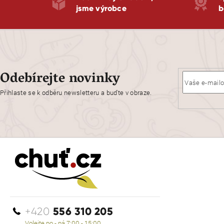
jsme výrobce
b
Odebírejte novinky
Přihlaste se k odběru newsletteru a buďte v obraze.
556 310 205
+420
Volejte po - pá 7:00 - 15:00