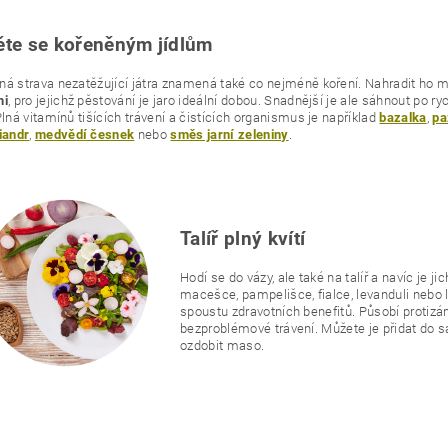
te se kořeněným jídlům
á strava nezatěžující játra znamená také co nejméně koření. Nahradit ho 
, pro jejichž pěstování je jaro ideální dobou. Snadnější je ale sáhnout po r
mi
Plná vitamínů tišících trávení a čistících organismus je například
,
bazalka
pa
,
nebo
.
iandr
medvědí česnek
směs jarní zeleniny
Talíř plný kvítí
Hodí se do vázy, ale také na talíř a navíc je 
macešce, pampelišce, fialce, levanduli nebo li
spoustu zdravotních benefitů. Působí protizánět
bezproblémové trávení. Můžete je přidat do sa
ozdobit maso.