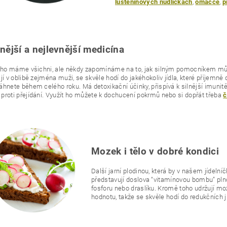
,
,
luštěninových nudličkách
omáčce
p
lnější a nejlevnější medicína
i ho máme všichni, ale někdy zapomínáme na to, jak silným pomocníkem mů
jí v oblibě zejména muži, se skvěle hodí do jakéhokoliv jídla, které příjemně 
hnete během celého roku. Má detoxikační účinky, přispívá k silnější imunitě a
roti přejídání. Využít ho můžete k dochucení pokrmů nebo si dopřát třeba
č
Mozek i tělo v dobré kondici
Další jarní plodinou, která by v našem jídeln
představují doslova “vitamínovou bombu” plnou
fosforu nebo draslíku. Kromě toho udržují moz
hodnotu, takže se skvěle hodí do redukčních j