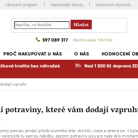
Věrnostní program
Nejčastější dotazy
Hodnocení obchodu
Hledat
597 089 317
Otevřeno po-pá 7:00-15:00
PROČ NAKUPOVAT U NÁS
O NÁS
HODNOCENÍ O
ičková kvalita bez náhražek
Nad 1 500 Kč doprava 
 dodají vzpruhu
í potraviny, které vám dodají vzpru
21
prsky pomalu přináší příslib slunného léta, vše klíčí, roste a zelená se. A byl
celoročně tu samou nabídku, sezónní potraviny jsou pro naše tělo mnohem při