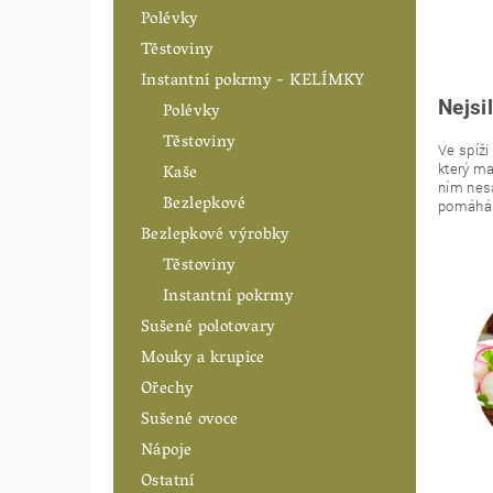
Polévky
Těstoviny
Instantní pokrmy - KELÍMKY
Nejsi
Polévky
Těstoviny
Ve spíž
Kaše
který ma
ním nesá
Bezlepkové
pomáhá p
Bezlepkové výrobky
Těstoviny
Instantní pokrmy
Sušené polotovary
Mouky a krupice
Ořechy
Sušené ovoce
Nápoje
Ostatní