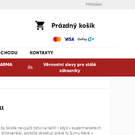
Přihlášení
Nákupní
Prázdný košík
košík
BCHODU
KONTAKTY
ZDARMA
Věrnostní slevy pro stálé
zákazníky
hu
a by škoda nevyužít toho na talíři! I když v supermarketech
rozenější, protože obsahují právě ty živiny, které v