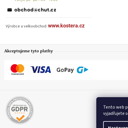
obchod@chut.cz
www.kostera.cz
Výrobce a velkoobchod:
Akceptujeme tyto platby
Tento web p
vyjadřujete s