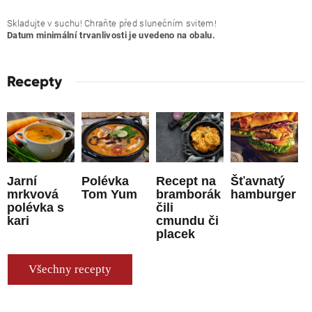
Skladujte v suchu! Chraňte před slunečním svitem!
Datum minimální trvanlivosti je uvedeno na obalu.
Recepty
Jarní
Polévka
Recept na
Šťavnatý
mrkvová
Tom Yum
bramborák
hamburger
polévka s
čili
kari
cmundu či
placek
Všechny recepty