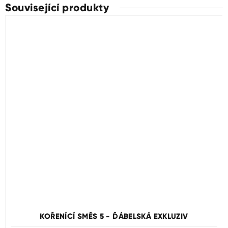
Související produkty
Průměrné
hodnocení
produktu
KOŘENÍCÍ SMĚS 5 - ĎÁBELSKÁ EXKLUZIV
je