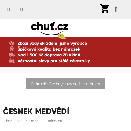
Přejít
Nák
na
koší
obsah
Zboží vždy skladem, jsme výrobce
Špičková kvalita bez náhražek
Nad 1 500 Kč doprava ZDARMA
Věrnostní slevy pro stálé zákazníky
Zobrazit všechny související produkty
ČESNEK MEDVĚDÍ
Průměrné
1 hodnocení
Podrobnosti hodnocení
hodnocení
produktu