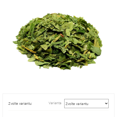
je
5,0
z
5
hvězdiček.
Varianta
Zvolte variantu: