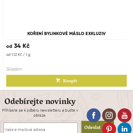
KOŘENÍ BYLINKOVÉ MÁSLO EXKLUZIV
34 Kč
od
Měrná
od 1,12 Kč / 1 g
cena:
Skladem
Koupit
Odebírejte novinky
Přihlaste se k odběru newsletteru a buďte v
obraze.
Odeslat