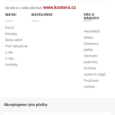
www.kostera.cz
Výrobce a velkoobchod:
MENU
KATEGORIE
VŠE O
NÁKUPU
Domů
Nejčastější
Recepty
dotazy
Škola vaření
Doprava a
Proč nakupovat
platba
u nás
Obchodní
O nás
podmínky
Kontakty
Ochrana
osobních údajů
Používané
cookies
Akceptujeme tyto platby