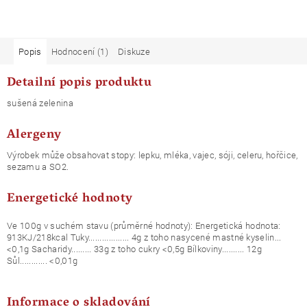
Popis
Hodnocení (1)
Diskuze
Detailní popis produktu
sušená zelenina
Alergeny
Výrobek může obsahovat stopy: lepku, mléka, vajec, sóji, celeru, hořčice,
sezamu a SO2.
Energetické hodnoty
Ve 100g v suchém stavu (průměrné hodnoty): Energetická hodnota:
913KJ/218kcal Tuky.................. 4g z toho nasycené mastné kyselin...
<0,1g Sacharidy......... 33g z toho cukry <0,5g Bílkoviny.......... 12g
Sůl............ <0,01g
Informace o skladování