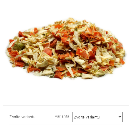
je
0,0
z
5
hvězdiček.
Varianta
Zvolte variantu: