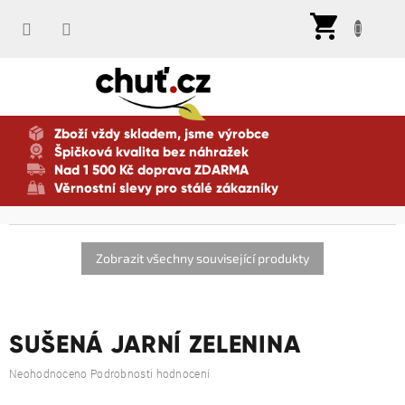
Přejít
Nák
na
koší
obsah
Zboží vždy skladem, jsme výrobce
Špičková kvalita bez náhražek
Nad 1 500 Kč doprava ZDARMA
Věrnostní slevy pro stálé zákazníky
Zobrazit všechny související produkty
SUŠENÁ JARNÍ ZELENINA
Průměrné
Neohodnoceno
Podrobnosti hodnocení
hodnocení
produktu