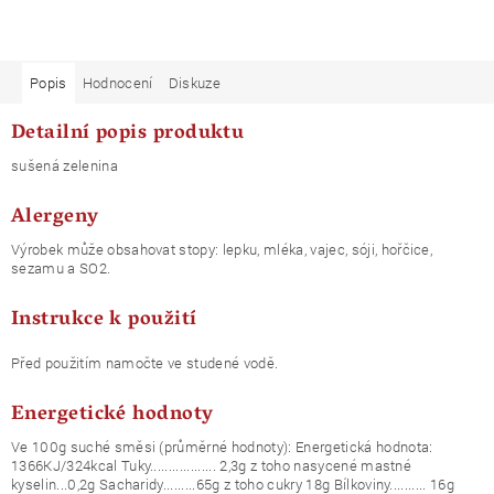
Popis
Hodnocení
Diskuze
Detailní popis produktu
sušená zelenina
Alergeny
Výrobek může obsahovat stopy: lepku, mléka, vajec, sóji, hořčice,
sezamu a SO2.
Instrukce k použití
Před použitím namočte ve studené vodě.
Energetické hodnoty
Ve 100g suché směsi (průměrné hodnoty): Energetická hodnota:
1366KJ/324kcal Tuky.................. 2,3g z toho nasycené mastné
kyselin...0,2g Sacharidy.........65g z toho cukry 18g Bílkoviny.......... 16g