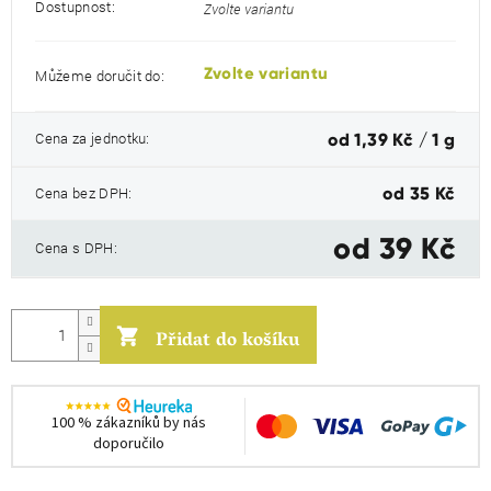
Dostupnost:
Zvolte variantu
Zvolte variantu
Můžeme doručit do:
Měrná
Cena za jednotku:
od 1,39 Kč / 1 g
cena:
Cena bez DPH:
od
35 Kč
od
39 Kč
Cena s DPH:
Přidat do košíku
100 % zákazníků by nás
doporučilo