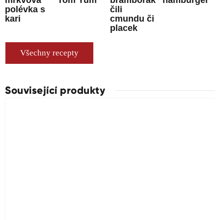
mrkvová
Tom Yum
bramborák
hamburger
polévka s
čili
kari
cmundu či
placek
Všechny recepty
Související produkty