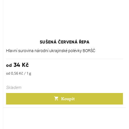
Průměrné
hodnocení
produktu
SUŠENÁ ČERVENÁ ŘEPA
je
5,0
Hlavní surovina národní ukrajinské polévky BORŠČ
z
5
34 Kč
od
hvězdiček.
Měrná
od 0,56 Kč / 1 g
cena:
Skladem
Koupit