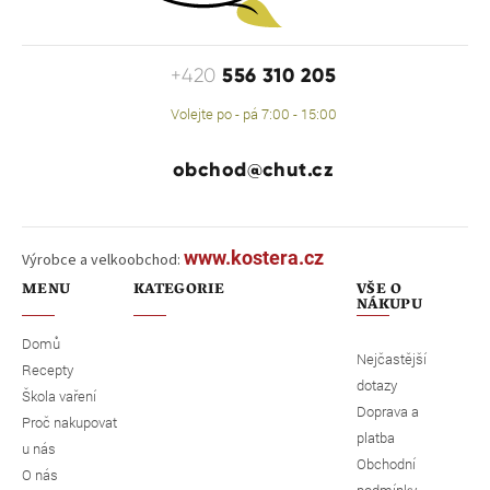
556 310 205
+420
Volejte po - pá 7:00 - 15:00
obchod@chut.cz
www.kostera.cz
Výrobce a velkoobchod:
MENU
KATEGORIE
VŠE O
NÁKUPU
Domů
Nejčastější
Recepty
dotazy
Škola vaření
Doprava a
Proč nakupovat
platba
u nás
Obchodní
O nás
podmínky