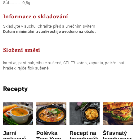
Sůl............ 0,8g
Informace o skladování
Skladujte v suchu! Chraňte před slunečním svitem!
Datum minimální trvanlivosti je uvedeno na obalu.
Složení směsí
karotka, pastinák, cibule sušená, CELER kořen, kapusta, petržel nať,
hrášek, rajče flok sušené
Recepty
Jarní
Polévka
Recept na
Šťavnatý