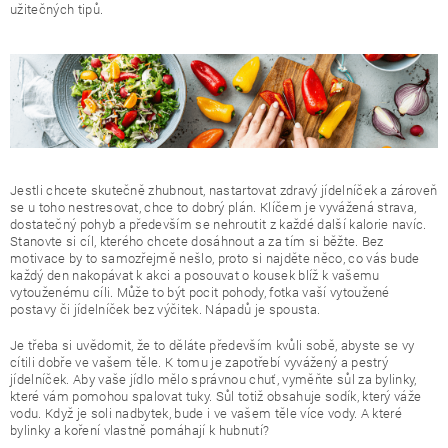
užitečných tipů.
Jestli chcete skutečně zhubnout, nastartovat zdravý jídelníček a zároveň
se u toho nestresovat, chce to dobrý plán. Klíčem je vyvážená strava,
dostatečný pohyb a především se nehroutit z každé další kalorie navíc.
Stanovte si cíl, kterého chcete dosáhnout a za tím si běžte. Bez
motivace by to samozřejmě nešlo, proto si najděte něco, co vás bude
každý den nakopávat k akci a posouvat o kousek blíž k vašemu
vytouženému cíli. Může to být pocit pohody, fotka vaší vytoužené
postavy či jídelníček bez výčitek. Nápadů je spousta.
Je třeba si uvědomit, že to děláte především kvůli sobě, abyste se vy
cítili dobře ve vašem těle. K tomu je zapotřebí vyvážený a pestrý
jídelníček. Aby vaše jídlo mělo správnou chuť, vyměňte sůl za bylinky,
které vám pomohou spalovat tuky. Sůl totiž obsahuje sodík, který váže
vodu. Když je soli nadbytek, bude i ve vašem těle více vody. A které
bylinky a koření vlastně pomáhají k hubnutí?