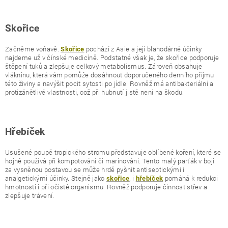
Skořice
Začněme voňavě.
pochází z Asie a její blahodárné účinky
Skořice
najdeme už v čínské medicíně. Podstatné však je, že skořice podporuje
štěpení tuků a zlepšuje celkový metabolismus. Zároveň obsahuje
vlákninu, která vám pomůže dosáhnout doporučeného denního příjmu
této živiny a navýšit pocit sytosti po jídle. Rovněž má antibakteriální a
protizánětlivé vlastnosti, což při hubnutí jistě není na škodu.
Hřebíček
Usušené poupě tropického stromu představuje oblíbené koření, které se
hojně používá při kompotování či marinování. Tento malý parťák v boji
za vysněnou postavou se může hrdě pyšnit antiseptickými i
analgetickými účinky. Stejně jako
, i
pomáhá k redukci
skořice
hřebíček
hmotnosti i při očistě organismu. Rovněž podporuje činnost střev a
zlepšuje trávení.