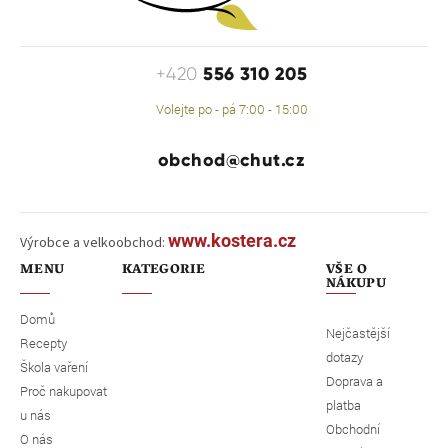
556 310 205
+420
Volejte po - pá 7:00 - 15:00
obchod@chut.cz
www.kostera.cz
Výrobce a velkoobchod:
MENU
KATEGORIE
VŠE O
NÁKUPU
Domů
Nejčastější
Recepty
dotazy
Škola vaření
Doprava a
Proč nakupovat
platba
u nás
Obchodní
O nás