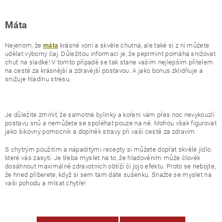
Máta
Nejenom, že
krásně voní a skvěle chutná, ale také si z ní můžete
máta
udělat výborný čaj. Důležitou informací je, že peprmint pomáhá snižovat
chuť na sladké! V tomto případě se tak stane vaším nejlepším přítelem
na cestě za krásnější a zdravější postavou. A jako bonus zklidňuje a
snižuje hladinu stresu.
Je důležité zmínit, že samotné bylinky a koření vám přes noc nevykouzlí
postavu snů a nemůžete se spoléhat pouze na ně. Mohou však figurovat
jako šikovný pomocník a doplněk stravy při vaší cestě za zdravím.
S chytrým použitím a nápaditými recepty si můžete dopřát skvělé jídlo,
které vás zasytí. Je třeba myslet na to, že hladověním může člověk
dosáhnout maximálně zdravotních obtíží či jojo efektu. Proto se nebojte,
že hned přiberete, když si sem tam dáte sušenku. Snažte se myslet na
vaši pohodu a mlsat chytře!