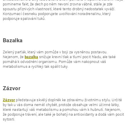
pomineme fakt, že dech po něm nevoní zrovna vábně, stále je zde
spoustu příznivých vlastností, které tento drobný nedostatek vyváží.
Konzumací česneku podporujete uvolňování noradrenalinu, který
podporuje spalování tuků.
Bazalka
Zelený parťák, který vám pomůže v boji za vysněnou postavou.
Nejenom, že
snižuje krevní tlak a tlumí pocit hladu, ale také
bazalka
pomáhá k odvodnění organismu. Pomůže vám nakopnout váš
metabolismus a rychleji tak spálit tuky.
Zázvor
představuje skvělý doplněk ke zdravému životnímu stylu. Určitě
Zázvor
by tak u vás doma neměl chybět, protože obsahuje velmi účinné látky,
které nastartují váš metabolismu a pomohou vám k hubnutí. Nejenom,
že podporuje trávení, ale také je bohatý na antioxidanty a dodá vám pocit
sytosti.