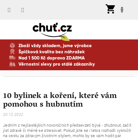
Přejít
Nák
na
koší
obsah
Zboží vždy skladem, jsme výrobce
Špičková kvalita bez náhražek
Nad 1 500 Kč doprava ZDARMA
Věrnostní slevy pro stálé zákazníky
10 bylinek a koření, které vám
pomohou s hubnutím
20.12.2022
Jedním z nejčastějších novoročních předsevzetí bývá - zhubnout, začít
jíst zdravě či méně se stresovat. Pokud jste se i letos rozhodli vykročit
na cestu za zdravým životním stylem, mohlo by se vám hodit pár