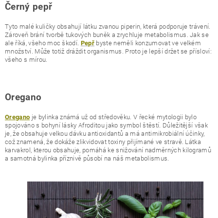
Černý pepř
Tyto malé kuličky obsahují látku zvanou piperin, která podporuje trávení.
Zároveň brání tvorbě tukových buněk a zrychluje metabolismus. Jak se
ale říká, všeho moc škodí.
byste neměli konzumovat ve velkém
Pepř
množství. Může totiž dráždit organismus. Proto je lepší držet se přísloví:
všeho s mírou.
Oregano
je bylinka známá už od středověku. V řecké mytologii bylo
Oregano
spojováno s bohyní lásky Afroditou jako symbol štěstí. Důležitější však
je, že obsahuje velkou dávku antioxidantů a má antimikrobiální účinky,
což znamená, že dokáže zlikvidovat toxiny přijímané ve stravě. Látka
karvakrol, kterou obsahuje, pomáhá ke snižování nadměrných kilogramů
a samotná bylinka příznivě působí na náš metabolismus.