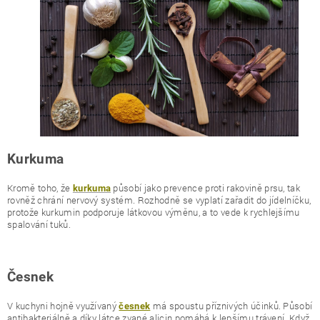
Kurkuma
Kromě toho, že
působí jako prevence proti rakovině prsu, tak
kurkuma
rovněž chrání nervový systém. Rozhodně se vyplatí zařadit do jídelníčku,
protože kurkumin podporuje látkovou výměnu, a to vede k rychlejšímu
spalování tuků.
Česnek
V kuchyni hojně využívaný
má spoustu příznivých účinků. Působí
česnek
antibakteriálně a díky látce zvané alicin pomáhá k lepšímu trávení. Když