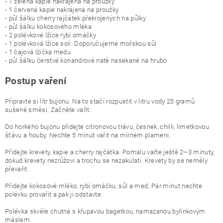
- 1 zelená kapie nakrájená na proužky
- 1 červená kapie nakrájená na proužky
- půl šálku cherry rajčátek překrojených na půlky
- půl šálku kokosového mléka
- 2 polévkové lžíce rybí omáčky
- 1 polévková lžíce soli. Doporučujeme mořskou sůl
- 1 čajová lžička medu
- půl šálku čerstvé koriandrové natě nasekané na hrubo
Postup vaření
Připravte si litr bujonu. Na to stačí rozpustit v litru vody 25 gramů
sušené směsi. Začněte vařit.
Do horkého bujonu přidejte citronovou trávu, česnek, chilli, limetkovou
šťávu a houby. Nechte 5 minut vařit na mírném plameni.
Přidejte krevety, kapie a cherry rajčátka. Pomalu vařte ještě 2–3 minuty,
dokud krevety nezrůžoví a trochu se nezakulatí. Krevety by se neměly
převařit.
Přidejte kokosové mléko, rybí omáčku, sůl a med. Pár minut nechte
polévku provařit a pak ji odstavte.
Polévka skvěle chutná s křupavou bagetkou, namazanou bylinkovým
máslem.