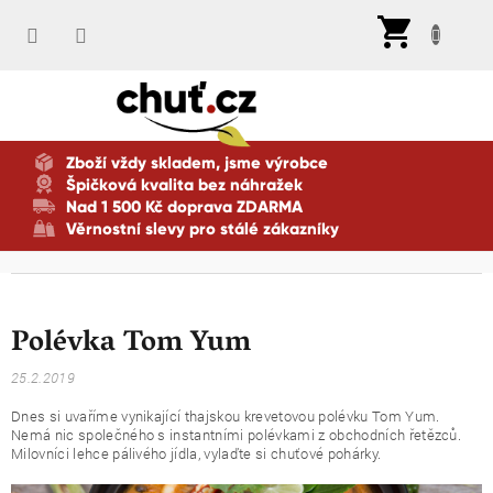
Přejít
Nák
na
koší
obsah
Zboží vždy skladem, jsme výrobce
Špičková kvalita bez náhražek
Nad 1 500 Kč doprava ZDARMA
Věrnostní slevy pro stálé zákazníky
Polévka Tom Yum
25.2.2019
Dnes si uvaříme vynikající thajskou krevetovou polévku Tom Yum.
Nemá nic společného s instantními polévkami z obchodních řetězců.
Milovníci lehce pálivého jídla, vylaďte si chuťové pohárky.