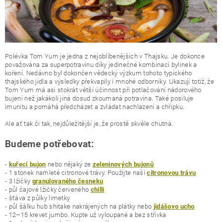
Polévka Tom Yum je jedna z nejoblíbenějších v Thajsku. Je dokonce
považována za superpotravinu díky jedinečné kombinaci bylinek a
koření. Nedávno byl dokončen vědecký výzkum tohoto typického
thajského jídla a výsledky překvapily i mnohé odborníky. Ukazují totiž, že
Tom Yum má asi stokrát větší účinnost při potlačování nádorového
bujení než jakákoli jiná dosud zkoumaná potravina. Také posiluje
imunitu a pomáhá předcházet a zvládat nachlazení a chřipku.
Ale ať tak či tak, nejdůležitější je, že prostě skvěle chutná.
Budeme potřebovat:
-
nebo nějaký ze
kuřecí bujon
zeleninových bujonů
- 1 stonek namleté citronové trávy. Použijte naši
citronovou trávu
- 3 lžičky
granulovaného česneku
- půl čajové lžičky červeného
chilli
- šťáva z půlky limetky
- půl šálku hub shitake nakrájených na plátky nebo
jidášovo ucho
- 12–15 krevet jumbo. Kupte už vyloupané a bez střívka