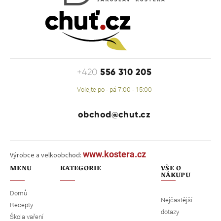
556 310 205
+420
Volejte po - pá 7:00 - 15:00
obchod@chut.cz
www.kostera.cz
Výrobce a velkoobchod:
MENU
KATEGORIE
VŠE O
NÁKUPU
Domů
Nejčastější
Recepty
dotazy
Škola vaření