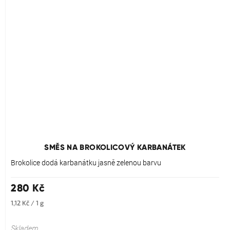
Průměrné
hodnocení
produktu
SMĚS NA BROKOLICOVÝ KARBANÁTEK
je
5,0
Brokolice dodá karbanátku jasně zelenou barvu
z
5
280 Kč
hvězdiček.
Měrná
1,12 Kč / 1 g
cena:
Skladem