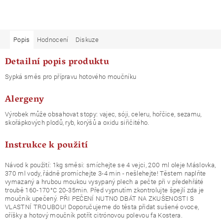
Popis
Hodnocení
Diskuze
Detailní popis produktu
Sypká směs pro přípravu hotového moučníku
Alergeny
Výrobek může obsahovat stopy: vajec, sóji, celeru, hořčice, sezamu,
skořápkových plodů, ryb, korýšů a oxidu siřičitého.
Instrukce k použití
Návod k použití: 1kg směsi: smíchejte se 4 vejci, 200 ml oleje Máslovka,
370 ml vody, řádně promíchejte 3-4 min - nešlehejte! Těstem naplňte
vymazaný a hrubou moukou vysypaný plech a pečte při v předehřáté
troubě 160-170°C 20-35min. Před vypnutím zkontrolujte špejlí zda je
moučník upečený. PŘI PEČENÍ NUTNO DBÁT NA ZKUŠENOSTI S
VLASTNÍ TROUBOU! Doporučujeme do těsta přidat sušené ovoce,
oříšky a hotový moučník potřít citrónovou polevou fa Kostera.