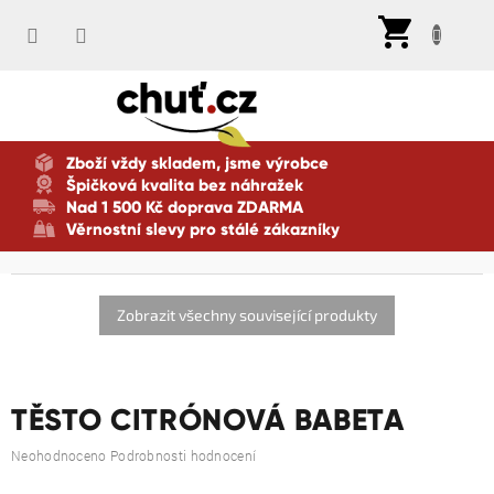
Přejít
Nák
na
koší
obsah
Zboží vždy skladem, jsme výrobce
Špičková kvalita bez náhražek
Nad 1 500 Kč doprava ZDARMA
Věrnostní slevy pro stálé zákazníky
Zobrazit všechny související produkty
TĚSTO CITRÓNOVÁ BABETA
Průměrné
Neohodnoceno
Podrobnosti hodnocení
hodnocení
produktu