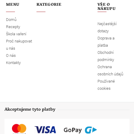
MENU
KATEGORIE
VŠE O
NÁKUPU
Domů
Nejčastější
Recepty
dotazy
Škola vaření
Doprava a
Proč nakupovat
platba
u nás
Obchodní
O nás
podmínky
Kontakty
Ochrana
osobních údajů
Používané
cookies
Akceptujeme tyto platby