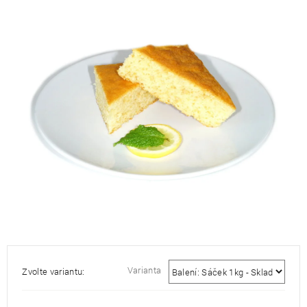
je
0,0
z
5
hvězdiček.
Varianta
Zvolte variantu: