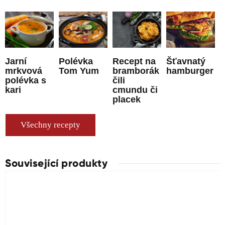
Jarní
Polévka
Recept na
Šťavnatý
mrkvová
Tom Yum
bramborák
hamburger
polévka s
čili
kari
cmundu či
placek
Všechny recepty
Související produkty