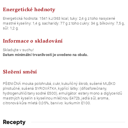
Energetické hodnoty
Energetická hodnota: 1541 kJ/363 kcal, tuky: 2,4 g z toho nasycené
mastné kyseliny: 1,4 g, sacharidy: 77 g z toho cukry: 34 g, bílkoviny: 7,5 g,
sůl: 1,2 g.
Informace o skladování
Skladujte v suchu!
Datum minimální trvanlivosti je uvedeno na obalu.
Složení směsí
PŠENIČNÁ mouka polohrubá, cukr, kukuřičný škrob, sušené MLÉKO
plnotučné, sušená SYROVÁTKA, kypřící látky: (difosforečnany,
hydrogenuhličitany sodné E500), emulgátor: estery mono a diglyceridů
mastných kyselin s kyselinou mléčnou E472b, jedlá sůl, aroma,
citronová kůra mletá 0,05%, barvivo: kurkumín E100.
Recepty