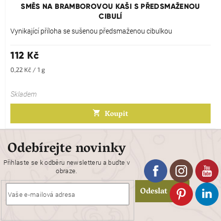
produktu
SMĚS NA BRAMBOROVOU KAŠI S PŘEDSMAŽENOU
je
CIBULÍ
5,0
z
Vynikající příloha se sušenou předsmaženou cibulkou
5
hvězdiček.
112 Kč
Měrná
0,22 Kč / 1 g
cena:
Skladem
Koupit
Odebírejte novinky
Přihlaste se k odběru newsletteru a buďte v
obraze.
Odeslat