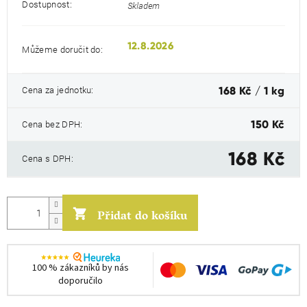
Dostupnost:
Skladem
12.8.2026
Můžeme doručit do:
Měrná
Cena za jednotku:
168 Kč / 1 kg
cena:
Cena bez DPH:
150 Kč
168 Kč
Cena s DPH:
Přidat do košíku
100 % zákazníků by nás
doporučilo