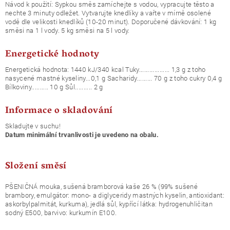
Návod k použití: Sypkou směs zamíchejte s vodou, vypracujte těsto a
nechte 3 minuty odležet. Vytvarujte knedlíky a vařte v mírně osolené
vodě dle velikosti knedlíků (10-20 minut). Doporučené dávkování: 1 kg
směsi na 1 l vody. 5 kg směsi na 5 l vody.
Energetické hodnoty
Energetická hodnota: 1440 kJ/340 kcal Tuky.................. 1,3 g z toho
nasycené mastné kyseliny...0,1 g Sacharidy......... 70 g z toho cukry 0,4 g
Bílkoviny.......... 10 g Sůl.......... 2 g
Informace o skladování
Skladujte v suchu!
Datum minimální trvanlivosti je uvedeno na obalu.
Složení směsí
PŠENIČNÁ mouka, sušená bramborová kaše 26 % (99% sušené
brambory, emulgátor: mono- a diglyceridy mastných kyselin, antioxidant:
askorbylpalmitát, kurkuma), jedlá sůl, kypřící látka: hydrogenuhličitan
sodný E500, barvivo: kurkumín E100.