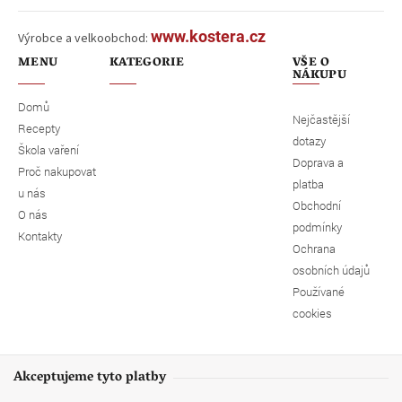
www.kostera.cz
Výrobce a velkoobchod:
MENU
KATEGORIE
VŠE O
NÁKUPU
Domů
Nejčastější
Recepty
dotazy
Škola vaření
Doprava a
Proč nakupovat
platba
u nás
Obchodní
O nás
podmínky
Kontakty
Ochrana
osobních údajů
Používané
cookies
Akceptujeme tyto platby