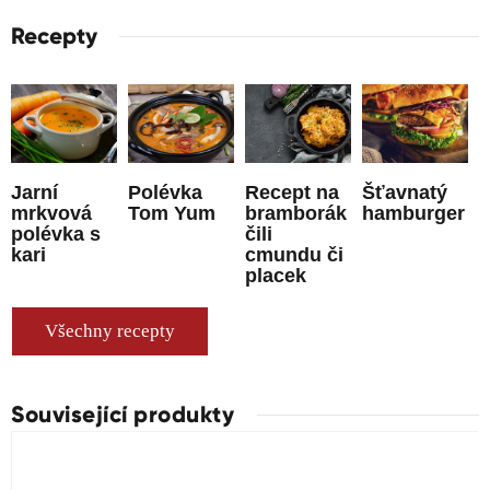
Recepty
Jarní
Polévka
Recept na
Šťavnatý
mrkvová
Tom Yum
bramborák
hamburger
polévka s
čili
kari
cmundu či
placek
Všechny recepty
Související produkty