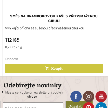
Průměrné
hodnocení
produktu
SMĚS NA BRAMBOROVOU KAŠI S PŘEDSMAŽENOU
je
CIBULÍ
5,0
z
Vynikající příloha se sušenou předsmaženou cibulkou
5
hvězdiček.
112 Kč
Měrná
0,22 Kč / 1 g
cena:
Skladem
Koupit
Odebírejte novinky
Přihlaste se k odběru newsletteru a buďte v
obraze.
Odeslat