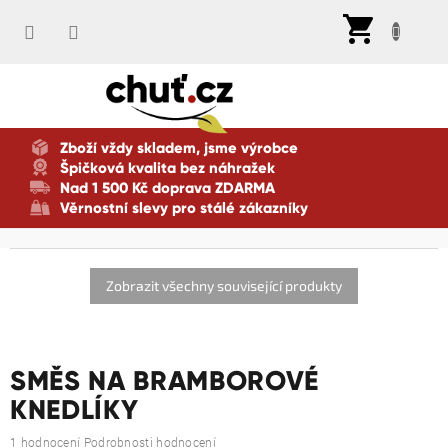
Přejít
Nák
na
koší
obsah
Zboží vždy skladem, jsme výrobce
Špičková kvalita bez náhražek
Nad 1 500 Kč doprava ZDARMA
Věrnostní slevy pro stálé zákazníky
Zobrazit všechny související produkty
SMĚS NA BRAMBOROVÉ
KNEDLÍKY
Průměrné
1 hodnocení
Podrobnosti hodnocení