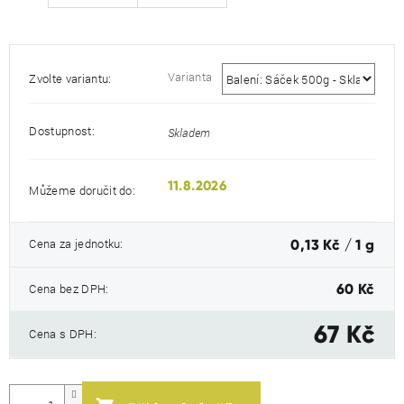
Varianta
Zvolte variantu:
Dostupnost:
Skladem
11.8.2026
Můžeme doručit do:
Měrná
Cena za jednotku:
0,13 Kč / 1 g
cena:
Cena bez DPH:
60 Kč
67 Kč
Cena s DPH: