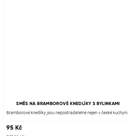
Průměrné
hodnocení
produktu
SMĚS NA BRAMBOROVÉ KNEDLÍKY S BYLINKAMI
je
5,0
Bramborové knedlíky jsou nepostradatelné nejen v české kuchyni
z
5
95 Kč
hvězdiček.
Měrná