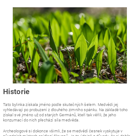
Historie
Tato bylinka získala jméno podle skutečných šelem. Medvědi jej
vyhledávají po probuzení z dlouhého zimního spánku. Na základě toho
získal své jméno už od starých Germánů, kteří tak věřili, že jeho
konzumací do nich přechází síla medvěda.
Archeologové si dokonce všimli, že se medvědí česnek vyskytuje v
původních místech osídlení Slovanů. Je to údajně z důvodu, že si dobře