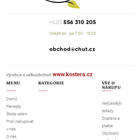
556 310 205
+420
Volejte po - pá 7:00 - 15:00
obchod@chut.cz
www.kostera.cz
Výrobce a velkoobchod:
MENU
KATEGORIE
VŠE O
NÁKUPU
Domů
Nejčastější
Recepty
dotazy
Škola vaření
Doprava a
Proč nakupovat
platba
u nás
Obchodní
O nás