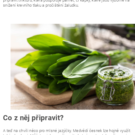
snížení krevního tlaku a pročištění žaludku.
Co z něj připravit?
A teď na chvíli něco pro mlsné jazýčky. Medvědí česnek lze hojně využít