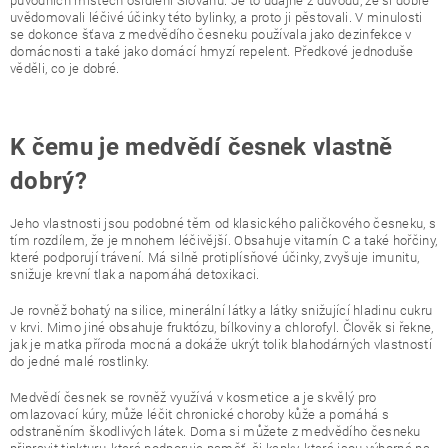
uvědomovali léčivé účinky této bylinky, a proto ji pěstovali. V minulosti
se dokonce šťava z medvědího česneku používala jako dezinfekce v
domácnosti a také jako domácí hmyzí repelent. Předkové jednoduše
věděli, co je dobré.
K čemu je medvědí česnek vlastně
dobrý?
Jeho vlastnosti jsou podobné těm od klasického paličkového česneku, s
tím rozdílem, že je mnohem léčivější. Obsahuje vitamín C a také hořčiny,
které podporují trávení. Má silně protiplísňové účinky, zvyšuje imunitu,
snižuje krevní tlak a napomáhá detoxikaci.
Je rovněž bohatý na silice, minerální látky a látky snižující hladinu cukru
v krvi. Mimo jiné obsahuje fruktózu, bílkoviny a chlorofyl. Člověk si řekne,
jak je matka příroda mocná a dokáže ukrýt tolik blahodárných vlastností
do jedné malé rostlinky.
Medvědí česnek se rovněž využívá v kosmetice a je skvělý pro
omlazovací kúry, může léčit chronické choroby kůže a pomáhá s
odstraněním škodlivých látek. Doma si můžete z medvědího česneku
připravit tinkturu, která podporuje paměť, či kapky, které jsou výborné na