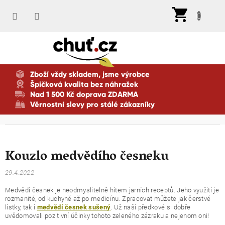
Přejít
Nák
na
koší
obsah
Zboží vždy skladem, jsme výrobce
Špičková kvalita bez náhražek
Nad 1 500 Kč doprava ZDARMA
Věrnostní slevy pro stálé zákazníky
Kouzlo medvědího česneku
29.4.2022
Medvědí česnek je neodmyslitelně hitem jarních receptů. Jeho využití je
rozmanité, od kuchyně až po medicínu. Zpracovat můžete jak čerstvé
lístky, tak i
. Už naši předkové si dobře
medvědí česnek sušený
uvědomovali pozitivní účinky tohoto zeleného zázraku a nejenom oni!