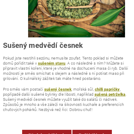
Sušený medvědí česnek
Pokud jste nestihli sezónu, nemusíte zoufat. Tento poklad si můžete
domů pořídit také v
. A co následně s ním? Můžete si
sušeném stavu
připravit vlastní koření, které je vhodné na dochucení masa či ryb. Další
možností je směs smíchat s olejem a následně s ní potírat maso při
grilování. O kulinářský zážitek tak máte hned postaráno.
Pro směs vám postačí
, mořská sůl,
,
sušený česnek
chilli papričky
popřípadě další sušené bylinky dle libosti, například
.
sušená petrželka
Sušený medvědí česnek můžete využít také do salátů či nádivek.
Způsobů je mnoho a vše záleží na šikovnosti kuchaře a preferencích
chuťových pohárků. Nezbývá než říci: Dobrou chuť!