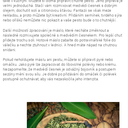
také v kuchyni. Můžete si doma připravit chutné pesto. Jeho příprava je
velmi jednoduchá. Stačí vám rozmixovat medvědí česnek s dobrým
olejem, dochutit solí a citronovou šťávou. Fantazii se však meze
nekladou, a proto můžete být kreativní. Přidáním semínek, tvrdého sýra
nebo oříšků nemůžete nic pokazit a vaše pesto bude o to chutnější.
Další možností zpracování je máslo, které necháte změknout a
následně rozmixujete společně s medvědím česnekem. Pro lepší chuť
přidejte trochu soli. Hotové máslo zabalte do potravinářské folie do
válečku a nechte ztuhnout v lednici. A hned máte nápad na chutnou
snídani.
Pokud neholdujete máslu ani pestu, můžete si připravit pyré nebo
omáčku. Jako pyré lze zapracovat do libovolné polévky nebo krému.
Nezapomeňte, že medvědí česnek je odvážný bojovník a postupem
sezóny mění svou sílu. Je dobré po přidávání do omáček či polévek
postupně ochutnávat, aby vás nezaskočila jeho intenzita.