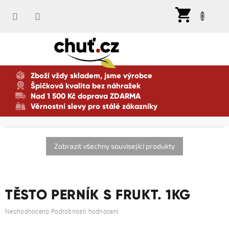
Přejít
Nák
na
koší
obsah
Zboží vždy skladem, jsme výrobce
Špičková kvalita bez náhražek
Nad 1 500 Kč doprava ZDARMA
Věrnostní slevy pro stálé zákazníky
Zobrazit všechny související produkty
TĚSTO PERNÍK S FRUKT. 1KG
Průměrné
Neohodnoceno
Podrobnosti hodnocení
hodnocení
produktu