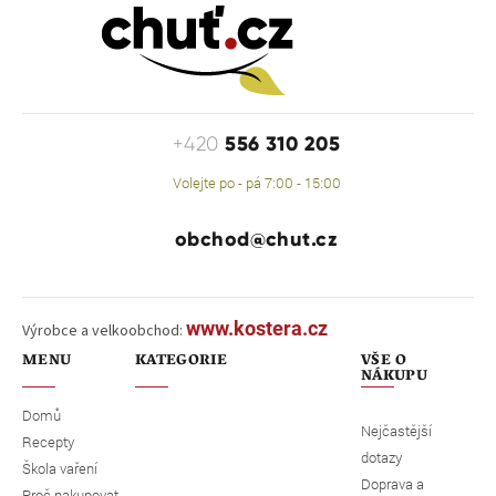
556 310 205
+420
Volejte po - pá 7:00 - 15:00
obchod@chut.cz
www.kostera.cz
Výrobce a velkoobchod:
MENU
KATEGORIE
VŠE O
NÁKUPU
Domů
Nejčastější
Recepty
dotazy
Škola vaření
Doprava a
Proč nakupovat