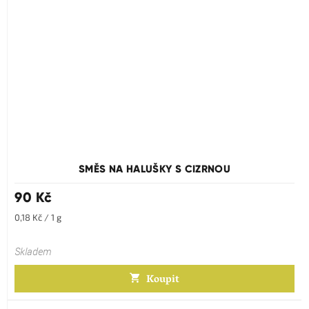
Průměrné
hodnocení
produktu
SMĚS NA HALUŠKY S CIZRNOU
je
5,0
90 Kč
z
5
Měrná
0,18 Kč / 1 g
hvězdiček.
cena:
Skladem
Koupit