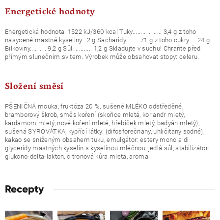
Energetické hodnoty
Energetická hodnota: 1522 kJ/360 kcal Tuky.................. 3,4 g z toho
nasycené mastné kyseliny...2 g Sacharidy.........71 g z toho cukry ... 24 g
Bílkoviny.......... 9,2 g Sůl............ 1,2 g Skladujte v suchu! Chraňte před
přímým slunečním svitem. Výrobek může obsahovat stopy: celeru.
Složení směsí
PŠENIČNÁ mouka, fruktóza 20 %, sušené MLÉKO odstředěné,
bramborový škrob, směs koření (skořice mletá, koriandr mletý,
kardamom mletý, nové koření mleté, hřebíček mletý, badyán mletý),
sušená SYROVÁTKA, kypřící látky: (difosforečnany, uhličitany sodné),
kakao se sníženým obsahem tuku, emulgátor: estery mono a di
glyceridy mastných kyselin s kyselinou mléčnou, jedlá sůl, stabilizátor:
glukono-delta-lakton, citronová kůra mletá, aroma.
Recepty