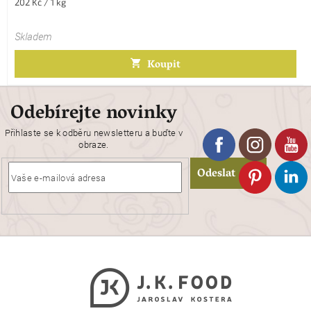
Měrná
202 Kč / 1 kg
cena:
Skladem
Koupit
Odebírejte novinky
Přihlaste se k odběru newsletteru a buďte v
obraze.
Odeslat