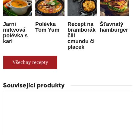
Jarní
Polévka
Recept na
Šťavnatý
mrkvová
Tom Yum
bramborák
hamburger
polévka s
čili
kari
cmundu či
placek
Všechny recepty
Související produkty