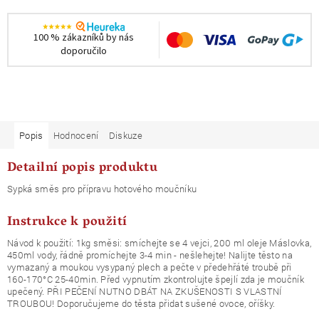
100 % zákazníků by nás
doporučilo
Popis
Hodnocení
Diskuze
Detailní popis produktu
Sypká směs pro přípravu hotového moučníku
Instrukce k použití
Návod k použití: 1kg směsi: smíchejte se 4 vejci, 200 ml oleje Máslovka,
450ml vody, řádně promíchejte 3-4 min - nešlehejte! Nalijte těsto na
vymazaný a moukou vysypaný plech a pečte v předehřáté troubě při
160-170°C 25-40min. Před vypnutím zkontrolujte špejlí zda je moučník
upečený. PŘI PEČENÍ NUTNO DBÁT NA ZKUŠENOSTI S VLASTNÍ
TROUBOU! Doporučujeme do těsta přidat sušené ovoce, oříšky.