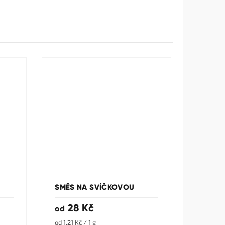
SMĚS NA SVÍČKOVOU
28 Kč
od
Měrná
od 1,21 Kč / 1 g