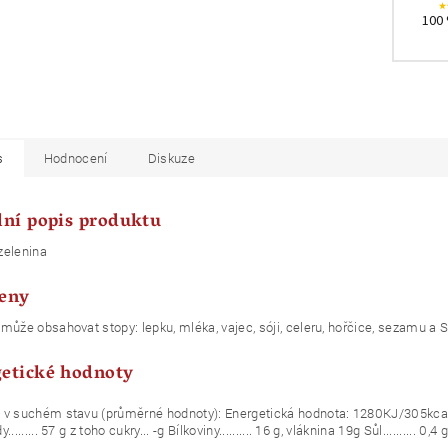
100 
s
Hodnocení
Diskuze
lní popis produktu
zelenina
eny
může obsahovat stopy: lepku, mléka, vajec, sóji, celeru, hořčice, sezamu a 
etické hodnoty
v suchém stavu (průměrné hodnoty): Energetická hodnota: 1280KJ/305kcal Tuky..
........ 57 g z toho cukry... -g Bílkoviny.......... 16 g, vláknina 19g Sůl.......... 0,4 g