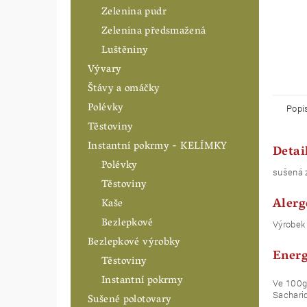
Zelenina pudr
Zelenina předsmažená
Luštěniny
Vývary
Štávy a omáčky
Polévky
Popi
Těstoviny
Instantní pokrmy - KELÍMKY
Detai
Polévky
sušená 
Těstoviny
Alerg
Kaše
Bezlepkové
Výrobek 
Bezlepkové výrobky
Energ
Těstoviny
Instantní pokrmy
Ve 100g 
Sacharidy.
Sušené polotovary