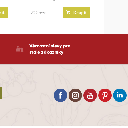
cena:
pit
Koupit
Skladem
Věrnostní slevy pro
stálé zákazníky