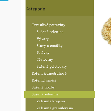
0,0
n
Přeskočit
z
í
Kategorie
5
kategorie
hvězdiče
p
a
n
Trvanlivé potraviny
e
Sušená zelenina
l
Vývary
Šťávy a omáčky
Polévky
Těstoviny
Sušené polotovary
Koření jednodruhové
Kořenící směsi
Sušené houby
Sušená zelenina
Zelenina krájená
Zelenina granulovaná