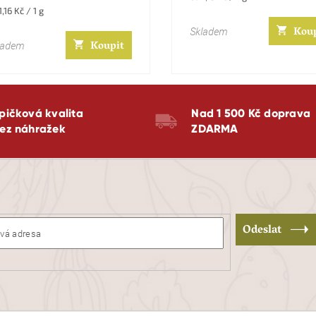
cena:
rná
1,16 Kč / 1 g
a:
Kou
Skladem
Koupit
ladem
pičková kvalita
Nad 1 500 Kč doprava
ez náhražek
ZDARMA
Odeslat