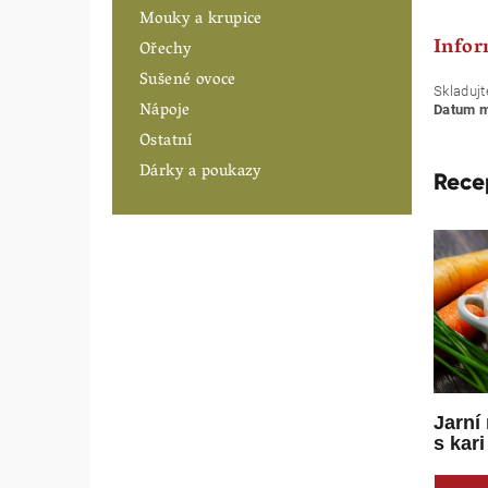
Mouky a krupice
Infor
Ořechy
Sušené ovoce
Skladujt
Nápoje
Datum mi
Ostatní
Dárky a poukazy
Rece
Jarní
s kari