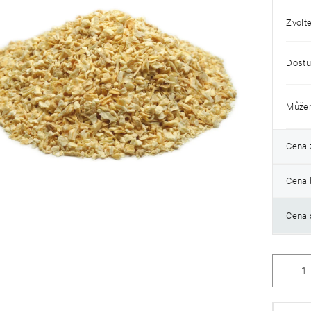
Zvolte
k.
Dostu
Můžem
Cena 
Cena 
Cena 