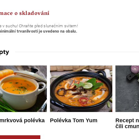
mace o skladování
e v suchu! Chraňte před slunečním svitem!
nimální trvanlivosti je uvedeno na obalu.
pty
 mrkvová polévka
Polévka Tom Yum
Recept 
čili cmu