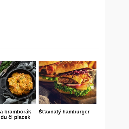
na bramborák
Šťavnatý hamburger
ndu či placek