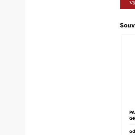
Vš
Souv
PA
GR
o