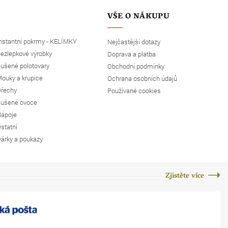
VŠE O NÁKUPU
nstantní pokrmy - KELÍMKY
Nejčastější dotazy
ezlepkové výrobky
Doprava a platba
ušené polotovary
Obchodní podmínky
ouky a krupice
Ochrana osobních údajů
řechy
Používané cookies
ušené ovoce
ápoje
statní
árky a poukazy
Zjistěte více