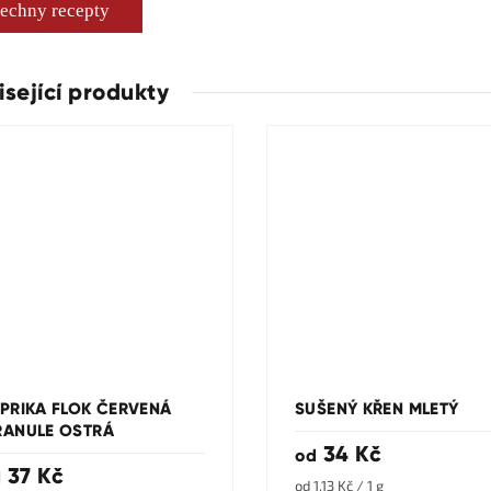
echny recepty
isející produkty
PRIKA FLOK ČERVENÁ
SUŠENÝ KŘEN MLETÝ
ANULE OSTRÁ
34 Kč
od
37 Kč
d
Měrná
od 1,13 Kč / 1 g