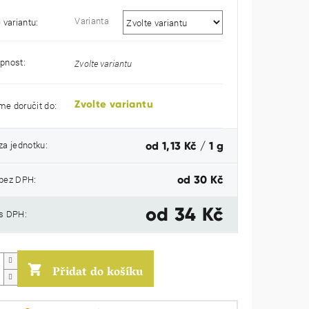
Varianta
 variantu:
pnost:
Zvolte variantu
Zvolte variantu
e doručit do:
Měrná
za jednotku:
od 1,13 Kč / 1 g
cena:
bez DPH:
od
30 Kč
od
34 Kč
s DPH:
Přidat do košíku