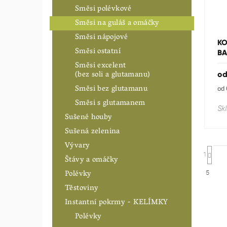
Směsi polévkové
u
ů
k
Směsi na guláš a omáčky
t
Směsi nápojové
ů
KO
Směsi ostatní
BA
Směsi excelent
(bez soli a glutamanu)
o
Směsi bez glutamanu
Mě
od 
cen
Směsi s glutamanem
Sk
Sušené houby
Sušená zelenina
Vývary
St
1
Štávy a omáčky
Polévky
5
Těstoviny
Instantní pokrmy - KELÍMKY
Polévky