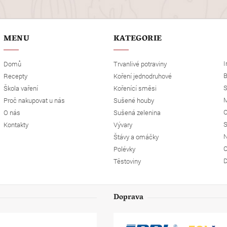
MENU
KATEGORIE
I
Domů
Trvanlivé potraviny
B
Recepty
Koření jednodruhové
S
Škola vaření
Kořenící směsi
M
Proč nakupovat u nás
Sušené houby
O
O nás
Sušená zelenina
S
Kontakty
Vývary
N
Štávy a omáčky
O
Polévky
D
Těstoviny
Doprava