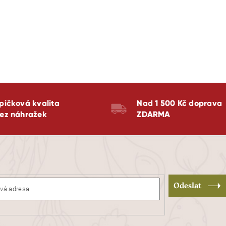
pičková kvalita
Nad 1 500 Kč doprava
ez náhražek
ZDARMA
Odeslat