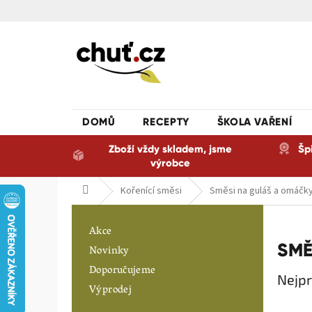
Přejít
na
obsah
DOMŮ
RECEPTY
ŠKOLA VAŘENÍ
Zboží vždy skladem, jsme
Šp
výrobce
Domů
Kořenící směsi
Směsi na guláš a omáčk
P
o
Akce
s
SMĚ
Novinky
t
Doporučujeme
r
Nejpr
a
Výprodej
n