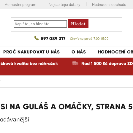
Věrnostní program
Nejčastější dotazy
Hodnocení obchodu
Hledat
597 089 317
Otevřeno po-pá 7:00-15:00
PROČ NAKUPOVAT U NÁS
O NÁS
HODNOCENÍ O
ičková kvalita bez náhražek
Nad 1 500 Kč doprava 
y
SI NA GULÁŠ A OMÁČKY
, STRANA 5
odávanější