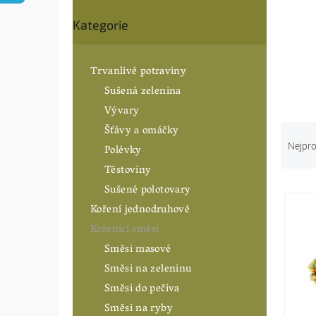
n
Přeskočit
í
Kategorie
kategorie
p
a
n
Trvanlivé potraviny
e
Sušená zelenina
l
Vývary
Ř
Šťávy a omáčky
a
Nejpro
Polévky
z
Těstoviny
e
Sušené polotovary
V
n
ý
í
Koření jednodruhové
p
p
Kořenící směsi
i
r
Směsi masové
s
o
p
Směsi na zeleninu
d
r
u
Směsi do pečiva
o
k
Směsi na ryby
d
t