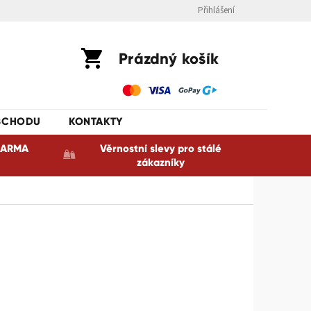
Přihlášení
Nákupní
Prázdný košík
košík
BCHODU
KONTAKTY
ZDARMA
Věrnostní slevy pro stálé
zákazníky