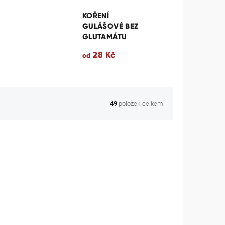
KOŘENÍ
GULÁŠOVÉ BEZ
GLUTAMÁTU
28 Kč
od
položek celkem
49