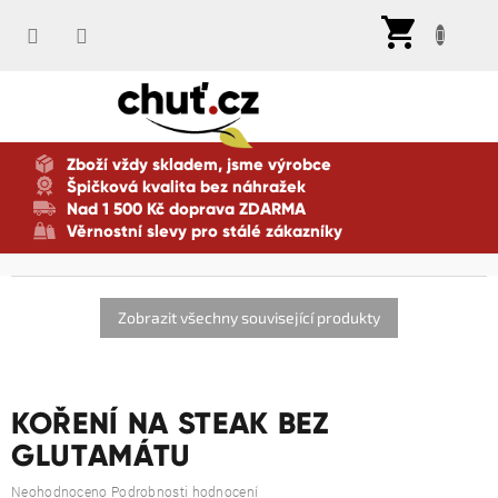
Přejít
Nák
na
koší
obsah
Zboží vždy skladem, jsme výrobce
Špičková kvalita bez náhražek
Nad 1 500 Kč doprava ZDARMA
Věrnostní slevy pro stálé zákazníky
Zobrazit všechny související produkty
KOŘENÍ NA STEAK BEZ
GLUTAMÁTU
Průměrné
Neohodnoceno
Podrobnosti hodnocení