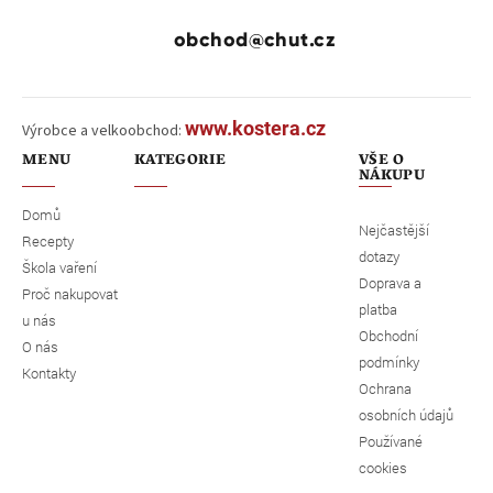
obchod@chut.cz
www.kostera.cz
Výrobce a velkoobchod:
MENU
KATEGORIE
VŠE O
NÁKUPU
Domů
Nejčastější
Recepty
dotazy
Škola vaření
Doprava a
Proč nakupovat
platba
u nás
Obchodní
O nás
podmínky
Kontakty
Ochrana
osobních údajů
Používané
cookies