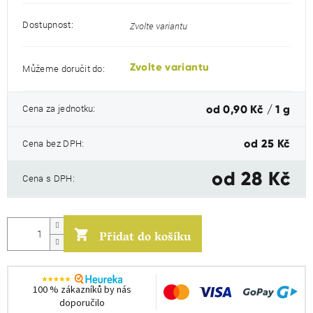
Dostupnost:
Zvolte variantu
Zvolte variantu
Můžeme doručit do:
Měrná
Cena za jednotku:
od 0,90 Kč / 1 g
cena:
Cena bez DPH:
od
25 Kč
od
28 Kč
Cena s DPH:
Přidat do košíku
100 % zákazníků by nás
doporučilo