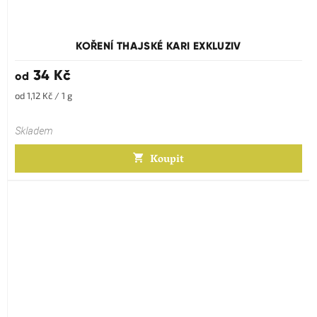
KOŘENÍ THAJSKÉ KARI EXKLUZIV
34 Kč
od
Měrná
od 1,12 Kč / 1 g
cena:
Skladem
Koupit