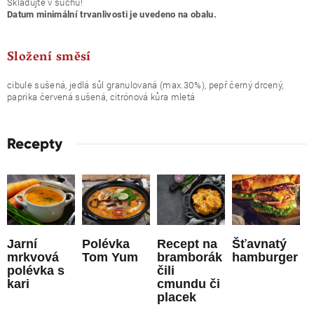
Skladujte v suchu!
Datum minimální trvanlivosti je uvedeno na obalu.
Složení směsí
cibule sušená, jedlá sůl granulovaná (max.30%), pepř černý drcený,
paprika červená sušená, citrónová kůra mletá
Recepty
Jarní
Polévka
Recept na
Šťavnatý
mrkvová
Tom Yum
bramborák
hamburger
polévka s
čili
kari
cmundu či
placek