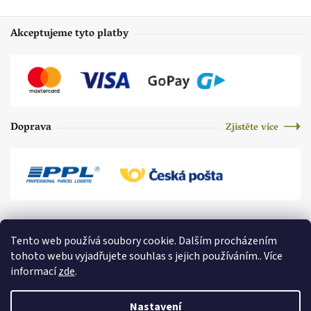
Akceptujeme tyto platby
Doprava
Zjistěte více
Tento web používá soubory cookie. Dalším procházením
tohoto webu vyjadřujete souhlas s jejich používáním.. Více
informací
zde
.
Nastavení