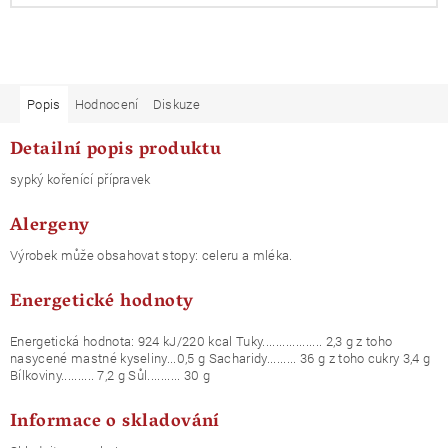
Popis
Hodnocení
Diskuze
Detailní popis produktu
sypký kořenící přípravek
Alergeny
Výrobek může obsahovat stopy: celeru a mléka.
Energetické hodnoty
Energetická hodnota: 924 kJ/220 kcal Tuky.................. 2,3 g z toho
nasycené mastné kyseliny...0,5 g Sacharidy......... 36 g z toho cukry 3,4 g
Bílkoviny.......... 7,2 g Sůl.......... 30 g
Informace o skladování