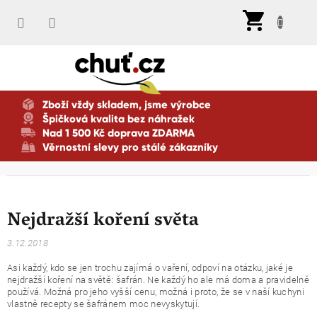
Přejít
Nák
na
koší
obsah
Zboží vždy skladem, jsme výrobce
Špičková kvalita bez náhražek
Nad 1 500 Kč doprava ZDARMA
Věrnostní slevy pro stálé zákazníky
Nejdražší koření světa
3.12.2018
Asi každý, kdo se jen trochu zajímá o vaření, odpoví na otázku, jaké je
nejdražší koření na světě: šafrán. Ne každý ho ale má doma a pravidelně
používá. Možná pro jeho vyšší cenu, možná i proto, že se v naší kuchyni
vlastně recepty se šafránem moc nevyskytují.