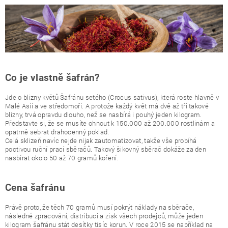
Co je vlastně šafrán?
Jde o blizny květů Šafránu setého (Crocus sativus), která roste hlavně v
Malé Asii a ve středomoří. A protože každý květ má dvě až tři takové
blizny, trvá opravdu dlouho, než se nasbírá i pouhý jeden kilogram.
Představte si, že se musíte ohnout k 150.000 až 200.000 rostlinám a
opatrně sebrat drahocenný poklad.
Celá sklizeň navíc nejde nijak zautomatizovat, takže vše probíhá
poctivou ruční prací sběračů. Takový šikovný sběrač dokáže za den
nasbírat okolo 50 až 70 gramů koření.
Cena šafránu
Právě proto, že těch 70 gramů musí pokrýt náklady na sběrače,
následné zpracování, distribuci a zisk všech prodejců, může jeden
kilogram šafránu stát desítky tisíc korun. V roce 2015 se například na