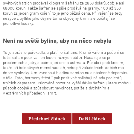
světových trzích prodával kilogram šafránu za 2868 dolarů, což je asi
68000 korun. Takže šafrán se spíše prodává na gramy. 100 až 350
korun za jeden gram koření, to je jeho běžná cena. Při vaření se tedy
nesype z pytlíku jako dejme tomu obyčejný kmín, ale počítají se
jednotlivé kousky.
Není na světě bylina, aby na něco nebyla
To je správné pořekadlo, a platí i o šafránu. Kromě vaření a pečení se
totiž šafrán používá i při léčení různých obtíží. Nasazuje se při
problémech s játry, s očima, při dně a astmatu. Působí i proti křečím,
takže při bolestivých menstruacích, nebo při žaludečních křečích má
dobré výsledky. Umí zvednout hladinu serotoninu a následně dopaminu
v těle. Tyto „hormony štěstí“ pak pozitivně ovlivňují náladu pacientů,
trpících depresemi. Nicméně pozor na vyšší dávky šafránu, které mohou
působit opojně a způsobovat nevolnost, potíže s dýcháním a
v extrémních případech i smrt.
Předchozí článek
Další článek