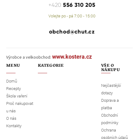
556 310 205
+420
Volejte po - pá 7:00 - 15:00
obchod@chut.cz
www.kostera.cz
Výrobce a velkoobchod:
MENU
KATEGORIE
VŠE O
NÁKUPU
Domů
Nejčastější
Recepty
dotazy
Škola vaření
Doprava a
Proč nakupovat
platba
u nás
Obchodní
O nás
podmínky
Kontakty
Ochrana
osobních údajů