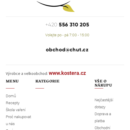
556 310 205
+420
Volejte po - pá 7:00 - 15:00
obchod@chut.cz
www.kostera.cz
Výrobce a velkoobchod:
MENU
KATEGORIE
VŠE O
NÁKUPU
Domů
Nejčastější
Recepty
dotazy
Škola vaření
Doprava a
Proč nakupovat
platba
u nás
Obchodní