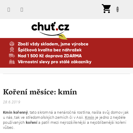
Přejít
Nák
na
koší
obsah
Zboží vždy skladem, jsme výrobce
Špičková kvalita bez náhražek
Nad 1 500 Kč doprava ZDARMA
Věrnostní slevy pro stálé zákazníky
Koření měsíce: kmín
28.6.2019
, tato skromná a nenáročná rostlina, našla svůj domov jak
Kmín kořenný
u nás, tak ve středomořských zemích či v Asii.
je jedno z nejdéle
Kmín
používaných
a patří mezi nejrozšířenější a nejoblíbenější koření
koření
vůbec.