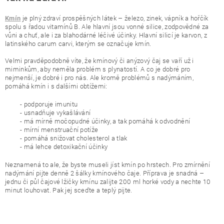
je plný zdraví prospěšných látek – železo, zinek, vápník a hořčík
Kmín
spolu s řadou vitamínů B. Ale hlavní jsou vonné silice, zodpovědné za
vůni a chuť, ale i za blahodárné léčivé účinky. Hlavní silicí je karvon, z
latinského carum carvi, kterým se označuje kmín.
Velmi pravděpodobně víte, že kmínový či anýzový čaj se vaří už i
miminkům, aby neměla problém s plynatostí. A co je dobré pro
nejmenší, je dobré i pro nás. Ale kromě problémů s nadýmáním,
pomáhá kmín i s dalšími obtížemi:
- podporuje imunitu
- usnadňuje vykašlávání
- má mírně močopudné účinky, a tak pomáhá k odvodnění
- mírní menstruační potíže
- pomáhá snižovat cholesterol a tlak
- má lehce detoxikační účinky
Neznamená to ale, že byste museli jíst kmín po hrstech. Pro zmírnění
nadýmání pijte denně 2 šálky kmínového čaje. Příprava je snadná –
jednu či půl čajové lžičky kmínu zalijte 200 ml horké vody a nechte 10
minut louhovat. Pak jej sceďte a teplý pijte.