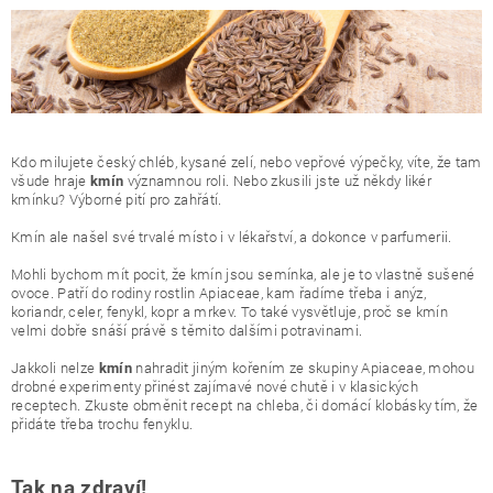
Kdo milujete český chléb, kysané zelí, nebo vepřové výpečky, víte, že tam
všude hraje
významnou roli. Nebo zkusili jste už někdy likér
kmín
kmínku? Výborné pití pro zahřátí.
Kmín ale našel své trvalé místo i v lékařství, a dokonce v parfumerii.
Mohli bychom mít pocit, že kmín jsou semínka, ale je to vlastně sušené
ovoce. Patří do rodiny rostlin Apiaceae, kam řadíme třeba i anýz,
koriandr, celer, fenykl, kopr a mrkev. To také vysvětluje, proč se kmín
velmi dobře snáší právě s těmito dalšími potravinami.
Jakkoli nelze
nahradit jiným kořením ze skupiny Apiaceae, mohou
kmín
drobné experimenty přinést zajímavé nové chutě i v klasických
receptech. Zkuste obměnit recept na chleba, či domácí klobásky tím, že
přidáte třeba trochu fenyklu.
Tak na zdraví!