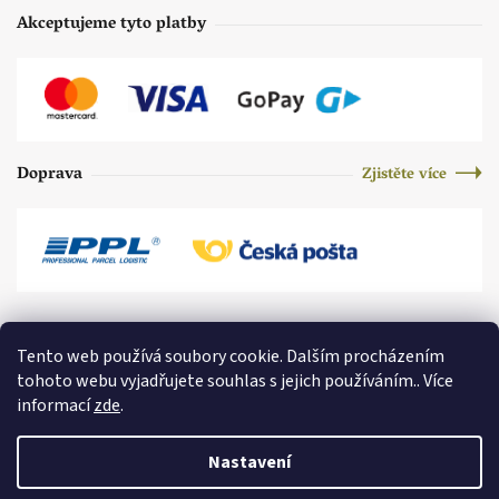
Akceptujeme tyto platby
Doprava
Zjistěte více
Tento web používá soubory cookie. Dalším procházením
tohoto webu vyjadřujete souhlas s jejich používáním.. Více
informací
zde
.
Nastavení