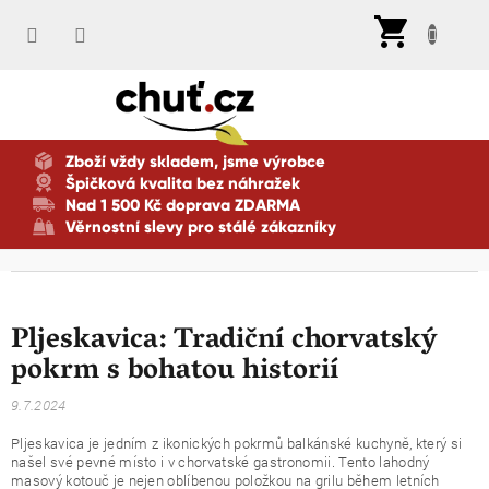
Přejít
Nák
na
koší
obsah
Zboží vždy skladem, jsme výrobce
Špičková kvalita bez náhražek
Nad 1 500 Kč doprava ZDARMA
Věrnostní slevy pro stálé zákazníky
Pljeskavica: Tradiční chorvatský
pokrm s bohatou historií
9.7.2024
Pljeskavica je jedním z ikonických pokrmů balkánské kuchyně, který si
našel své pevné místo i v chorvatské gastronomii. Tento lahodný
masový kotouč je nejen oblíbenou položkou na grilu během letních