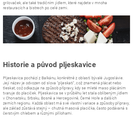
grilovaček, ale také tradičním jídlem, které najdete v mnoha
restauracích a bistrech po celé zemi.
Historie a původ pljeskavice
Pljeskavica pochází z Balkánu, konkrétně z oblastí bývalé Jugoslávie.
Její název je odvozen od slova "pljeskati", což znamená plácat nebo
tleskat, což odkazuje na způsob přípravy, kdy se mleté maso plácáním
tvaruje do placiček. Pljeskavica se v průběhu let stala oblíbeným jídlem
v Chorvatsku, Srbsku, Bosně a Hercegovině, Černé Hoře a dalších
zemích regionu. Každá oblast má své vlastní variace a způsoby přípravy,
ale základ zůstává stejný – chutná masová placička, často podávaná s
čerstvým chlebem a různými přílohami.