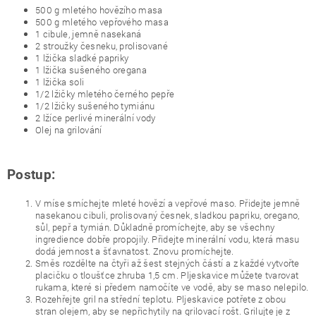
500 g mletého hovězího masa
500 g mletého vepřového masa
1 cibule, jemně nasekaná
2 stroužky česneku, prolisované
1 lžička sladké papriky
1 lžička sušeného oregana
1 lžička soli
1/2 lžičky mletého černého pepře
1/2 lžičky sušeného tymiánu
2 lžíce perlivé minerální vody
Olej na grilování
Postup:
V míse smíchejte mleté hovězí a vepřové maso. Přidejte jemně
nasekanou cibuli, prolisovaný česnek, sladkou papriku, oregano,
sůl, pepř a tymián. Důkladně promíchejte, aby se všechny
ingredience dobře propojily. Přidejte minerální vodu, která masu
dodá jemnost a šťavnatost. Znovu promíchejte.
Směs rozdělte na čtyři až šest stejných částí a z každé vytvořte
placičku o tloušťce zhruba 1,5 cm. Pljeskavice můžete tvarovat
rukama, které si předem namočíte ve vodě, aby se maso nelepilo.
Rozehřejte gril na střední teplotu. Pljeskavice potřete z obou
stran olejem, aby se nepřichytily na grilovací rošt. Grilujte je z