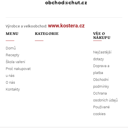
obchod@chut.cz
www.kostera.cz
Výrobce a velkoobchod:
MENU
KATEGORIE
VŠE O
NÁKUPU
Domů
Nejčastější
Recepty
dotazy
Škola vaření
Doprava a
Proč nakupovat
platba
u nás
Obchodní
O nás
podmínky
Kontakty
Ochrana
osobních údajů
Používané
cookies