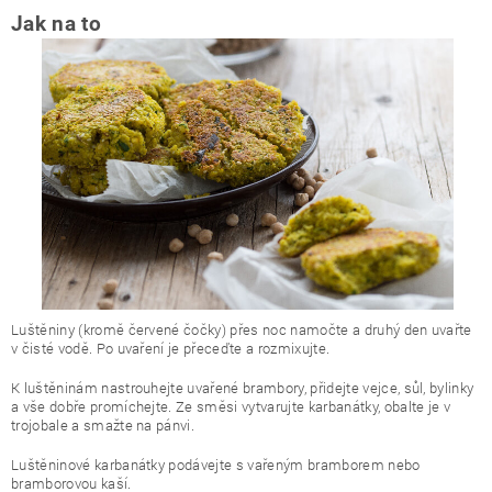
Jak na to
Luštěniny (kromě červené čočky) přes noc namočte a druhý den uvařte
v čisté vodě. Po uvaření je přeceďte a rozmixujte.
K luštěninám nastrouhejte uvařené brambory, přidejte vejce, sůl, bylinky
a vše dobře promíchejte. Ze směsi vytvarujte karbanátky, obalte je v
trojobale a smažte na pánvi.
Luštěninové karbanátky podávejte s vařeným bramborem nebo
bramborovou kaší.