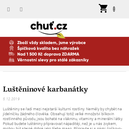
Přejít
Nák
na
koší
obsah
Zboží vždy skladem, jsme výrobce
Špičková kvalita bez náhražek
Nad 1 500 Kč doprava ZDARMA
Věrnostní slevy pro stálé zákazníky
Luštěninové karbanátky
5.12.2019
Luštěniny se řadí mezi nejstarší kulturní rostliny. Neměly by chybět na
jídelníčku žádného člověka. Obsahují totiž velké množství bílkovin
rostlinného původu, jsou bohaté na vlákninu, vitaminy a minerální látky.
Pokud budete luštěniny připravovat nápaditěji, než je u nás zvykem,
mohou být stejně dobré jako třeba maso. Připravte si s námi čočkovo-