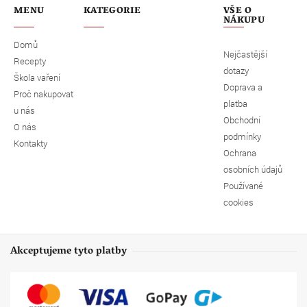
MENU
KATEGORIE
VŠE O
NÁKUPU
Domů
Nejčastější
Recepty
dotazy
Škola vaření
Doprava a
Proč nakupovat
platba
u nás
Obchodní
O nás
podmínky
Kontakty
Ochrana
osobních údajů
Používané
cookies
Akceptujeme tyto platby