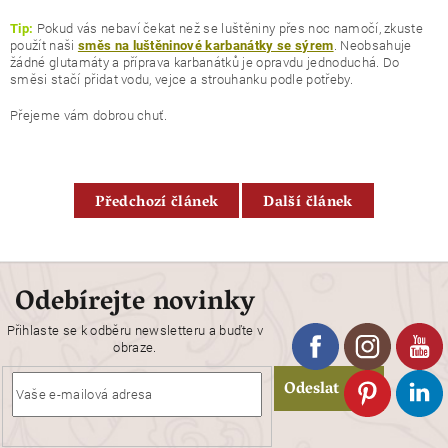
Pokud vás nebaví čekat než se luštěniny přes noc namočí, zkuste
Tip:
použít naši
. Neobsahuje
směs na luštěninové karbanátky se sýrem
žádné glutamáty a příprava karbanátků je opravdu jednoduchá. Do
směsi stačí přidat vodu, vejce a strouhanku podle potřeby.
Přejeme vám dobrou chuť.
Předchozí článek
Další článek
Odebírejte novinky
Přihlaste se k odběru newsletteru a buďte v
obraze.
Odeslat