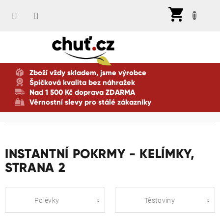
Přejít
Nák
na
koší
obsah
Zboží vždy skladem, jsme výrobce
Špičková kvalita bez náhražek
Nad 1 500 Kč doprava ZDARMA
Věrnostní slevy pro stálé zákazníky
INSTANTNÍ POKRMY - KELÍMKY
,
STRANA 2
Polévky
Těstoviny