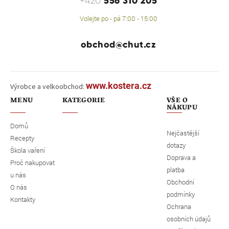
556 310 205
+420
Volejte po - pá 7:00 - 15:00
obchod@chut.cz
www.kostera.cz
Výrobce a velkoobchod:
MENU
KATEGORIE
VŠE O
NÁKUPU
Domů
Nejčastější
Recepty
dotazy
Škola vaření
Doprava a
Proč nakupovat
platba
u nás
Obchodní
O nás
podmínky
Kontakty
Ochrana
osobních údajů