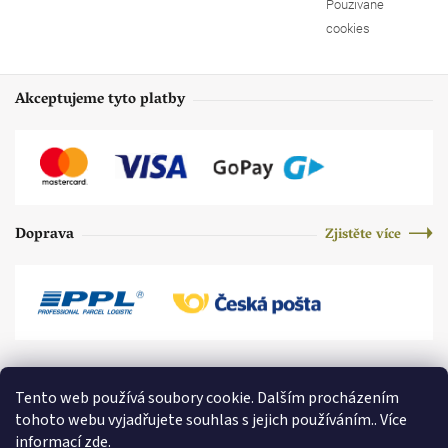
Používané
cookies
Akceptujeme tyto platby
Doprava
Zjistěte více
Tento web používá soubory cookie. Dalším procházením
tohoto webu vyjadřujete souhlas s jejich používáním.. Více
informací
zde
.