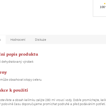
100 
s
Hodnocení
Diskuze
lní popis produktu
í dehydratovaný výrobek
eny
 může obsahovat stopy celeru.
ukce k použití
otevřete a obsah kelímku zalijte 280 ml vroucí vody. Dobře promíchejte, ke
V polovině času doporučujeme promíchat podruhé a před podáváním potřetí.