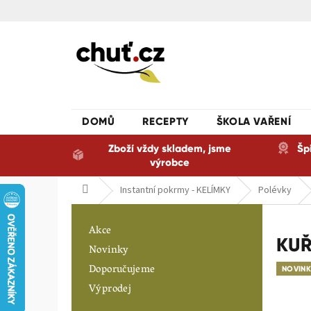
Přejít
na
obsah
DOMŮ
RECEPTY
ŠKOLA VAŘENÍ
Zboží vždy skladem, jsme
Šp
výrobce
Domů
Instantní pokrmy - KELÍMKY
Polévky
P
o
Akce
s
KUŘ
Novinky
t
Doporučujeme
r
NOVIN
a
Výprodej
n