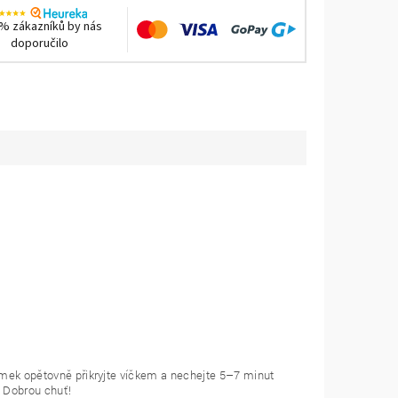
% zákazníků by nás
doporučilo
límek opětovně přikryjte víčkem a nechejte 5–7 minut
 Dobrou chuť!