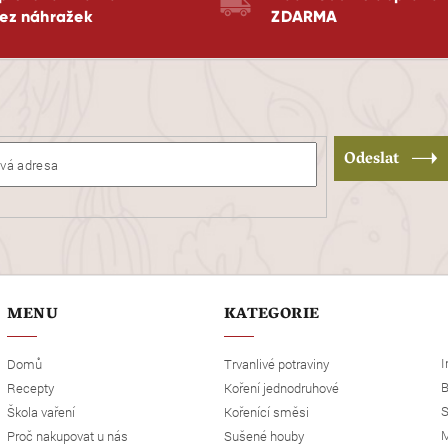
ez náhražek
ZDARMA
Odeslat
MENU
KATEGORIE
I
Domů
Trvanlivé potraviny
B
Recepty
Koření jednodruhové
S
Škola vaření
Kořenící směsi
M
Proč nakupovat u nás
Sušené houby