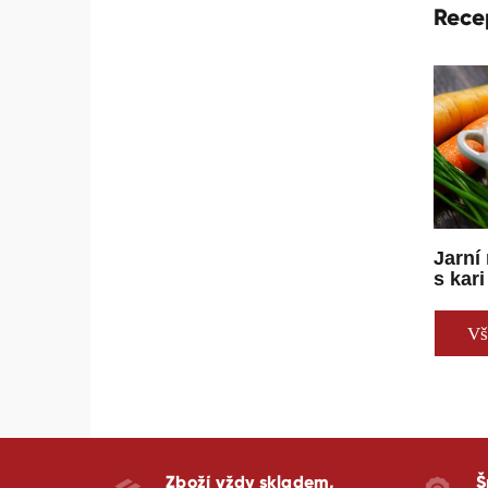
Rece
Jarní
s kari
Vš
Zboží vždy skladem,
Š