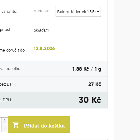
Varianta
 variantu:
pnost:
Skladem
12.8.2026
e doručit do:
Měrná
za jednotku:
1,88 Kč / 1 g
cena:
bez DPH:
27 Kč
30 Kč
s DPH:
Přidat do košíku