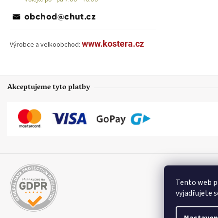
obchod@chut.cz
www.kostera.cz
Výrobce a velkoobchod:
Akceptujeme tyto platby
Tento web p
vyjadřujete s