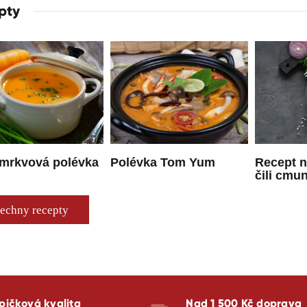
pty
 mrkvová polévka
Polévka Tom Yum
Recept 
čili cmu
echny recepty
pičková kvalita
Nad 1 500 Kč doprava