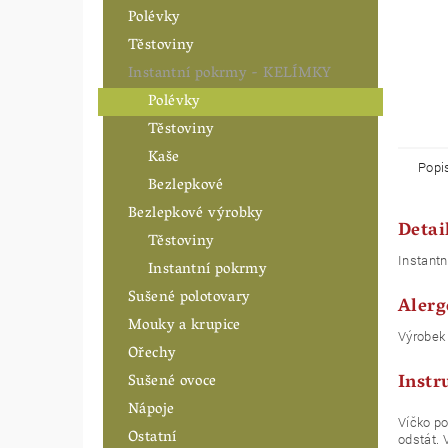
Polévky
Těstoviny
Instantní pokrmy - KELÍMKY
Polévky
Těstoviny
Kaše
Popi
Bezlepkové
Bezlepkové výrobky
Detai
Těstoviny
Instantn
Instantní pokrmy
Sušené polotovary
Alerg
Mouky a krupice
Výrobek
Ořechy
Instr
Sušené ovoce
Nápoje
Víčko po
Ostatní
odstát. 