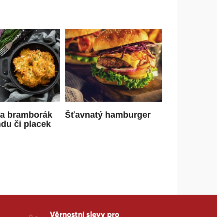
na bramborák
Šťavnatý hamburger
ndu či placek
Věrnostní slevy pro