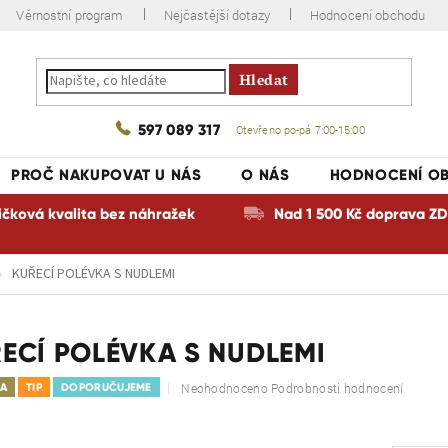
Věrnostní program
Nejčastější dotazy
Hodnocení obchodu
Hledat
597 089 317
Otevřeno po-pá 7:00-15:00
PROČ NAKUPOVAT U NÁS
O NÁS
HODNOCENÍ O
ičková kvalita bez náhražek
Nad 1 500 Kč doprava 
KUŘECÍ POLÉVKA S NUDLEMI
ECÍ POLÉVKA S NUDLEMI
Průměrné
Neohodnoceno
Podrobnosti hodnocení
KA
TIP
DOPORUČUJEME
hodnocení
produktu
je