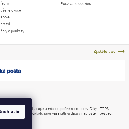
řechy
Používané cookies
ušené ovoce
ápoje
statní
árky a poukazy
Zjistěte více
Nakupujte u nás bezpečně a bez obav. Díky HTTPS
https://
Souhlasím
protokolu jsou vaše citlivá data v naprostém bezpečí.