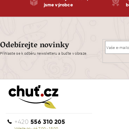
jsme výrobce
b
Odebírejte novinky
Přihlaste se k odběru newsletteru a buďte v obraze.
556 310 205
+420
Volejte po - pá 7:00 - 15:00