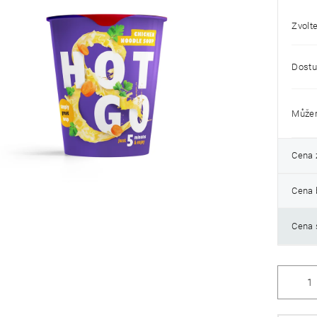
0,0
z
5
Zvolte
hvězdiček.
Dostu
Můžem
Cena 
Cena 
Cena 