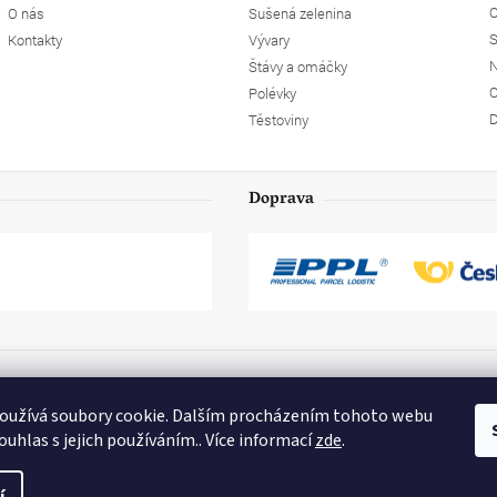
O
O nás
Sušená zelenina
S
Kontakty
Vývary
N
Štávy a omáčky
O
Polévky
D
Těstoviny
Doprava
oužívá soubory cookie. Dalším procházením tohoto webu
ouhlas s jejich používáním.. Více informací
zde
.