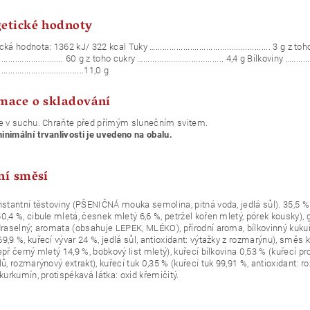
etické hodnoty
ká hodnota: 1362 kJ/ 322 kcal Tuky ….................................................. 
............................. 60 g z toho cukry …................................... 4,4 g Bílkoviny …..........
.....................................11,0 g
mace o skladování
te v suchu. Chraňte před přímým slunečním svitem.
nimální trvanlivosti je uvedeno na obalu.
ní směsí
nstantní těstoviny (PŠENIČNÁ mouka semolina, pitná voda, jedlá sůl). 35,5 %
0,4 %, cibule mletá, česnek mletý 6,6 %, petržel kořen mletý, pórek kousky), g
draselný; aromata (obsahuje LEPEK, MLÉKO), přírodní aroma, bílkovinný kukuři
9,9 %, kuřecí vývar 24 %, jedlá sůl, antioxidant: výtažky z rozmarýnu), směs ko
epř černý mletý 14,9 %, bobkový list mletý), kuřecí bílkovina 0,53 % (kuřecí 
lů, rozmarýnový extrakt), kuřecí tuk 0,35 % (kuřecí tuk 99,91 %, antioxidant: r
 kurkumín, protispékavá látka: oxid křemičitý.