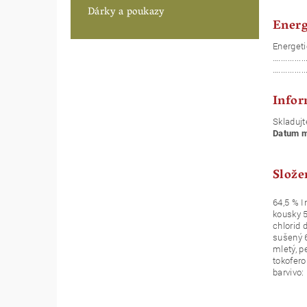
Dárky a poukazy
Energ
Energetic
…...........
…............
Infor
Skladuj
Datum mi
Slože
64,5 % I
kousky 5
chlorid 
sušený 6
mletý, p
tokofero
barvivo: