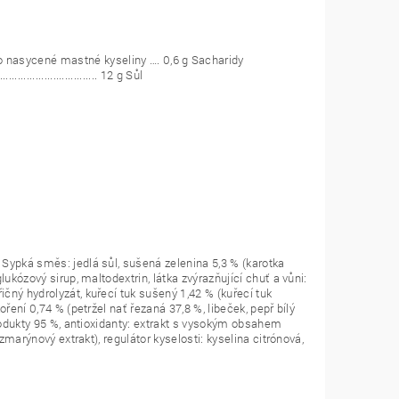
3 g z toho nasycené mastné kyseliny …. 0,6 g Sacharidy
............................... 12 g Sůl
 Sypká směs: jedlá sůl, sušená zelenina 5,3 % (karotka
lukózový sirup, maltodextrin, látka zvýrazňující chuť a vůni:
čný hydrolyzát, kuřecí tuk sušený 1,42 % (kuřecí tuk
ření 0,74 % (petržel nať řezaná 37,8 %, libeček, pepř bílý
produkty 95 %, antioxidanty: extrakt s vysokým obsahem
ozmarýnový extrakt), regulátor kyselosti: kyselina citrónová,