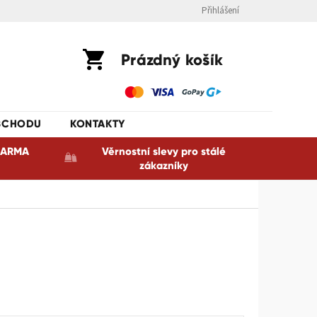
Přihlášení
Nákupní
Prázdný košík
košík
BCHODU
KONTAKTY
ZDARMA
Věrnostní slevy pro stálé
zákazníky