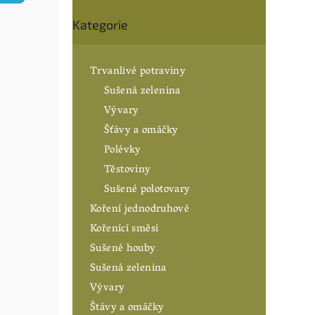
n
Přeskočit
í
Kategorie
kategorie
p
a
n
Trvanlivé potraviny
e
Sušená zelenina
l
Vývary
Šťávy a omáčky
Polévky
Těstoviny
Sušené polotovary
Koření jednodruhové
Kořenící směsi
Sušené houby
Sušená zelenina
Vývary
Štávy a omáčky