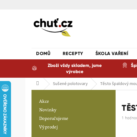
Přejít
na
obsah
DOMŮ
RECEPTY
ŠKOLA VAŘENÍ
Zboží vždy skladem, jsme
Šp
výrobce
Domů
Sušené polotovary
Těsto špaldový mou
P
o
Akce
s
TĚS
Novinky
t
Doporučujeme
Průměrn
1 hodno
r
hodnoce
a
Výprodej
produkt
n
je