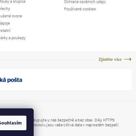
ouky a krupice
Ochrana osobních údajů
řechy
Používané cookies
ušené ovoce
ápoje
statní
árky a poukazy
Zjistěte více
Nakupujte u nás bezpečně a bez obav. Díky HTTPS
https://
Souhlasím
protokolu jsou vaše citlivá data v naprostém bezpečí.