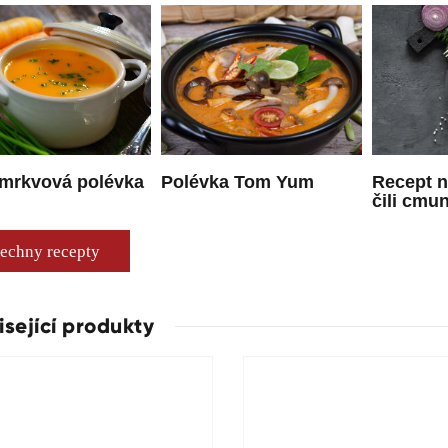
 mrkvová polévka
Polévka Tom Yum
Recept 
čili cmu
echny recepty
isející produkty