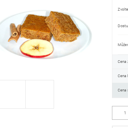
Zvolte
k.
Dostu
Můžem
Cena 
Cena 
Cena 