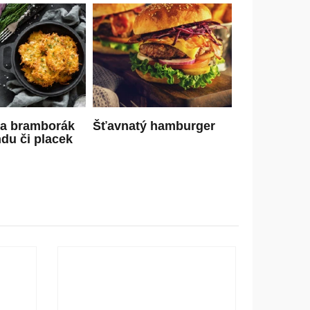
na bramborák
Šťavnatý hamburger
ndu či placek