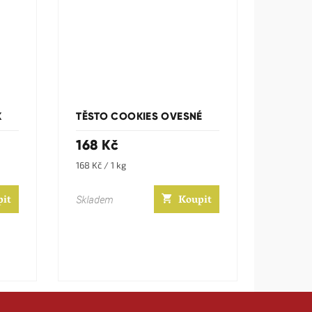
K
TĚSTO COOKIES OVESNÉ
168 Kč
Měrná
168 Kč / 1 kg
cena:
pit
Koupit
Skladem