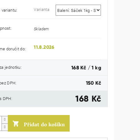
Varianta
 variantu:
pnost:
Skladem
11.8.2026
e doručit do:
Měrná
za jednotku:
168 Kč / 1 kg
cena:
bez DPH:
150 Kč
168 Kč
s DPH:
Přidat do košíku