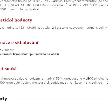
 v předehřáté troubě při 160-170°C 25-40min. Před vypnutím zkontrolujte 
STI S VLASTNÍ TROUBOU! Doporučujeme : ŠPALDOVÝ MOUČNÍK upéct s če
 500 g nastrouhaných jablek.
etické hodnoty
cká hodnota: 1531 kJ/361 kcal, tuky: 2,4 g z toho nasycené mastné kyseliny 1,1 
mace o skladování
e v suchu!
nimální trvanlivosti je uvedeno na obalu.
ní směsí
Á mouka špaldová (celozrnná, hladká) 59 %, cukr, sušené MLÉKO plnotučné,
00, emulgátor: estery mono a diglyceridy mastných kyselin s kyselinou mléč
pty