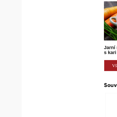
Jarní
s kari
Vš
Souv