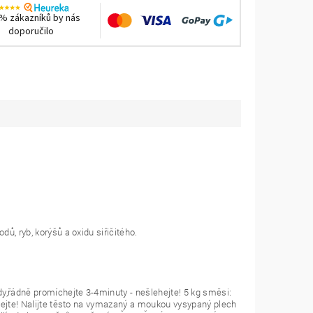
% zákazníků by nás
doporučilo
ů, ryb, korýšů a oxidu siřičitého.
dy,řádně promíchejte 3-4minuty - nešlehejte! 5 kg směsi:
ehejte! Nalijte těsto na vymazaný a moukou vysypaný plech