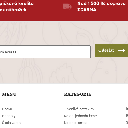
pičková kvalita
Nad 1 500 Kč doprava
ez náhražek
ZDARMA
Odeslat
MENU
KATEGORIE
I
Domů
Trvanlivé potraviny
B
Recepty
Koření jednodruhové
S
Škola vaření
Kořenící směsi