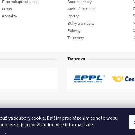
M
Proč nakupovat u nás
Sušené houby
O
O nás
Sušená zelenina
S
Kontakty
Vývary
N
Štávy a omáčky
O
Polévky
D
Těstoviny
Doprava
oužívá soubory cookie. Dalším procházením tohoto webu
ouhlas s jejich používáním.. Více informací
zde
.