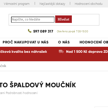
Věrnostní program
Nejčastější dotazy
Hodnocení obchodu
Hledat
597 089 317
Otevřeno po-pá 7:00-15:00
PROČ NAKUPOVAT U NÁS
O NÁS
HODNOCENÍ O
ičková kvalita bez náhražek
Nad 1 500 Kč doprava 
čník
TO ŠPALDOVÝ MOUČNÍK
é
cení
Podrobnosti hodnocení
ní
u