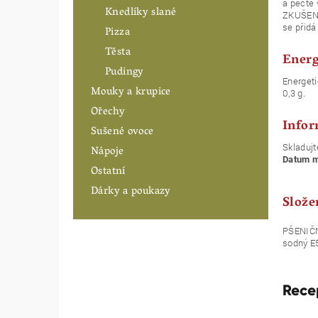
a pečte
Knedlíky slané
ZKUŠENO
se přidá
Pizza
Těsta
Energ
Pudingy
Energeti
Mouky a krupice
0,3 g.
Ořechy
Infor
Sušené ovoce
Skladujt
Nápoje
Datum mi
Ostatní
Dárky a poukazy
Slože
PŠENIČN
sodný E5
Rece