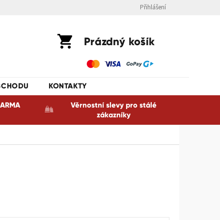
Přihlášení
Nákupní
Prázdný košík
košík
BCHODU
KONTAKTY
ZDARMA
Věrnostní slevy pro stálé
zákazníky