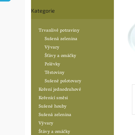
5,0
n
Přeskočit
z
í
Kategorie
5
kategorie
hvězdiče
p
a
n
Trvanlivé potraviny
e
Sušená zelenina
l
Vývary
Šťávy a omáčky
Polévky
Těstoviny
Sušené polotovary
Koření jednodruhové
Kořenící směsi
Sušené houby
Sušená zelenina
Vývary
Štávy a omáčky