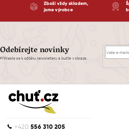
Zboží vždy skladem,
Š
jsme výrobce
b
Odebírejte novinky
Přihlaste se k odběru newsletteru a buďte v obraze.
556 310 205
+420