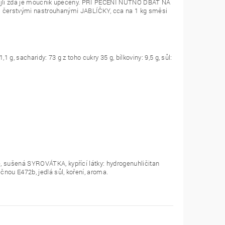
špejlí zda je moučník upečený. PŘI PEČENÍ NUTNO DBÁT NA
rstvými nastrouhanými JABLÍČKY, cca na 1 kg směsi
g, sacharidy: 73 g z toho cukry 35 g, bílkoviny: 9,5 g, sůl:
 sušená SYROVÁTKA, kypřící látky: hydrogenuhličitan
nou E472b, jedlá sůl, koření, aroma.