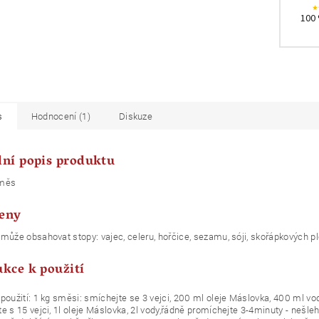
100 
s
Hodnocení (1)
Diskuze
lní popis produktu
směs
eny
může obsahovat stopy: vajec, celeru, hořčice, sezamu, sóji, skořápkových plod
ukce k použití
použití: 1 kg směsi: smíchejte se 3 vejci, 200 ml oleje Máslovka, 400 ml vo
e s 15 vejci, 1l oleje Máslovka, 2l vody,řádně promíchejte 3-4minuty - nešl