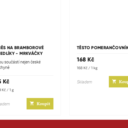
Průměrné
hodnocení
produktu
MĚS NA BRAMBOROVÉ
TĚSTO POMERANČOVNÍ
je
EDLÍKY - MRKVÁČKY
5,0
168 Kč
z
ou součástí nejen české
5
chyně
Měrná
168 Kč / 1 kg
hvězdiček.
cena:
5 Kč
Kou
Skladem
rná
9 Kč / 1 g
a:
Koupit
ladem