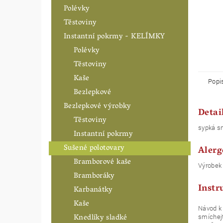
Polévky
Těstoviny
Instantní pokrmy - KELÍMKY
Polévky
Těstoviny
Kaše
Popi
Bezlepkové
Bezlepkové výrobky
Detai
Těstoviny
sypká 
Instantní pokrmy
Sušené polotovary
Alerg
Bramborové kaše
Výrobek 
Bramboráky
Instr
Karbanátky
Kaše
Návod k 
Knedlíky sladké
smíchejt