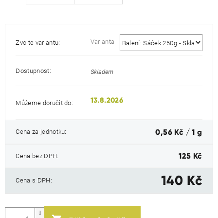
Varianta
Zvolte variantu:
Dostupnost:
Skladem
13.8.2026
Můžeme doručit do:
Měrná
Cena za jednotku:
0,56 Kč / 1 g
cena:
Cena bez DPH:
125 Kč
140 Kč
Cena s DPH: