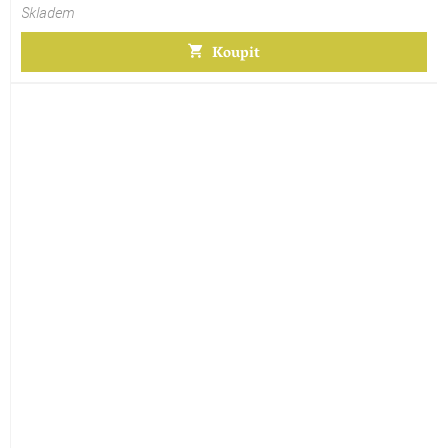
Skladem
Koupit
Průměrné