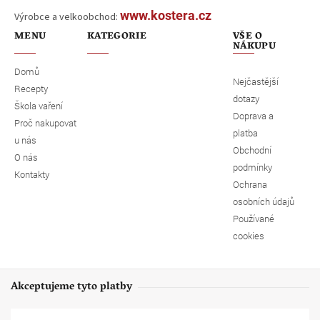
www.kostera.cz
Výrobce a velkoobchod:
MENU
KATEGORIE
VŠE O
NÁKUPU
Domů
Nejčastější
Recepty
dotazy
Škola vaření
Doprava a
Proč nakupovat
platba
u nás
Obchodní
O nás
podmínky
Kontakty
Ochrana
osobních údajů
Používané
cookies
Akceptujeme tyto platby