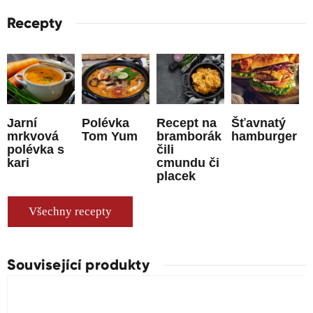
Recepty
Jarní
Polévka
Recept na
Šťavnatý
mrkvová
Tom Yum
bramborák
hamburger
polévka s
čili
kari
cmundu či
placek
Všechny recepty
Související produkty