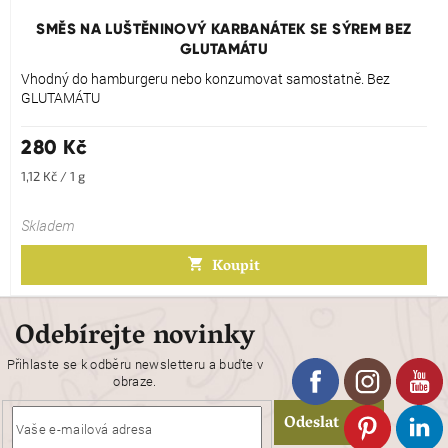
hodnocení
produktu
SMĚS NA LUŠTĚNINOVÝ KARBANÁTEK SE SÝREM BEZ
je
GLUTAMÁTU
5,0
z
Vhodný do hamburgeru nebo konzumovat samostatně. Bez
5
GLUTAMÁTU
hvězdiček.
280 Kč
Měrná
1,12 Kč / 1 g
cena:
Skladem
Koupit
Odebírejte novinky
Přihlaste se k odběru newsletteru a buďte v
obraze.
Odeslat