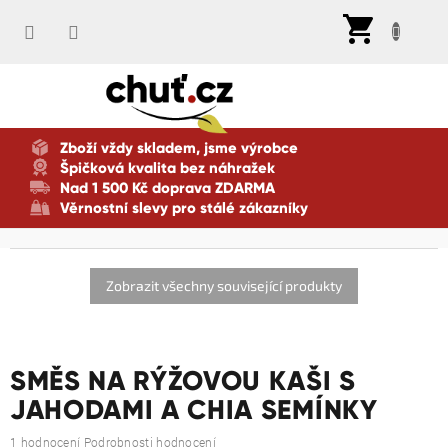
Přejít
Nák
na
koší
obsah
Zboží vždy skladem, jsme výrobce
Špičková kvalita bez náhražek
Nad 1 500 Kč doprava ZDARMA
Věrnostní slevy pro stálé zákazníky
Zobrazit všechny související produkty
SMĚS NA RÝŽOVOU KAŠI S
JAHODAMI A CHIA SEMÍNKY
Průměrné
1 hodnocení
Podrobnosti hodnocení