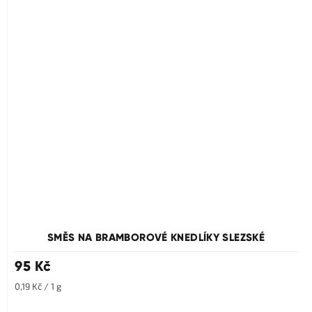
SMĚS NA BRAMBOROVÉ KNEDLÍKY SLEZSKÉ
95 Kč
Měrná
0,19 Kč / 1 g
cena: