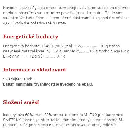
Návod k použití: Sypkou směs rozmíchejte ve vlažné vodě a za stálého
míchání přiveďte k varu a krátce povařte (max. 1minutu). Při delším
vaření může kaše řídnout. Doporučené dávkování: 1 kg sypké směsi na
4,6-5 l vody dle požadované hustoty.
Energetické hodnoty
Energetická hodnota: 1649 kJ/392 kcal Tuky.................. 10 g z toho
nasycené mastné kyseliny...5,4 g Sacharidy......... 66 g z toho cukry 8,2 g
Bílkoviny.......... 12 g Sůl............ 0,7 g
Informace o skladování
Skladujte v suchu!
Datum minimální trvanlivosti je uvedeno na obalu.
Složení směsí
kaše rýžová 60%, max. 22% směsi sušeného MLÉKO plnotučného a
SMETANY (obsahuje stabilizátor: difosforečnany), sušené ovoce 6%
(jahoda), kaše pohanková 6%, chia semínka 4%, aroma, jedlá sůl