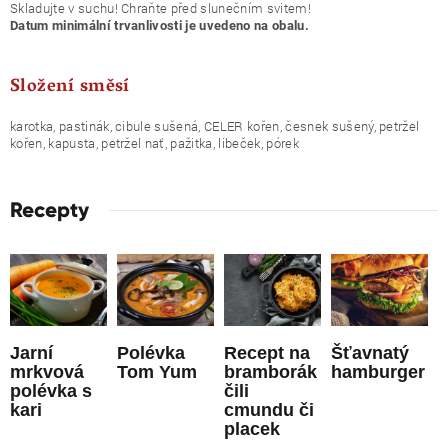
Skladujte v suchu! Chraňte před slunečním svitem!
Datum minimální trvanlivosti je uvedeno na obalu.
Složení směsí
karotka, pastinák, cibule sušená, CELER kořen, česnek sušený, petržel
kořen, kapusta, petržel nať, pažitka, libeček, pórek
Recepty
Jarní
Polévka
Recept na
Šťavnatý
mrkvová
Tom Yum
bramborák
hamburger
polévka s
čili
kari
cmundu či
placek