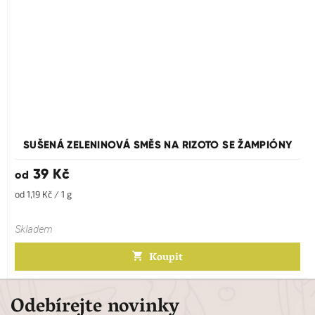
SUŠENÁ ZELENINOVÁ SMĚS NA RIZOTO SE ŽAMPIÓNY
39 Kč
od
Měrná
od 1,19 Kč / 1 g
cena:
Skladem
Koupit
Odebírejte novinky