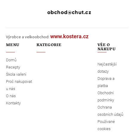
obchod@chut.cz
www.kostera.cz
Výrobce a velkoobchod:
MENU
KATEGORIE
VŠE O
NÁKUPU
Domů
Nejčastější
Recepty
dotazy
Škola vaření
Doprava a
Proč nakupovat
platba
u nás
Obchodní
O nás
podmínky
Kontakty
Ochrana
osobních údajů
Používané
cookies