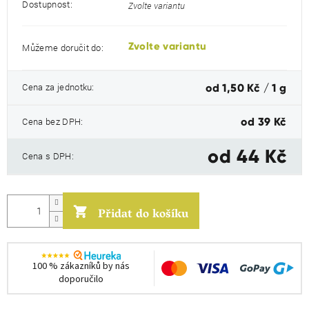
Dostupnost:
Zvolte variantu
Zvolte variantu
Můžeme doručit do:
Měrná
Cena za jednotku:
od 1,50 Kč / 1 g
cena:
Cena bez DPH:
od
39 Kč
od
44 Kč
Cena s DPH:
Přidat do košíku
100 % zákazníků by nás
doporučilo