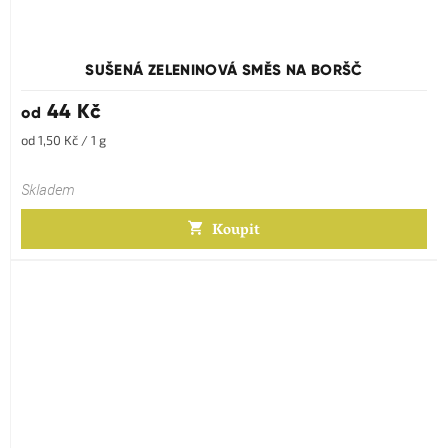
Průměrné
hodnocení
produktu
SUŠENÁ ZELENINOVÁ SMĚS NA BORŠČ
je
5,0
44 Kč
od
z
5
Měrná
od 1,50 Kč / 1 g
hvězdiček.
cena:
Skladem
Koupit