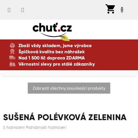
Přejít
Nák
na
koší
obsah
Zboží vždy skladem, jsme výrobce
Špičková kvalita bez náhražek
Nad 1 500 Kč doprava ZDARMA
Věrnostní slevy pro stálé zákazníky
Zobrazit všechny související produkty
SUŠENÁ POLÉVKOVÁ ZELENINA
Průměrné
3 hodnocení
Podrobnosti hodnocení
hodnocení
produktu