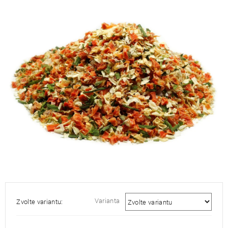
je
5,0
z
5
hvězdiček.
Varianta
Zvolte variantu: