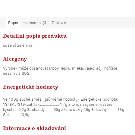
Popis
Hodnocení (3)
Diskuze
Detailní popis produktu
sušená zelenina
Alergeny
Výrobek může obsahovat stopy: lepku, mléka, vajec, sóji, hořčice,
sezamu a SO2.
Energetické hodnoty
Ve 100g suché směsi (průměrné hodnoty): Energetická hodnota:
1348KJ/319kcal Tuky.................. 1,7g z toho nasycené mastné
kyselin...0,2g Sacharidy.........56g z toho cukry 25g Bílkoviny.......... 13g
Sůl............ 0,9g
Informace o skladování