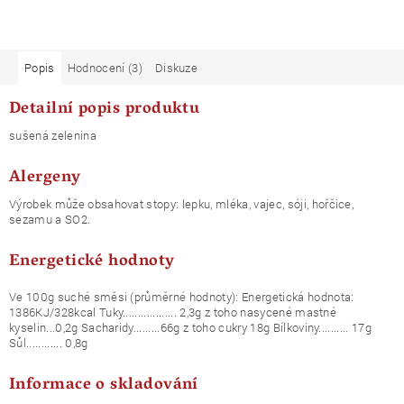
Popis
Hodnocení (3)
Diskuze
Detailní popis produktu
sušená zelenina
Alergeny
Výrobek může obsahovat stopy: lepku, mléka, vajec, sóji, hořčice,
sezamu a SO2.
Energetické hodnoty
Ve 100g suché směsi (průměrné hodnoty): Energetická hodnota:
1386KJ/328kcal Tuky.................. 2,3g z toho nasycené mastné
kyselin...0,2g Sacharidy.........66g z toho cukry 18g Bílkoviny.......... 17g
Sůl............ 0,8g
Informace o skladování