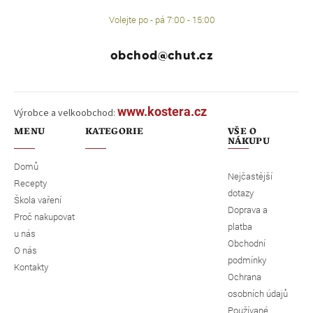
Volejte po - pá 7:00 - 15:00
obchod@chut.cz
www.kostera.cz
Výrobce a velkoobchod:
MENU
KATEGORIE
VŠE O
NÁKUPU
Domů
Nejčastější
Recepty
dotazy
Škola vaření
Doprava a
Proč nakupovat
platba
u nás
Obchodní
O nás
podmínky
Kontakty
Ochrana
osobních údajů
Používané