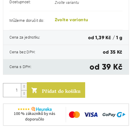
Dostupnost:
Zvolte variantu
Zvolte variantu
Můžeme doručit do:
Měrná
Cena za jednotku:
od 1,39 Kč / 1 g
cena:
Cena bez DPH:
od
35 Kč
od
39 Kč
Cena s DPH:
Přidat do košíku
100 % zákazníků by nás
doporučilo