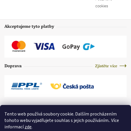
cookies
Akceptujeme tyto platby
Doprava
Zjistěte více
Tento web používá soubory cookie. Dalším procházením
tohoto webu vyjadřujete souhlas s jejich používáním.. Více
informací
zde
.