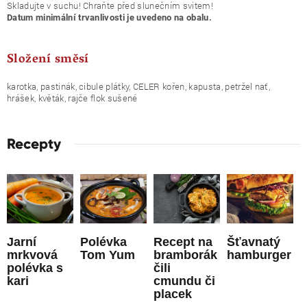
Skladujte v suchu! Chraňte před slunečním svitem!
Datum minimální trvanlivosti je uvedeno na obalu.
Složení směsí
karotka, pastinák, cibule plátky, CELER kořen, kapusta, petržel nať,
hrášek, květák, rajče flok sušené
Recepty
Jarní
Polévka
Recept na
Šťavnatý
mrkvová
Tom Yum
bramborák
hamburger
polévka s
čili
kari
cmundu či
placek