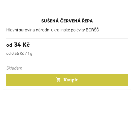
Průměrné
hodnocení
produktu
SUŠENÁ ČERVENÁ ŘEPA
je
5,0
Hlavní surovina národní ukrajinské polévky BORŠČ
z
5
34 Kč
od
hvězdiček.
Měrná
od 0,56 Kč / 1 g
cena:
Skladem
Koupit