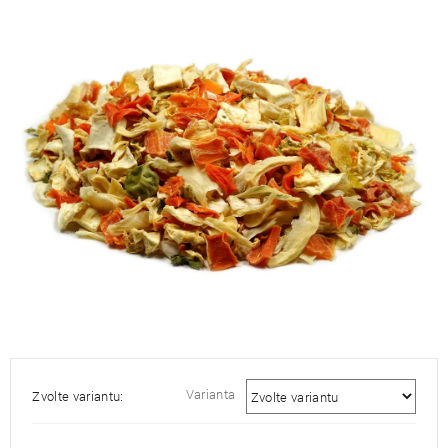
je
5,0
z
5
hvězdiček.
Varianta
Zvolte variantu: