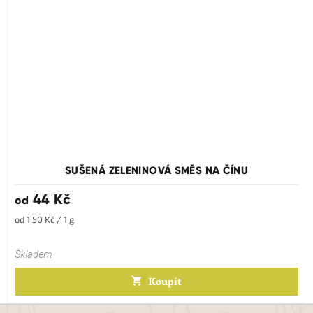
Průměrné
hodnocení
produktu
SUŠENÁ ZELENINOVÁ SMĚS NA ČÍNU
je
5,0
44 Kč
od
z
5
Měrná
od 1,50 Kč / 1 g
hvězdiček.
cena:
Skladem
Koupit