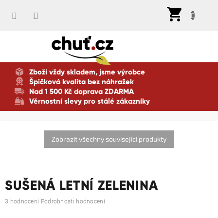
Přejít
Nák
na
koší
obsah
Zboží vždy skladem, jsme výrobce
Špičková kvalita bez náhražek
Nad 1 500 Kč doprava ZDARMA
Věrnostní slevy pro stálé zákazníky
Zobrazit všechny související produkty
SUŠENÁ LETNÍ ZELENINA
Průměrné
3 hodnocení
Podrobnosti hodnocení
hodnocení
produktu