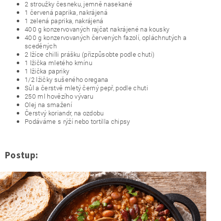
2 stroužky česneku, jemně nasekané
1 červená paprika, nakrájená
1 zelená paprika, nakrájená
400 g konzervovaných rajčat nakrájené na kousky
400 g konzervovaných červených fazolí, opláchnutých a
sceděných
2 lžíce chilli prášku (přizpůsobte podle chuti)
1 lžička mletého kmínu
1 lžička papriky
1/2 lžičky sušeného oregana
Sůl a čerstvě mletý černý pepř, podle chuti
250 ml hovězího vývaru
Olej na smažení
Čerstvý koriandr, na ozdobu
Podáváme s rýží nebo tortilla chipsy
Postup: