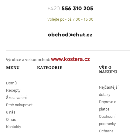
556 310 205
+420
Volejte po - pá 7:00 - 15:00
obchod@chut.cz
www.kostera.cz
Výrobce a velkoobchod:
MENU
KATEGORIE
VŠE O
NÁKUPU
Domů
Nejčastější
Recepty
dotazy
Škola vaření
Doprava a
Proč nakupovat
platba
u nás
Obchodní
O nás
podmínky
Kontakty
Ochrana