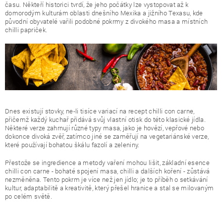
času. Někteří historici tvrdí, že jeho počátky lze vystopovat až k
domorodým kulturám oblasti dnešního Mexika a jižního Texasu, kde
původní obyvatelé vařili podobné pokrmy z divokého masa a místních
chilli papriček.
Dnes existují stovky, ne-li tisíce variací na recept chilli con carne,
přičemž každý kuchař přidává svůj vlastní otisk do této klasické jídla.
Některé verze zahrnují různé typy masa, jako je hovězí, vepřové nebo
dokonce divoká zvěř, zatímco jiné se zaměřují na vegetariánské verze,
které používají bohatou škálu fazolí a zeleniny.
Přestože se ingredience a metody vaření mohou lišit, základní esence
chilli con carne - bohaté spojení masa, chilli a dalších koření - zůstává
nezměněna. Tento pokrm je více než jen jídlo; je to příběh o setkávání
kultur, adaptabilitě a kreativitě, který přešel hranice a stal se milovaným
po celém světě.