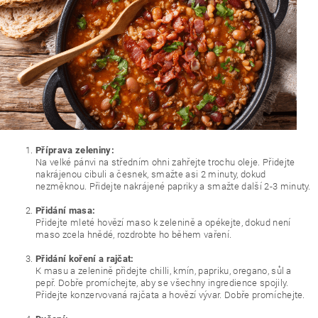
Příprava zeleniny:
Na velké pánvi na středním ohni zahřejte trochu oleje. Přidejte
nakrájenou cibuli a česnek, smažte asi 2 minuty, dokud
nezměknou. Přidejte nakrájené papriky a smažte další 2-3 minuty.
Přidání masa:
Přidejte mleté hovězí maso k zelenině a opékejte, dokud není
maso zcela hnědé, rozdrobte ho během vaření.
Přidání koření a rajčat:
K masu a zelenině přidejte chilli, kmín, papriku, oregano, sůl a
pepř. Dobře promíchejte, aby se všechny ingredience spojily.
Přidejte konzervovaná rajčata a hovězí vývar. Dobře promíchejte.