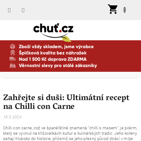
Přejít
Nák
na
koší
obsah
Zboží vždy skladem, jsme výrobce
Špičková kvalita bez náhražek
Nad 1 500 Kč doprava ZDARMA
Věrnostní slevy pro stálé zákazníky
Zahřejte si duši: Ultimátní recept
na Chilli con Carne
16.3.2024
Chilli con carne, což ve španělštině znamená "chilli s masem", je pokrm,
který se vyvinul na křižovatkách kultur a kulinářských tradic. Jeho kořeny
sahají hluboko do historie, přičemž se jeho přesný původ ztrácí v mlze