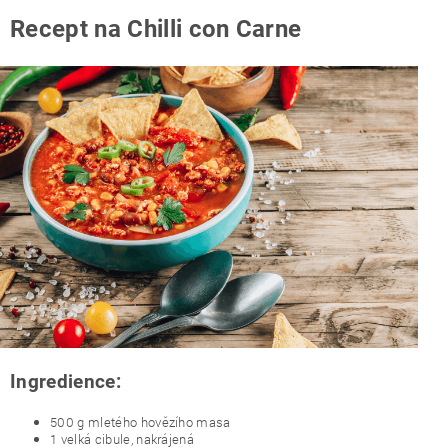
Recept na Chilli con Carne
Ingredience:
500 g mletého hovězího masa
1 velká cibule, nakrájená