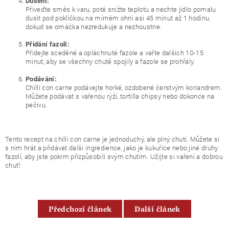
Dušení:
Přiveďte směs k varu, poté snižte teplotu a nechte jídlo pomalu
dusit pod pokličkou na mírném ohni asi 45 minut až 1 hodinu,
dokud se omáčka nezredukuje a nezhoustne.
Přidání fazolí:
Přidejte sceděné a opláchnuté fazole a vařte dalších 10-15
minut, aby se všechny chutě spojily a fazole se prohřály.
Podávání:
Chilli con carne podávejte horké, ozdobené čerstvým koriandrem.
Můžete podávat s vařenou rýží, tortilla chipsy nebo dokonce na
pečivu.
Tento recept na chilli con carne je jednoduchý, ale plný chuti. Můžete si
s ním hrát a přidávat další ingredience, jako je kukuřice nebo jiné druhy
fazolí, aby jste pokrm přizpůsobili svým chutím. Užijte si vaření a dobrou
chuť!
Předchozí článek
Další článek