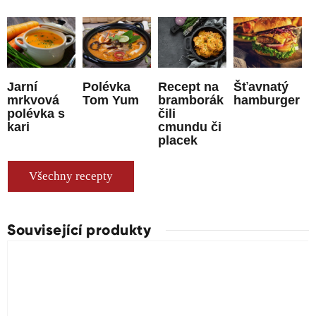
Jarní
Polévka
Recept na
Šťavnatý
mrkvová
Tom Yum
bramborák
hamburger
polévka s
čili
kari
cmundu či
placek
Všechny recepty
Související produkty