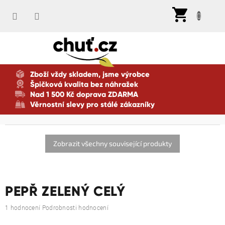
Přejít
Nák
na
koší
obsah
Zboží vždy skladem, jsme výrobce
Špičková kvalita bez náhražek
Nad 1 500 Kč doprava ZDARMA
Věrnostní slevy pro stálé zákazníky
Zobrazit všechny související produkty
PEPŘ ZELENÝ CELÝ
Průměrné
1 hodnocení
Podrobnosti hodnocení
hodnocení
produktu