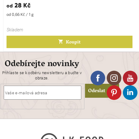
28 Kč
od
Měrná
od 0,66 Kč / 1 g
cena:
Skladem
Koupit
Odebírejte novinky
Přihlaste se k odběru newsletteru a buďte v
obraze.
Odeslat