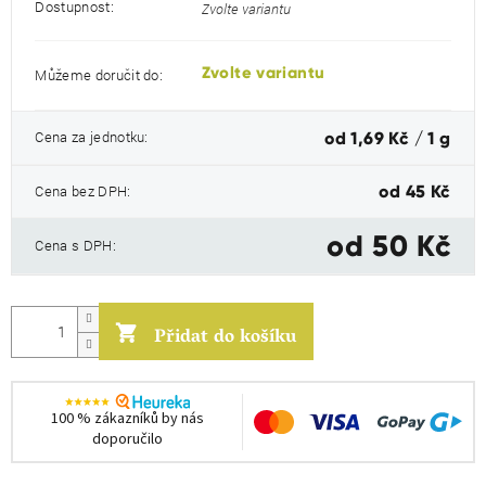
Dostupnost:
Zvolte variantu
Zvolte variantu
Můžeme doručit do:
Měrná
Cena za jednotku:
od 1,69 Kč / 1 g
cena:
Cena bez DPH:
od
45 Kč
od
50 Kč
Cena s DPH:
Přidat do košíku
100 % zákazníků by nás
doporučilo