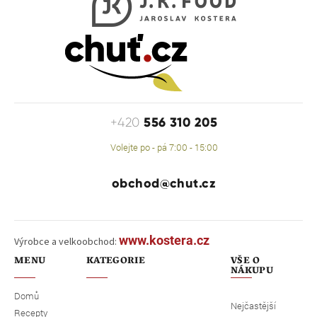
556 310 205
+420
Volejte po - pá 7:00 - 15:00
obchod@chut.cz
www.kostera.cz
Výrobce a velkoobchod:
MENU
KATEGORIE
VŠE O
NÁKUPU
Domů
Nejčastější
Recepty