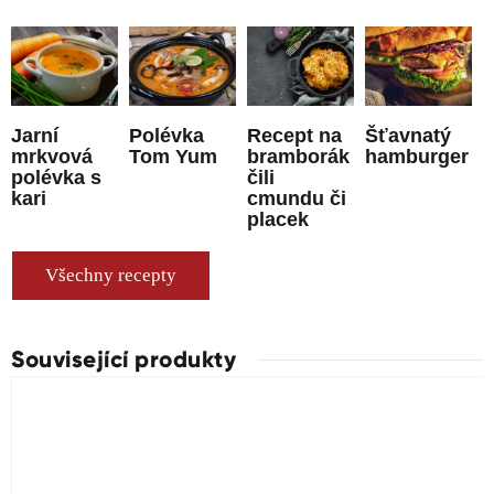
Jarní
Polévka
Recept na
Šťavnatý
mrkvová
Tom Yum
bramborák
hamburger
polévka s
čili
kari
cmundu či
placek
Všechny recepty
Související produkty