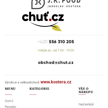
556 310 205
+420
Volejte po - pá 7:00 - 15:00
obchod@chut.cz
www.kostera.cz
Výrobce a velkoobchod:
MENU
KATEGORIE
VŠE O
NÁKUPU
Domů
Nejčastější
Recepty