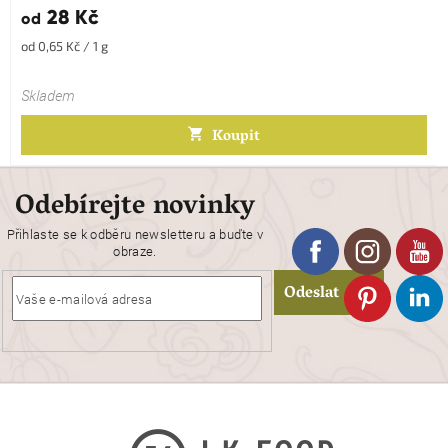
28 Kč
od
Měrná
od 0,65 Kč / 1 g
cena:
Skladem
Koupit
Odebírejte novinky
Přihlaste se k odběru newsletteru a buďte v
obraze.
Odeslat