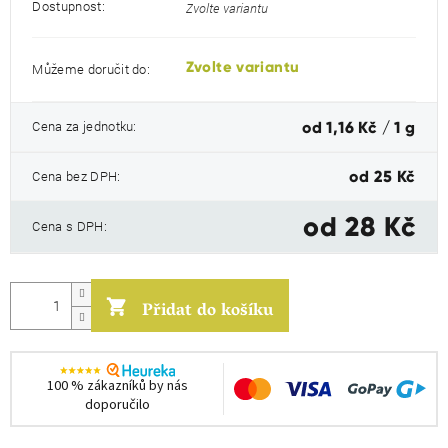
Dostupnost:
Zvolte variantu
Zvolte variantu
Můžeme doručit do:
Měrná
Cena za jednotku:
od 1,16 Kč / 1 g
cena:
Cena bez DPH:
od
25 Kč
od
28 Kč
Cena s DPH:
Přidat do košíku
100 % zákazníků by nás
doporučilo