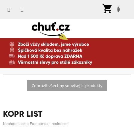
Přejít
Nák
na
koší
obsah
Zboží vždy skladem, jsme výrobce
Špičková kvalita bez náhražek
Nad 1 500 Kč doprava ZDARMA
Věrnostní slevy pro stálé zákazníky
Zobrazit všechny související produkty
KOPR LIST
Průměrné
Neohodnoceno
Podrobnosti hodnocení
hodnocení
produktu