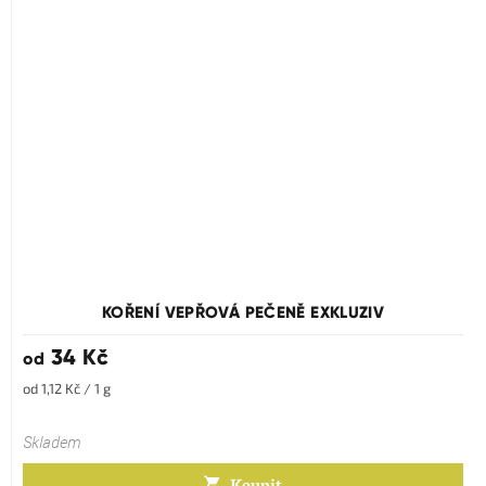
KOŘENÍ VEPŘOVÁ PEČENĚ EXKLUZIV
34 Kč
od
Měrná
od 1,12 Kč / 1 g
cena:
Skladem