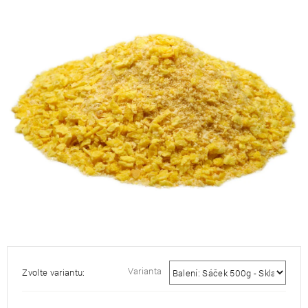
je
0,0
z
5
hvězdiček.
Varianta
Zvolte variantu: