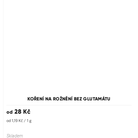
KOŘENÍ NA ROŽNĚNÍ BEZ GLUTAMÁTU
28 Kč
od
Měrná
od 1,19 Kč / 1 g
cena:
Skladem