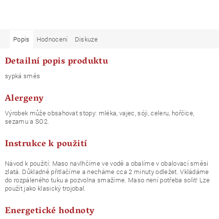
Popis
Hodnocení
Diskuze
Detailní popis produktu
sypká směs
Alergeny
Výrobek může obsahovat stopy: mléka, vajec, sóji, celeru, hořčice,
sezamu a SO2.
Instrukce k použití
Návod k použití: Maso navlhčíme ve vodě a obalíme v obalovací směsi
zlatá. Důkladně přitlačíme a necháme cca 2 minuty odležet. Vkládáme
do rozpáleného tuku a pozvolna smažíme. Maso není potřeba solit! Lze
použít jako klasický trojobal.
Energetické hodnoty