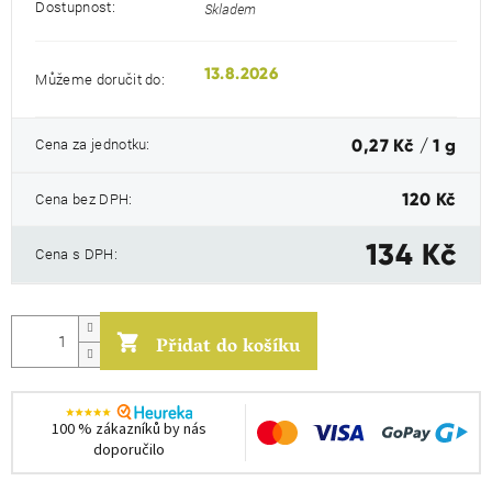
Dostupnost:
Skladem
13.8.2026
Můžeme doručit do:
Měrná
Cena za jednotku:
0,27 Kč / 1 g
cena:
Cena bez DPH:
120 Kč
134 Kč
Cena s DPH:
Přidat do košíku
100 % zákazníků by nás
doporučilo