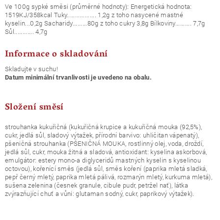
Ve 100g sypké směsi (průměrné hodnoty): Energetická hodnota:
1519KJ/358kcal Tuky.................. 1,2g z toho nasycené mastné
kyselin...0,2g Sacharidy.........80g z toho cukry 3,8g Bílkoviny.......... 7,7g
Sůl............ 4,7g
Informace o skladování
Skladujte v suchu!
Datum minimální trvanlivosti je uvedeno na obalu.
Složení směsí
strouhanka kukuřičná (kukuřičná krupice a kukuřičná mouka (92,5%),
cukr, jedlá sůl, sladový výtažek, přírodní barvivo: uhličitan vápenatý),
pšeničná strouhanka (PŠENIČNÁ MOUKA, rostlinný olej, voda, droždí,
jedlá sůl, cukr, mouka žitná a sladová, antioxidant: kyselina askorbová,
emulgátor: estery mono-a diglyceridů mastných kyselin s kyselinou
octovou), kořenící směs (jedlá sůl, směs koření (paprika mletá sladká,
pepř černý mletý, paprika mletá pálivá, rozmarýn mletý, kurkuma mletá),
sušena zelenina (česnek granule, cibule pudr, petržel nať), látka
zvýrazňující chuť a vůni: glutaman sodný, cukr, paprikový výtažek).