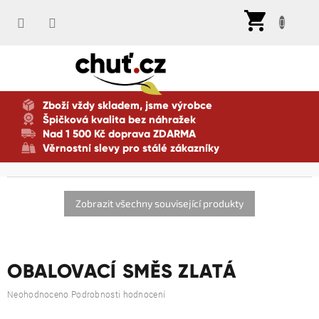
Přejít
Nák
na
koší
obsah
Zboží vždy skladem, jsme výrobce
Špičková kvalita bez náhražek
Nad 1 500 Kč doprava ZDARMA
Věrnostní slevy pro stálé zákazníky
Zobrazit všechny související produkty
OBALOVACÍ SMĚS ZLATÁ
Průměrné
Neohodnoceno
Podrobnosti hodnocení
hodnocení
produktu