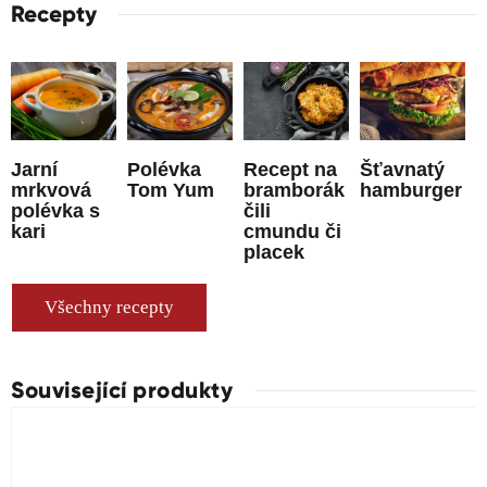
Recepty
Jarní
Polévka
Recept na
Šťavnatý
mrkvová
Tom Yum
bramborák
hamburger
polévka s
čili
kari
cmundu či
placek
Všechny recepty
Související produkty