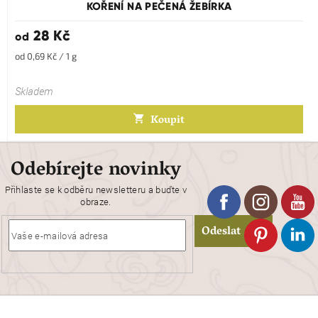
KOŘENÍ NA PEČENÁ ŽEBÍRKA
28 Kč
od
Měrná
od 0,69 Kč / 1 g
cena:
Skladem
Koupit
Odebírejte novinky
Přihlaste se k odběru newsletteru a buďte v
obraze.
Odeslat