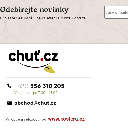
Odebírejte novinky
Přihlaste se k odběru newsletteru a buďte v obraze.
556 310 205
+420
Volejte po - pá 7:00 - 15:00
obchod@chut.cz
www.kostera.cz
Výrobce a velkoobchod: