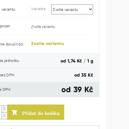
Varianta
 variantu:
pnost:
Zvolte variantu
Zvolte variantu
e doručit do:
Měrná
za jednotku:
od 1,74 Kč / 1 g
cena:
bez DPH:
od
35 Kč
od
39 Kč
s DPH:
Přidat do košíku