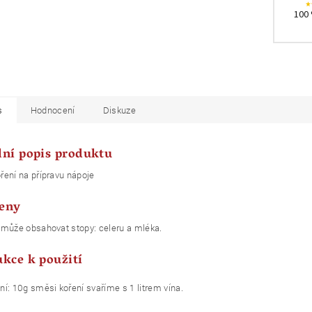
100 
s
Hodnocení
Diskuze
lní popis produktu
ení na přípravu nápoje
eny
 může obsahovat stopy: celeru a mléka.
ukce k použití
í: 10g směsi koření svaříme s 1 litrem vína.