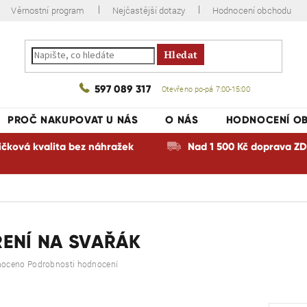
Věrnostní program
Nejčastější dotazy
Hodnocení obchodu
Hledat
597 089 317
Otevřeno po-pá 7:00-15:00
PROČ NAKUPOVAT U NÁS
O NÁS
HODNOCENÍ O
ičková kvalita bez náhražek
Nad 1 500 Kč doprava 
ENÍ NA SVAŘÁK
é
noceno
Podrobnosti hodnocení
ní
u