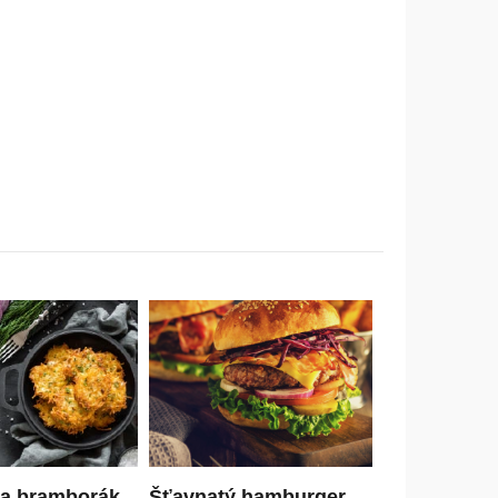
na bramborák
Šťavnatý hamburger