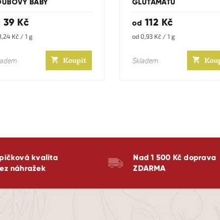
OUBOVÝ BABY
GLUTAMÁTU
39 Kč
112 Kč
d
od
zdiček.
rná
Měrná
1,24 Kč / 1 g
od 0,93 Kč / 1 g
a:
cena:
Koupit
Kou
ladem
Skladem
pičková kvalita
Nad 1 500 Kč doprava
ez náhražek
ZDARMA