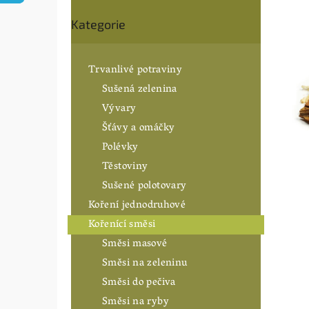
0,0
n
Přeskočit
z
í
Kategorie
5
kategorie
hvězdiče
p
a
n
Trvanlivé potraviny
e
Sušená zelenina
l
Vývary
Šťávy a omáčky
Polévky
Těstoviny
Sušené polotovary
Koření jednodruhové
Kořenící směsi
Směsi masové
Směsi na zeleninu
Směsi do pečiva
Směsi na ryby