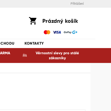
Přihlášení
Nákupní
Prázdný košík
košík
BCHODU
KONTAKTY
ZDARMA
Věrnostní slevy pro stálé
zákazníky