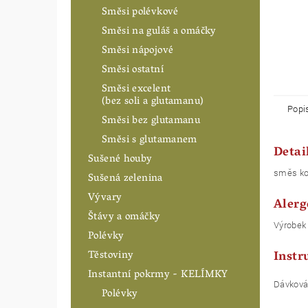
Směsi polévkové
Směsi na guláš a omáčky
Směsi nápojové
Směsi ostatní
Směsi excelent
(bez soli a glutamanu)
Popi
Směsi bez glutamanu
Směsi s glutamanem
Detai
Sušené houby
směs koř
Sušená zelenina
Vývary
Alerg
Štávy a omáčky
Výrobek
Polévky
Instr
Těstoviny
Instantní pokrmy - KELÍMKY
Dávkován
Polévky