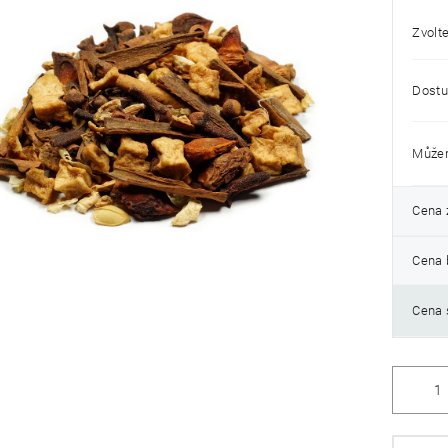
Zvolte
k.
Dostu
Můžem
Cena 
Cena 
Cena 