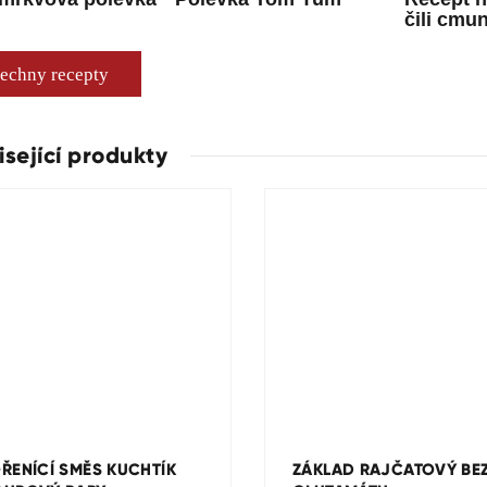
čili cmu
echny recepty
isející produkty
ůměrné
dnocení
oduktu
ŘENÍCÍ SMĚS KUCHTÍK
ZÁKLAD RAJČATOVÝ BE