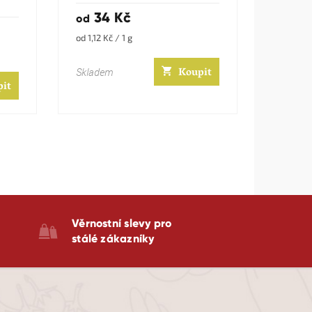
34 Kč
od
Měrná
od 1,12 Kč / 1 g
cena:
Koupit
Skladem
pit
Věrnostní slevy pro
stálé zákazníky