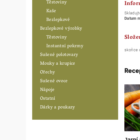
Těstoviny
Infor
Kaše
Skladujt
Bezlepkové
Datum mi
Bezlepkové výrobky
Slože
Těstoviny
Instantní pokrmy
skořice 
Sušené polotovary
Mouky a krupice
Rece
Ořechy
Sušené ovoce
Nápoje
Ostatní
Dárky a poukazy
Jarní