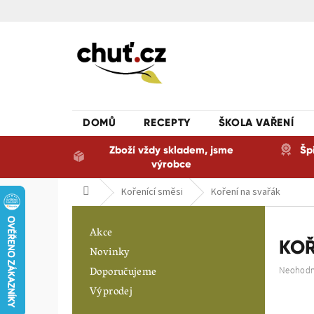
Přejít
na
obsah
DOMŮ
RECEPTY
ŠKOLA VAŘENÍ
Zboží vždy skladem, jsme
Šp
výrobce
Domů
Kořenící směsi
Koření na svařák
P
o
Akce
s
KOŘ
Novinky
t
Doporučujeme
Průměrn
Neohod
r
hodnoce
a
Výprodej
produkt
n
je