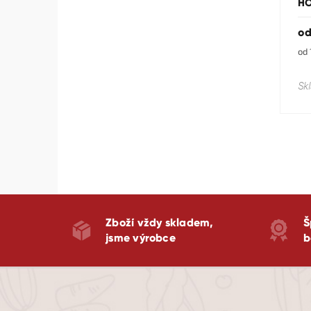
H
5,0
z
o
5
hvě
Mě
od 
cen
Sk
Zboží vždy skladem,
Š
jsme výrobce
b