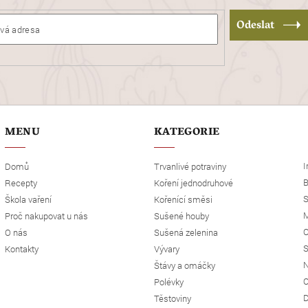
Odeslat
MENU
KATEGORIE
I
Domů
Trvanlivé potraviny
B
Recepty
Koření jednodruhové
S
Škola vaření
Kořenící směsi
M
Proč nakupovat u nás
Sušené houby
O
O nás
Sušená zelenina
S
Kontakty
Vývary
N
Štávy a omáčky
O
Polévky
D
Těstoviny