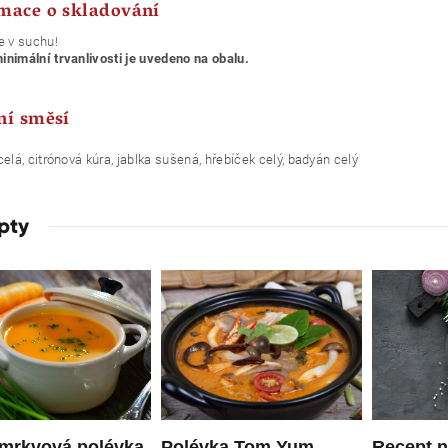
mace o skladování
e v suchu!
nimální trvanlivosti je uvedeno na obalu.
ní směsí
celá, citrónová kúra, jablka sušená, hřebíček celý, badyán celý
pty
 mrkvová polévka
Polévka Tom Yum
Recept 