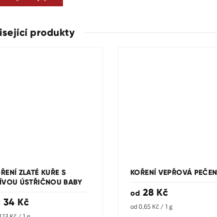
isející produkty
ŘENÍ ZLATÉ KUŘE S
KOŘENÍ VEPŘOVÁ PEČE
ÍVOU ÚSTŘIČNOU BABY
28 Kč
od
34 Kč
d
Měrná
od 0,65 Kč / 1 g
cena:
rná
1,13 Kč / 1 g