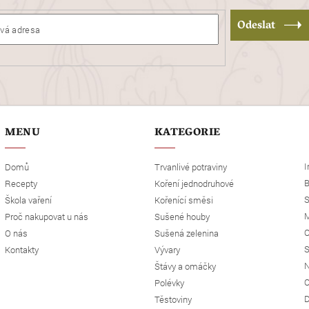
Odeslat
MENU
KATEGORIE
I
Domů
Trvanlivé potraviny
B
Recepty
Koření jednodruhové
S
Škola vaření
Kořenící směsi
M
Proč nakupovat u nás
Sušené houby
O
O nás
Sušená zelenina
S
Kontakty
Vývary
N
Štávy a omáčky
O
Polévky
D
Těstoviny