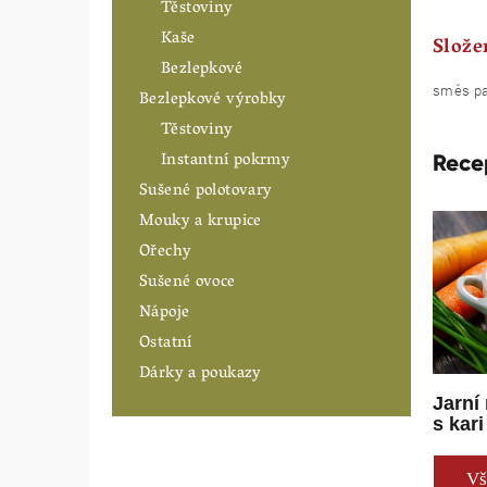
Těstoviny
Kaše
Slože
Bezlepkové
směs pap
Bezlepkové výrobky
Těstoviny
Instantní pokrmy
Rece
Sušené polotovary
Mouky a krupice
Ořechy
Sušené ovoce
Nápoje
Ostatní
Dárky a poukazy
Jarní
s kari
Vš