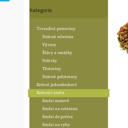
0,0
n
Přeskočit
z
í
Kategorie
5
kategorie
hvězdiče
p
a
n
Trvanlivé potraviny
e
Sušená zelenina
l
Vývary
Šťávy a omáčky
Polévky
Těstoviny
Sušené polotovary
Koření jednodruhové
Kořenící směsi
Směsi masové
Směsi na zeleninu
Směsi do pečiva
Směsi na ryby