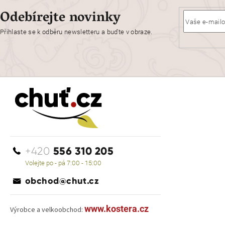
Odebírejte novinky
Přihlaste se k odběru newsletteru a buďte v obraze.
556 310 205
+420
Volejte po - pá 7:00 - 15:00
obchod@chut.cz
www.kostera.cz
Výrobce a velkoobchod: