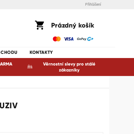
Přihlášení
Nákupní
Prázdný košík
košík
BCHODU
KONTAKTY
ZDARMA
Věrnostní slevy pro stálé
zákazníky
LUZIV