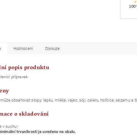
100 
s
Hodnocení
Diskuze
lní popis produktu
řenící přípravek
eny
může obsahovat stopy: lepku, mléka, vajec, sóji, celeru, hořčice, sezamu a 
mace o skladování
e v suchu!
nimální trvanlivosti je uvedeno na obalu.