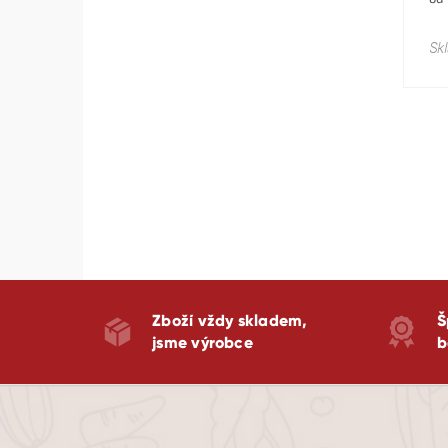
cen
Sk
Zboží vždy skladem,
Š
jsme výrobce
b