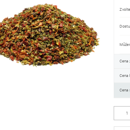
Zvolte
k.
Dostu
Můžem
Cena 
Cena 
Cena 