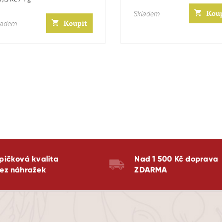
a:
Kou
Skladem
Koupit
ladem
pičková kvalita
Nad 1 500 Kč doprava
ez náhražek
ZDARMA