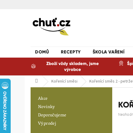
Přejít
na
obsah
DOMŮ
RECEPTY
ŠKOLA VAŘENÍ
Zboží vždy skladem, jsme
Šp
výrobce
Domů
Kořenící směsi
Kořenící směs 2 - petržel
P
o
Akce
s
KOŘ
Novinky
t
Doporučujeme
Průměrn
Neohod
r
hodnoce
a
Výprodej
produkt
n
je