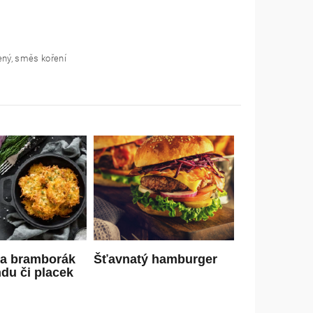
ený, směs koření
na bramborák
Šťavnatý hamburger
ndu či placek