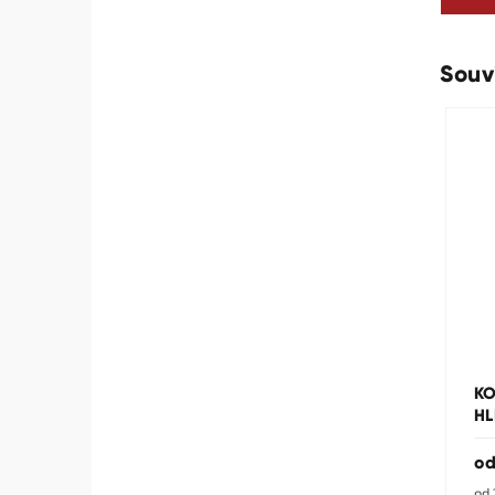
Souv
KO
HL
o
Mě
od 