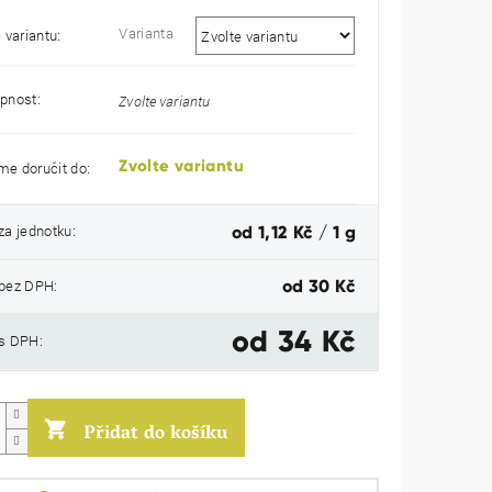
Varianta
 variantu:
pnost:
Zvolte variantu
Zvolte variantu
e doručit do:
Měrná
za jednotku:
od 1,12 Kč / 1 g
cena:
bez DPH:
od
30 Kč
od
34 Kč
s DPH:
Přidat do košíku