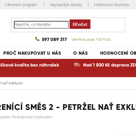
Věrnostní program
Nejčastější dotazy
Hodnocení obchodu
Hledat
597 089 317
Otevřeno po-pá 7:00-15:00
PROČ NAKUPOVAT U NÁS
O NÁS
HODNOCENÍ O
ičková kvalita bez náhražek
Nad 1 500 Kč doprava 
 nať exkluziv
ENÍCÍ SMĚS 2 - PETRŽEL NAŤ EXK
é
noceno
Podrobnosti hodnocení
ní
u