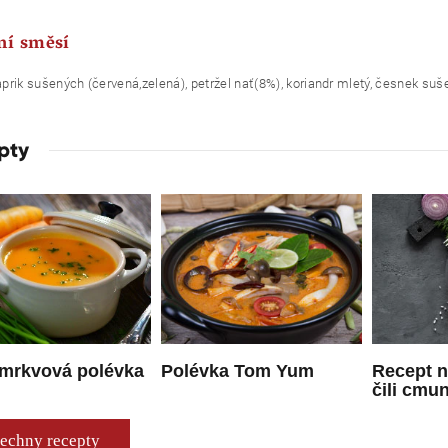
ní směsí
rik sušených (červená,zelená), petržel nať(8%), koriandr mletý, česnek suš
pty
 mrkvová polévka
Polévka Tom Yum
Recept 
čili cmu
echny recepty