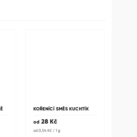
NĚ
KOŘENÍCÍ SMĚS KUCHTÍK
28 Kč
od
Měrná
od 0,54 Kč / 1 g
cena: