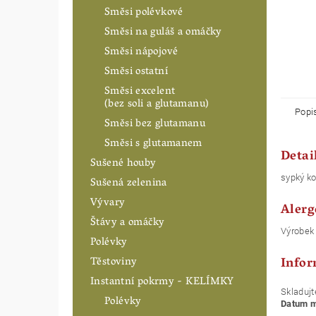
Směsi polévkové
Směsi na guláš a omáčky
Směsi nápojové
Směsi ostatní
Směsi excelent
(bez soli a glutamanu)
Popi
Směsi bez glutamanu
Směsi s glutamanem
Detai
Sušené houby
sypký ko
Sušená zelenina
Vývary
Alerg
Štávy a omáčky
Výrobek 
Polévky
Infor
Těstoviny
Instantní pokrmy - KELÍMKY
Skladujt
Polévky
Datum mi