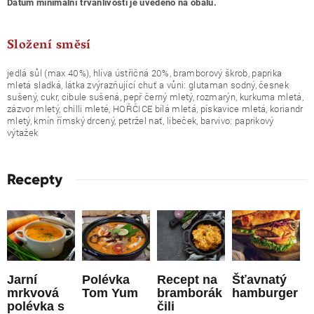
Datum minimální trvanlivosti je uvedeno na obalu.
Složení směsí
jedlá sůl (max 40%), hlíva ústřičná 20%, bramborový škrob, paprika
mletá sladká, látka zvýrazňující chuť a vůni: glutaman sodný, česnek
sušený, cukr, cibule sušená, pepř černý mletý, rozmarýn, kurkuma mletá,
zázvor mletý, chilli mleté, HOŘČICE bílá mletá, pískavice mletá, koriandr
mletý, kmín římský drcený, petržel nať, libeček, barvivo: paprikový
výtažek
Recepty
Jarní
Polévka
Recept na
Šťavnatý
mrkvová
Tom Yum
bramborák
hamburger
polévka s
čili