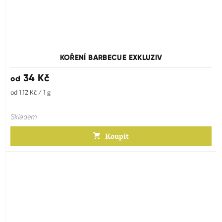
KOŘENÍ BARBECUE EXKLUZIV
34 Kč
od
Měrná
od 1,12 Kč / 1 g
cena:
Skladem
Koupit