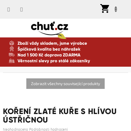
Přejít
Nák
na
koší
obsah
Zboží vždy skladem, jsme výrobce
Špičková kvalita bez náhražek
Nad 1 500 Kč doprava ZDARMA
Věrnostní slevy pro stálé zákazníky
Zobrazit všechny související produkty
KOŘENÍ ZLATÉ KUŘE S HLÍVOU
ÚSTŘIČNOU
Průměrné
Neohodnoceno
Podrobnosti hodnocení