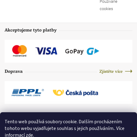
Používané
cookies
Akceptujeme tyto platby
Doprava
Zjistěte více
Tento web používá soubory cookie. Dalším procházením
tohoto webu vyjadřujete souhlas s jejich používáním.. Více
informací
zde
.