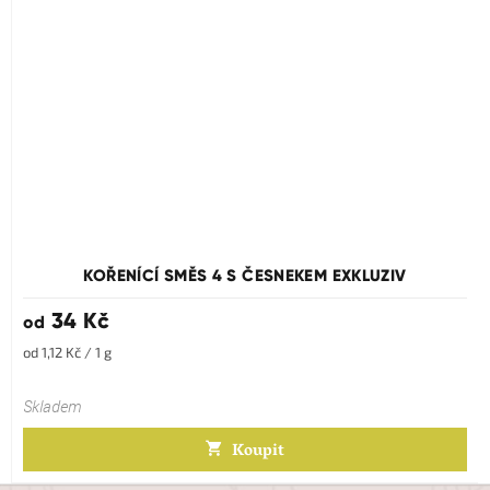
KOŘENÍCÍ SMĚS 4 S ČESNEKEM EXKLUZIV
34 Kč
od
Měrná
od 1,12 Kč / 1 g
cena:
Skladem
Koupit