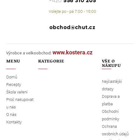
556 310 205
+420
Volejte po - pá 7:00 - 15:00
obchod@chut.cz
www.kostera.cz
Výrobce a velkoobchod:
MENU
KATEGORIE
VŠE O
NÁKUPU
Domů
Nejčastější
Recepty
dotazy
Škola vaření
Doprava a
Proč nakupovat
platba
u nás
Obchodní
O nás
podmínky
Kontakty
Ochrana
osobních údajů