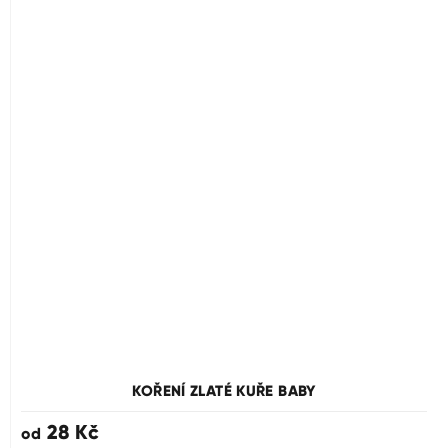
Průměrné
hodnocení
produktu
KOŘENÍ ZLATÉ KUŘE BABY
je
5,0
28 Kč
od
z