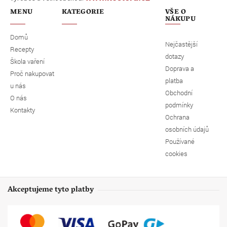
MENU
KATEGORIE
VŠE O
NÁKUPU
Domů
Nejčastější
Recepty
dotazy
Škola vaření
Doprava a
Proč nakupovat
platba
u nás
Obchodní
O nás
podmínky
Kontakty
Ochrana
osobních údajů
Používané
cookies
Akceptujeme tyto platby