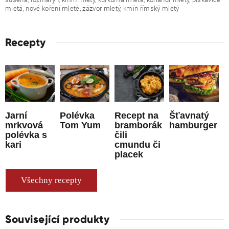
mletá, nové koření mleté, zázvor mletý, kmín římský mletý
Recepty
Jarní
Polévka
Recept na
Šťavnatý
mrkvová
Tom Yum
bramborák
hamburger
polévka s
čili
kari
cmundu či
placek
Všechny recepty
Související produkty