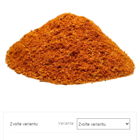
je
5,0
z
5
hvězdiček.
Varianta
Zvolte variantu: