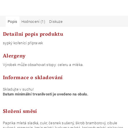
Popis
Hodnocení (1)
Diskuze
Detailní popis produktu
sypký kořenící přípravek
Alergeny
Výrobek může obsahovat stopy: celeru a mléka.
Informace o skladování
Skladujte v suchu!
Datum minimální trvanlivosti je uvedeno na obalu.
Složení směsí
Paprika mletá sladká, cukr, česnek sušený, škrob bramborový, cibule
sušená, rozmarýn, kmín mletý, kurkuma mletá, koriandr mletý, pískavice