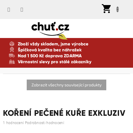
Přejít
Nák
na
koší
obsah
Zboží vždy skladem, jsme výrobce
Špičková kvalita bez náhražek
Nad 1 500 Kč doprava ZDARMA
Věrnostní slevy pro stálé zákazníky
Zobrazit všechny související produkty
KOŘENÍ PEČENÉ KUŘE EXKLUZIV
Průměrné
1 hodnocení
Podrobnosti hodnocení
hodnocení
produktu