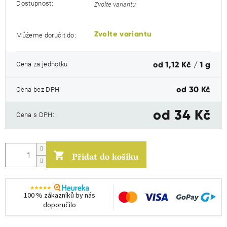
Dostupnost:
Zvolte variantu
Zvolte variantu
Můžeme doručit do:
Měrná
Cena za jednotku:
od 1,12 Kč / 1 g
cena:
Cena bez DPH:
od
30 Kč
od
34 Kč
Cena s DPH:
Přidat do košíku
100 % zákazníků by nás
doporučilo