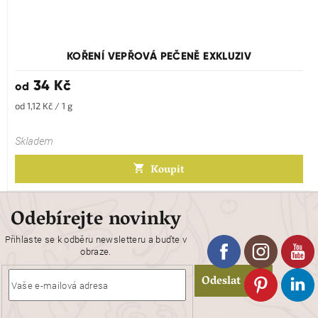
KOŘENÍ VEPŘOVÁ PEČENĚ EXKLUZIV
34 Kč
od
Měrná
od 1,12 Kč / 1 g
cena:
Skladem
Koupit
Odebírejte novinky
Přihlaste se k odběru newsletteru a buďte v
obraze.
Odeslat