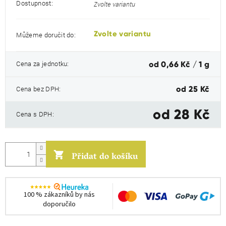
Dostupnost:
Zvolte variantu
Zvolte variantu
Můžeme doručit do:
Měrná
Cena za jednotku:
od 0,66 Kč / 1 g
cena:
Cena bez DPH:
od
25 Kč
od
28 Kč
Cena s DPH:
Přidat do košíku
100 % zákazníků by nás
doporučilo