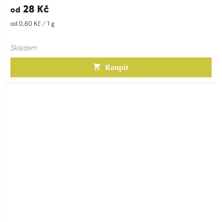
28 Kč
od
Měrná
od 0,80 Kč / 1 g
cena:
Skladem
Koupit