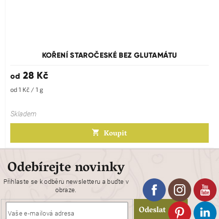
KOŘENÍ STAROČESKÉ BEZ GLUTAMÁTU
28 Kč
od
Měrná
od 1 Kč / 1 g
cena:
Skladem
Koupit
Odebírejte novinky
Přihlaste se k odběru newsletteru a buďte v
obraze.
Odeslat