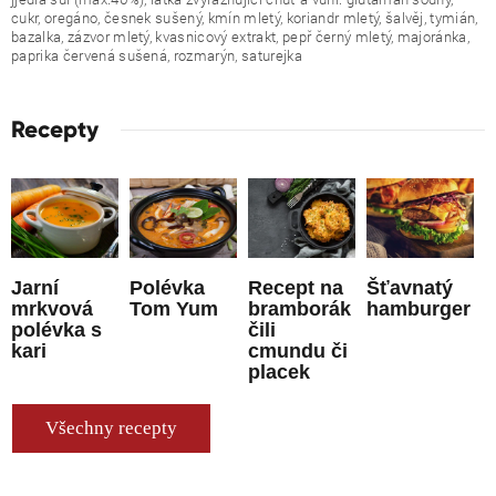
cukr, oregáno, česnek sušený, kmín mletý, koriandr mletý, šalvěj, tymián,
bazalka, zázvor mletý, kvasnicový extrakt, pepř černý mletý, majoránka,
paprika červená sušená, rozmarýn, saturejka
Recepty
Jarní
Polévka
Recept na
Šťavnatý
mrkvová
Tom Yum
bramborák
hamburger
polévka s
čili
kari
cmundu či
placek
Všechny recepty