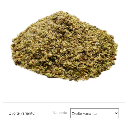
je
0,0
z
5
hvězdiček.
Varianta
Zvolte variantu: