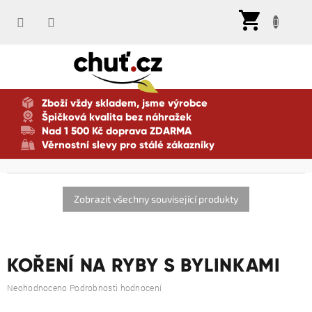
Přejít
Nák
na
koší
obsah
Zboží vždy skladem, jsme výrobce
Špičková kvalita bez náhražek
Nad 1 500 Kč doprava ZDARMA
Věrnostní slevy pro stálé zákazníky
Zobrazit všechny související produkty
KOŘENÍ NA RYBY S BYLINKAMI
Průměrné
Neohodnoceno
Podrobnosti hodnocení
hodnocení
produktu