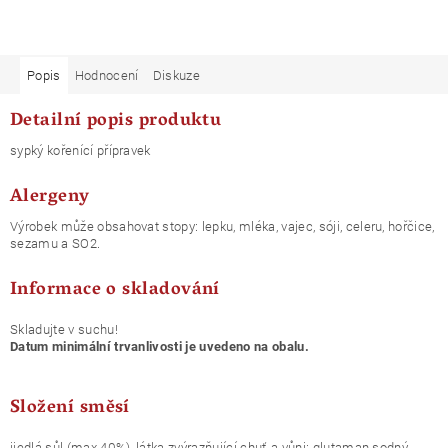
Popis
Hodnocení
Diskuze
Detailní popis produktu
sypký kořenící přípravek
Alergeny
Výrobek může obsahovat stopy: lepku, mléka, vajec, sóji, celeru, hořčice,
sezamu a SO2.
Informace o skladování
Skladujte v suchu!
Datum minimální trvanlivosti je uvedeno na obalu.
Složení směsí
jjedlá sůl (max.40%), látka zvýrazňující chuť a vůni: glutaman sodný,