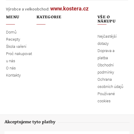
www.kostera.cz
Výrobce a velkoobchod:
MENU
KATEGORIE
VŠE O
NÁKUPU
Domů
Nejčastější
Recepty
dotazy
Škola vaření
Doprava a
Proč nakupovat
platba
u nás
Obchodní
O nás
podmínky
Kontakty
Ochrana
osobních údajů
Používané
cookies
Akceptujeme tyto platby