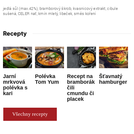
jedlá sůl (max.42%), bramborový škrob, kvasnicový extrakt, cibule
sušená, CELER nať, kmín mletý, libeček, směs koření
Recepty
Jarní
Polévka
Recept na
Šťavnatý
mrkvová
Tom Yum
bramborák
hamburger
polévka s
čili
kari
cmundu či
placek
Všechny recepty