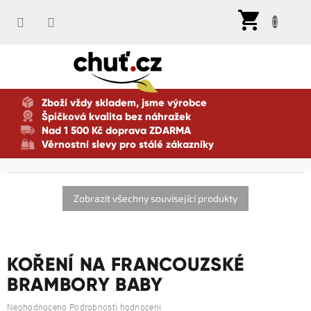
Přejít
Nák
na
koší
obsah
Zboží vždy skladem, jsme výrobce
Špičková kvalita bez náhražek
Nad 1 500 Kč doprava ZDARMA
Věrnostní slevy pro stálé zákazníky
Zobrazit všechny související produkty
KOŘENÍ NA FRANCOUZSKÉ
BRAMBORY BABY
Průměrné
Neohodnoceno
Podrobnosti hodnocení