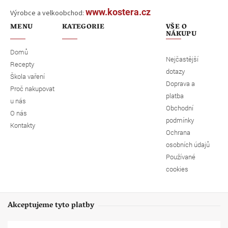
www.kostera.cz
Výrobce a velkoobchod:
MENU
KATEGORIE
VŠE O
NÁKUPU
Domů
Nejčastější
Recepty
dotazy
Škola vaření
Doprava a
Proč nakupovat
platba
u nás
Obchodní
O nás
podmínky
Kontakty
Ochrana
osobních údajů
Používané
cookies
Akceptujeme tyto platby