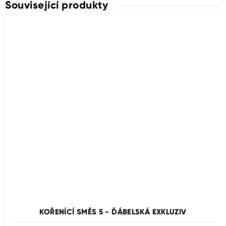
Související produkty
Průměrné
hodnocení
produktu
KOŘENÍCÍ SMĚS 5 - ĎÁBELSKÁ EXKLUZIV
je