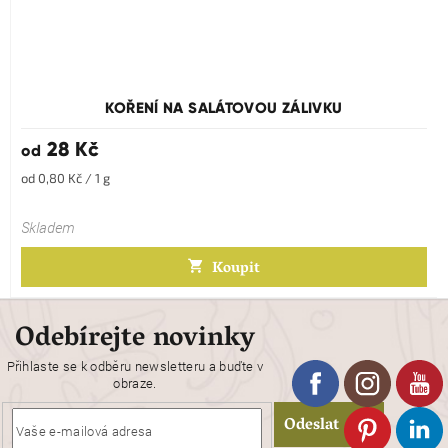
KOŘENÍ NA SALÁTOVOU ZÁLIVKU
28 Kč
od
Měrná
od 0,80 Kč / 1 g
cena:
Skladem
Koupit
Odebírejte novinky
Přihlaste se k odběru newsletteru a buďte v
obraze.
Odeslat