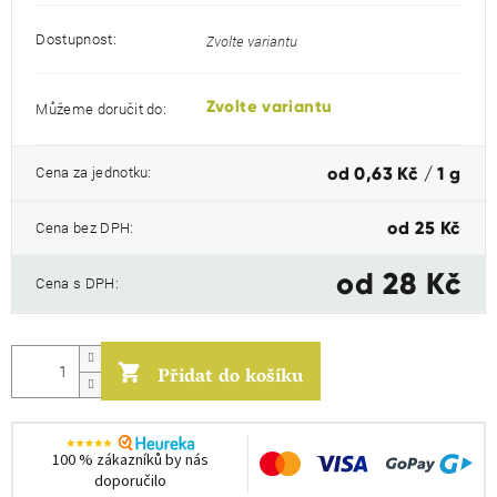
Dostupnost:
Zvolte variantu
Zvolte variantu
Můžeme doručit do:
Měrná
Cena za jednotku:
od 0,63 Kč / 1 g
cena:
Cena bez DPH:
od
25 Kč
od
28 Kč
Cena s DPH:
Přidat do košíku
100 % zákazníků by nás
doporučilo