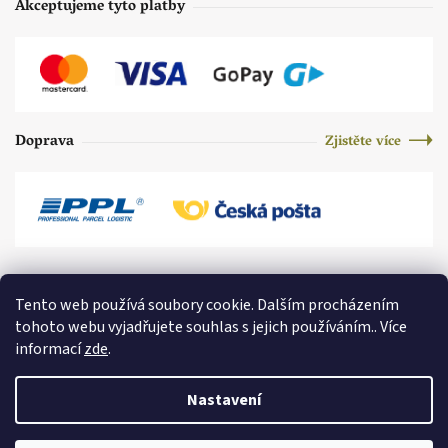
Akceptujeme tyto platby
Doprava
Zjistěte více
Tento web používá soubory cookie. Dalším procházením
tohoto webu vyjadřujete souhlas s jejich používáním.. Více
informací
zde
.
Nastavení