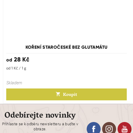
KOŘENÍ STAROČESKÉ BEZ GLUTAMÁTU
28 Kč
od
Měrná
od 1 Kč / 1 g
cena:
Skladem
Koupit
Odebírejte novinky
Přihlaste se k odběru newsletteru a buďte v
obraze.