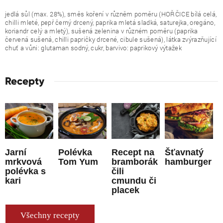
jedlá sůl (max. 28%), směs koření v různěm poměru (HOŘČICE bílá celá,
chilli mleté, pepř černý drcený, paprika mletá sladká, saturejka, oregáno,
koriandr celý a mletý), sušená zelenina v různém poměru (paprika
červená sušená, chilli papričky drcené, cibule sušená), látka zvýrazňující
chuť a vůni: glutaman sodný, cukr, barvivo: paprikový výtažek
Recepty
Jarní
Polévka
Recept na
Šťavnatý
mrkvová
Tom Yum
bramborák
hamburger
polévka s
čili
kari
cmundu či
placek
Všechny recepty