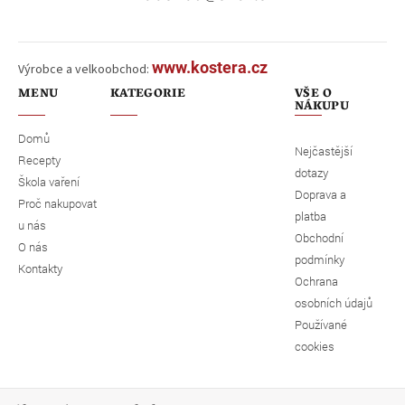
www.kostera.cz
Výrobce a velkoobchod:
MENU
KATEGORIE
VŠE O
NÁKUPU
Domů
Nejčastější
Recepty
dotazy
Škola vaření
Doprava a
Proč nakupovat
platba
u nás
Obchodní
O nás
podmínky
Kontakty
Ochrana
osobních údajů
Používané
cookies