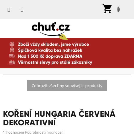
Přejít
Nák
na
koší
obsah
Zboží vždy skladem, jsme výrobce
Špičková kvalita bez náhražek
Nad 1 500 Kč doprava ZDARMA
Věrnostní slevy pro stálé zákazníky
Zobrazit všechny související produkty
KOŘENÍ HUNGARIA ČERVENÁ
DEKORATIVNÍ
Průměrné
1 hodnocení
Podrobnosti hodnocení