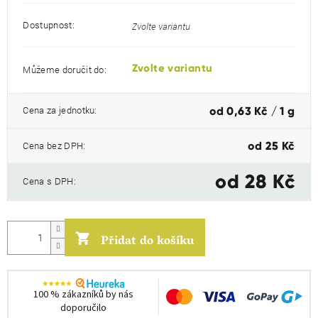
Dostupnost:
Zvolte variantu
Zvolte variantu
Můžeme doručit do:
Měrná
Cena za jednotku:
od 0,63 Kč / 1 g
cena:
Cena bez DPH:
od
25 Kč
od
28 Kč
Cena s DPH:
Přidat do košíku
100 % zákazníků by nás
doporučilo