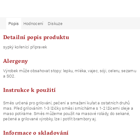
Popis
Hodnocení
Diskuze
Detailní popis produktu
sypký kořenící přípravek
Alergeny
Výrobek může obsahovat stopy: lepku, mléka, vajec, sóji, celeru, sezamu
a SO2.
Instrukce k použití
Směs určená pro grilování, pečení a smažení kuřat a ostatních druhů
mas. Před grilováním 1-3 lžičky směsi smícháme s 1-2 lžícemi oleje a
maso potíráme. Směs můžeme použít na masové rolády, do sekané,
pečené a grilované výrobky, lze i potřít brambory aj.
Informace o skladování