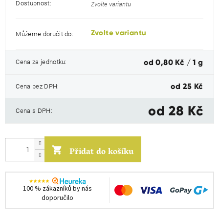
Dostupnost:
Zvolte variantu
Zvolte variantu
Můžeme doručit do:
Měrná
Cena za jednotku:
od 0,80 Kč / 1 g
cena:
Cena bez DPH:
od
25 Kč
od
28 Kč
Cena s DPH:
Přidat do košíku
100 % zákazníků by nás
doporučilo