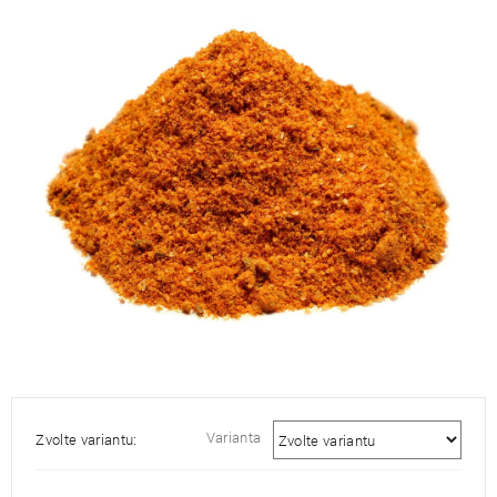
je
0,0
z
5
hvězdiček.
Varianta
Zvolte variantu: