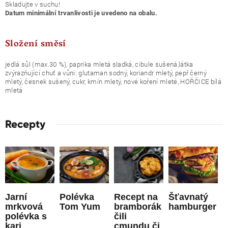
Skladujte v suchu!
Datum minimální trvanlivosti je uvedeno na obalu.
Složení směsí
jedlá sůl (max.30 %), paprika mletá sladká, cibule sušená,látka
zvýrazňující chuť a vůni: glutaman sodný, koriandr mletý, pepř černý
mletý, česnek sušený, cukr, kmín mletý, nové koření mleté, HOŘČICE bílá
mletá
Recepty
Jarní
Polévka
Recept na
Šťavnatý
mrkvová
Tom Yum
bramborák
hamburger
polévka s
čili
kari
cmundu či