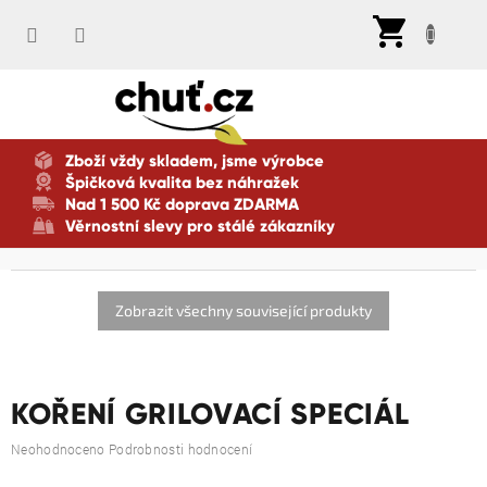
Přejít
Nák
na
koší
obsah
Zboží vždy skladem, jsme výrobce
Špičková kvalita bez náhražek
Nad 1 500 Kč doprava ZDARMA
Věrnostní slevy pro stálé zákazníky
Zobrazit všechny související produkty
KOŘENÍ GRILOVACÍ SPECIÁL
Průměrné
Neohodnoceno
Podrobnosti hodnocení
hodnocení
produktu