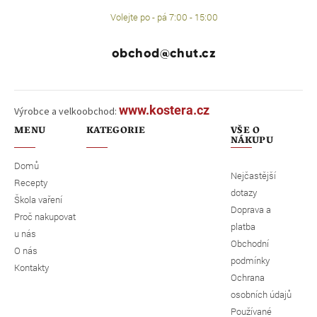
Volejte po - pá 7:00 - 15:00
obchod@chut.cz
www.kostera.cz
Výrobce a velkoobchod:
MENU
KATEGORIE
VŠE O
NÁKUPU
Domů
Nejčastější
Recepty
dotazy
Škola vaření
Doprava a
Proč nakupovat
platba
u nás
Obchodní
O nás
podmínky
Kontakty
Ochrana
osobních údajů
Používané