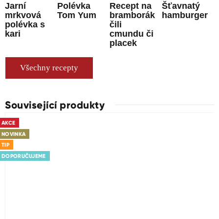
Jarní
Polévka
Recept na
Šťavnatý
mrkvová
Tom Yum
bramborák
hamburger
polévka s
čili
kari
cmundu či
placek
Všechny recepty
Související produkty
AKCE
NOVINKA
TIP
DOPORUČUJEME