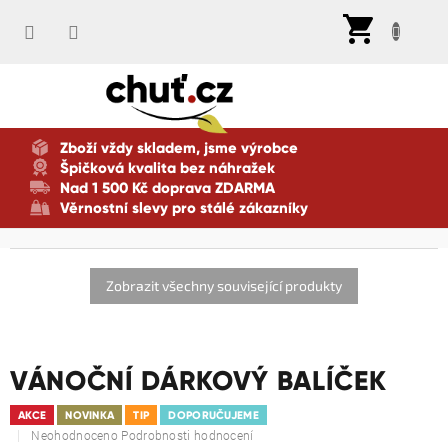
Přejít
Nák
na
koší
obsah
Zboží vždy skladem, jsme výrobce
Špičková kvalita bez náhražek
Nad 1 500 Kč doprava ZDARMA
Věrnostní slevy pro stálé zákazníky
Zobrazit všechny související produkty
VÁNOČNÍ DÁRKOVÝ BALÍČEK
AKCE
NOVINKA
TIP
DOPORUČUJEME
Průměrné
Neohodnoceno
Podrobnosti hodnocení