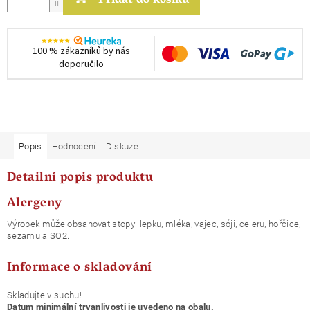
Přidat do košíku
100 % zákazníků by nás
doporučilo
Popis
Hodnocení
Diskuze
Detailní popis produktu
Alergeny
Výrobek může obsahovat stopy: lepku, mléka, vajec, sóji, celeru, hořčice,
sezamu a SO2.
Informace o skladování
Skladujte v suchu!
Datum minimální trvanlivosti je uvedeno na obalu.