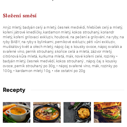
Složení směsí
Anýz mletý, badyán celý a mletý, česnek medvědí, hřebíček celý a mletý,
koření játrové knedlíčky, kardamon mletý, kokos strouhaný, koriandr
mletý, koření grilovací exkluziv, houbové, na pečení a grilování, na ryby, na
ryby BABY, na ryby s bylinkami, perníkové exkluziv, pěti vůní exkluziv,
muškátový květ a ořech mletý, nápoj čaj s kousky ovoce, nápoj svařák a
svařené víno, perník strouhaný, skořice celá a mletá, zázvor mletý,
citrónová kůra mletá, kurkuma mletá, mák, nové koření celé, rozinky •
badyán mletý, česnek medvědí, kokos strouhaný , nápoj čaj s kousky
ovoce, perník strouhaný po 30g, • nápoj svařené víno, mák, rozinky po
100g, • kardamon mletý 10g, • vše ostatní po 20g
Recepty