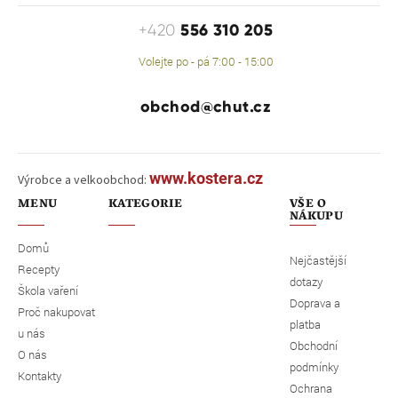
556 310 205
+420
Volejte po - pá 7:00 - 15:00
obchod@chut.cz
www.kostera.cz
Výrobce a velkoobchod:
MENU
KATEGORIE
VŠE O
NÁKUPU
Domů
Nejčastější
Recepty
dotazy
Škola vaření
Doprava a
Proč nakupovat
platba
u nás
Obchodní
O nás
podmínky
Kontakty
Ochrana