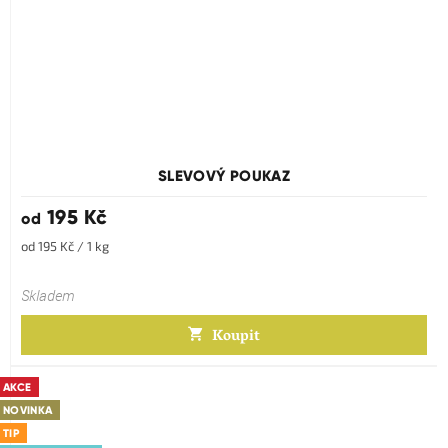
SLEVOVÝ POUKAZ
195 Kč
od
Měrná
od 195 Kč / 1 kg
cena:
Skladem
Koupit
AKCE
NOVINKA
TIP