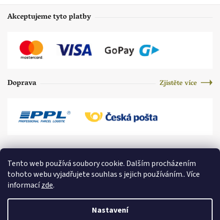
Akceptujeme tyto platby
Doprava
Zjistěte více
Tento web používá soubory cookie. Dalším procházením
tohoto webu vyjadřujete souhlas s jejich používáním.. Více
informací
zde
.
Nastavení