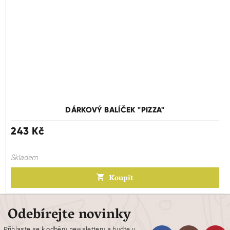
DÁRKOVÝ BALÍČEK "PIZZA"
243 Kč
Skladem
Koupit
Odebírejte novinky
Přihlaste se k odběru newsletteru a buďte v