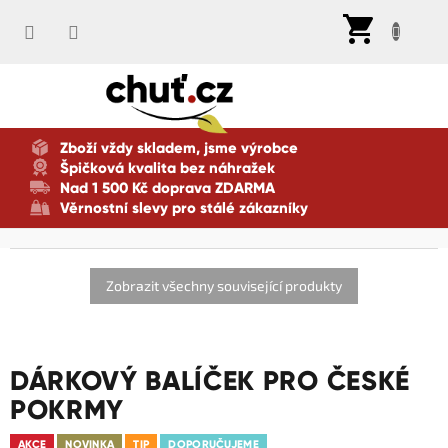
Přejít
Nák
na
koší
obsah
Zboží vždy skladem, jsme výrobce
Špičková kvalita bez náhražek
Nad 1 500 Kč doprava ZDARMA
Věrnostní slevy pro stálé zákazníky
Zobrazit všechny související produkty
DÁRKOVÝ BALÍČEK PRO ČESKÉ
POKRMY
AKCE
NOVINKA
TIP
DOPORUČUJEME