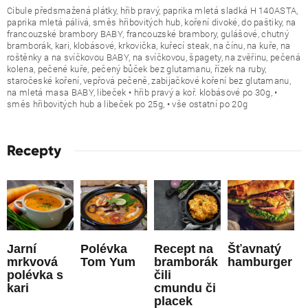
Cibule předsmažená plátky, hřib pravý, paprika mletá sladká H 140ASTA,
paprika mletá pálivá, směs hřibovitých hub, koření divoké, do paštiky, na
francouzské brambory BABY, francouzské brambory, gulášové, chutný
bramborák, kari, klobásové, krkovička, kuřecí steak, na čínu, na kuře, na
roštěnky a na svíčkovou BABY, na svíčkovou, špagety, na zvěřinu, pečená
kolena, pečené kuře, pečený bůček bez glutamanu, řízek na ruby,
staročeské koření, vepřová pečeně, zabijačkové koření bez glutamanu,
na mletá masa BABY, libeček • hřib pravý a koř. klobásové po 30g, •
směs hřibovitých hub a libeček po 25g, • vše ostatní po 20g
Recepty
Jarní
Polévka
Recept na
Šťavnatý
mrkvová
Tom Yum
bramborák
hamburger
polévka s
čili
kari
cmundu či
placek