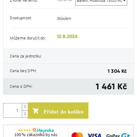
Dostupnost:
Skladem
12.8.2026
Můžeme doručit do:
Cena za jednotku:
Měr
cen
Cena bez DPH:
1 304 Kč
1 461 Kč
Cena s DPH:
Přidat do košíku
100 % zákazníků by nás