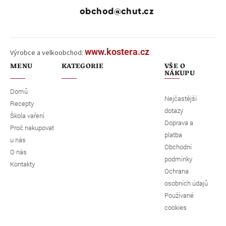
obchod@chut.cz
www.kostera.cz
Výrobce a velkoobchod:
MENU
KATEGORIE
VŠE O
NÁKUPU
Domů
Nejčastější
Recepty
dotazy
Škola vaření
Doprava a
Proč nakupovat
platba
u nás
Obchodní
O nás
podmínky
Kontakty
Ochrana
osobních údajů
Používané
cookies