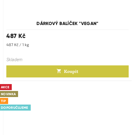
DÁRKOVÝ BALÍČEK "VEGAN"
487 Kč
Měrná
487 Kč / 1 kg
cena:
Skladem
Koupit
AKCE
NOVINKA
TIP
DOPORUČUJEME