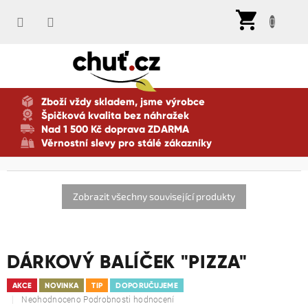
Přejít
Nák
na
koší
obsah
Zboží vždy skladem, jsme výrobce
Špičková kvalita bez náhražek
Nad 1 500 Kč doprava ZDARMA
Věrnostní slevy pro stálé zákazníky
Zobrazit všechny související produkty
DÁRKOVÝ BALÍČEK "PIZZA"
AKCE
NOVINKA
TIP
DOPORUČUJEME
Průměrné
Neohodnoceno
Podrobnosti hodnocení