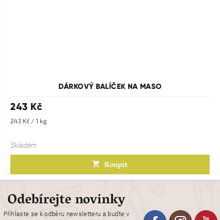
DÁRKOVÝ BALÍČEK NA MASO
243 Kč
Měrná
243 Kč / 1 kg
cena:
Skladem
Koupit
Odebírejte novinky
Přihlaste se k odběru newsletteru a buďte v