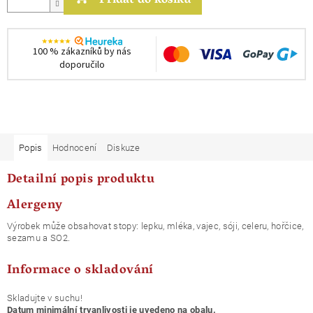
Přidat do košíku
100 % zákazníků by nás
doporučilo
Popis
Hodnocení
Diskuze
Detailní popis produktu
Alergeny
Výrobek může obsahovat stopy: lepku, mléka, vajec, sóji, celeru, hořčice,
sezamu a SO2.
Informace o skladování
Skladujte v suchu!
Datum minimální trvanlivosti je uvedeno na obalu.