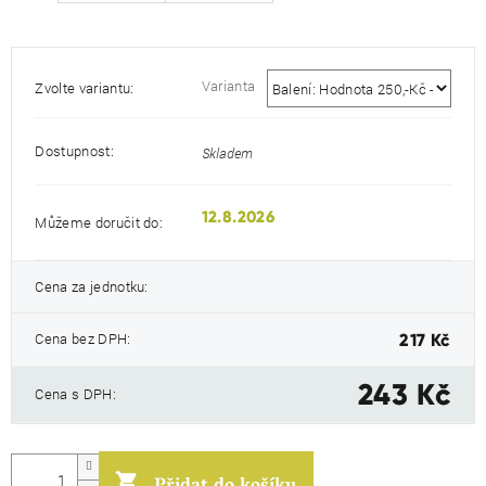
Varianta
Zvolte variantu:
Dostupnost:
Skladem
12.8.2026
Můžeme doručit do:
Cena za jednotku:
Měr
cen
Cena bez DPH:
217 Kč
243 Kč
Cena s DPH: