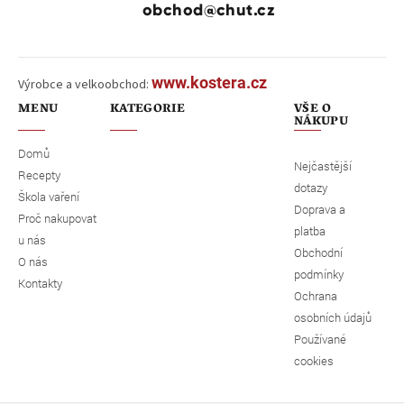
obchod@chut.cz
www.kostera.cz
Výrobce a velkoobchod:
MENU
KATEGORIE
VŠE O
NÁKUPU
Domů
Nejčastější
Recepty
dotazy
Škola vaření
Doprava a
Proč nakupovat
platba
u nás
Obchodní
O nás
podmínky
Kontakty
Ochrana
osobních údajů
Používané
cookies