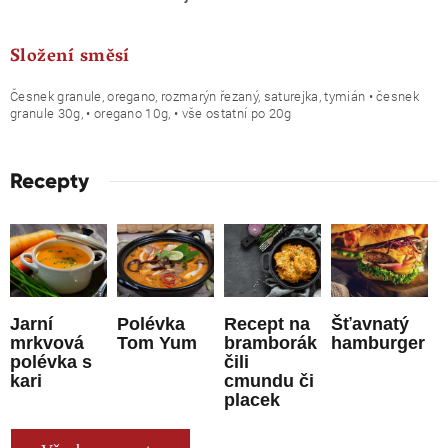
Složení směsí
Česnek granule, oregano, rozmarýn řezaný, saturejka, tymián • česnek
granule 30g, • oregano 10g, • vše ostatní po 20g
Recepty
Jarní
Polévka
Recept na
Šťavnatý
mrkvová
Tom Yum
bramborák
hamburger
polévka s
čili
kari
cmundu či
placek