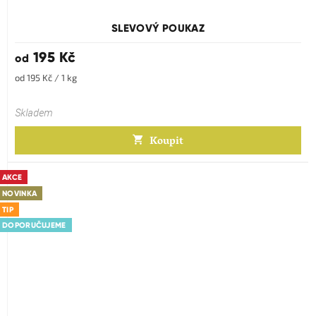
SLEVOVÝ POUKAZ
195 Kč
od
Měrná
od 195 Kč / 1 kg
cena:
Skladem
Koupit
AKCE
NOVINKA
TIP
DOPORUČUJEME